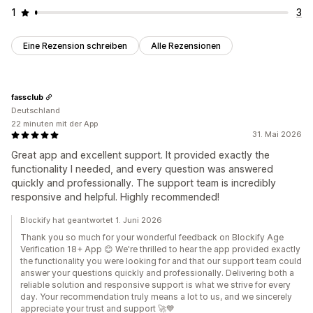
1
3
Eine Rezension schreiben
Alle Rezensionen
fassclub
Deutschland
22 minuten mit der App
31. Mai 2026
Great app and excellent support. It provided exactly the
functionality I needed, and every question was answered
quickly and professionally. The support team is incredibly
responsive and helpful. Highly recommended!
Blockify hat geantwortet 1. Juni 2026
Thank you so much for your wonderful feedback on Blockify Age
Verification 18+ App 😊 We're thrilled to hear the app provided exactly
the functionality you were looking for and that our support team could
answer your questions quickly and professionally. Delivering both a
reliable solution and responsive support is what we strive for every
day. Your recommendation truly means a lot to us, and we sincerely
appreciate your trust and support 🚀💙