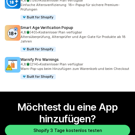
von 5 Sternen
4,6
(138)
•
Kostenloser Plan verfügbar
138 Rezensionen insgesamt
Einfache Altersverifizierung: 18+-Popup für sichere Premium-
Prüfungen
Built for Shopify
Smart Age Verification Popup
von 5 Sternen
4,8
(40)
•
Kostenloser Plan verfügbar
40 Rezensionen insgesamt
Altersüberprüfung, Altersprüfer und Age-Gate für Produkte ab 18
Jahren
Built for Shopify
Warnify Pro Warnings
von 5 Sternen
4,8
(214)
•
Kostenloser Plan verfügbar
214 Rezensionen insgesamt
Warn-Pop-ups beim Hinzufügen zum Warenkorb und beim Checkout
Built for Shopify
Möchtest du eine App
hinzufügen?
Shopify 3 Tage kostenlos testen