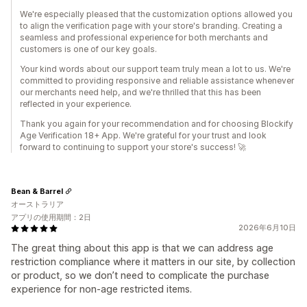
We're especially pleased that the customization options allowed you
to align the verification page with your store's branding. Creating a
seamless and professional experience for both merchants and
customers is one of our key goals.
Your kind words about our support team truly mean a lot to us. We're
committed to providing responsive and reliable assistance whenever
our merchants need help, and we're thrilled that this has been
reflected in your experience.
Thank you again for your recommendation and for choosing Blockify
Age Verification 18+ App. We're grateful for your trust and look
forward to continuing to support your store's success! 🚀
Bean & Barrel
オーストラリア
アプリの使用期間：2日
2026年6月10日
The great thing about this app is that we can address age
restriction compliance where it matters in our site, by collection
or product, so we don’t need to complicate the purchase
experience for non-age restricted items.