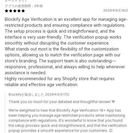
オーストラリア
アプリの使用期間：2年弱
2026年6月16日
Blockify Age Verification is an excellent app for managing age-
restricted products and ensuring compliance with regulations.
The setup process is quick and straightforward, and the
interface is very user-friendly. The verification popup works
smoothly without disrupting the customer experience.
What stands out most is the flexibility of the customization
options, allowing us to match the verification page with our
store's branding. The support team is also outstanding—
responsive, professional, and always willing to help whenever
assistance is needed.
Highly recommended for any Shopify store that requires
reliable and effective age verification.
Blockifyが返信しました 2026年6月17日
Thank you so much for your detailed and thoughtful review! 💙
We're delighted to hear that Blockify Age Verification 18+ App has
been helping you manage age restricted products while maintaining
compliance with regulations. It's wonderful to know that you found
the setup process quick and straightforward, and that the verification
popup provides a smooth experience for your customers. 😊