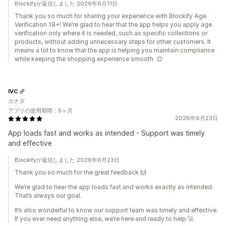
Blockifyが返信しました 2026年6月11日
Thank you so much for sharing your experience with Blockify Age
Verification 18+! We’re glad to hear that the app helps you apply age
verification only where it is needed, such as specific collections or
products, without adding unnecessary steps for other customers. It
means a lot to know that the app is helping you maintain compliance
while keeping the shopping experience smooth. 😊
IVC
カナダ
アプリの使用期間：5ヶ月
2026年6月23日
App loads fast and works as intended - Support was timely
and effective
Blockifyが返信しました 2026年6月23日
Thank you so much for the great feedback 🙌
We’re glad to hear the app loads fast and works exactly as intended.
That’s always our goal.
It’s also wonderful to know our support team was timely and effective.
If you ever need anything else, we’re here and ready to help 🚀