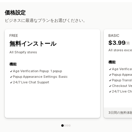
カスタマイズ
年齢認証
チェックボックス
ポップアップ
色とフォント
価格設定
ポップアップ管理
ウィジェット配置
カスタムCSS
ページ制限
情報の保存
ビジネスに最適なプランをお選びください。
テンプレート
トリガーとルール
分析
追跡
カスタムテキスト
ボタン
FREE
BASIC
$3.99
無料インストール
/月
All stores exce
All Shopify stores
機能
機能
Age Verifica
Age Verification Popup: 1 popup
Popup Appea
Popup Appearance Settings: Basic
Popup Transl
24/7 Live Chat Support
Checkout Ver
24/7 Live Ch
3日間の無料体