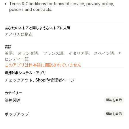
Terms & Conditions for terms of service, privacy policy,
policies and contracts.
あなたのストアと同じようなストアに人気
アメリカに拠点
言語
英語、 オランダ語、 フランス語、 イタリア語、 スペイン語、と
ヒンディー語
このアプリは日本語に翻訳されていません
連携対象システム・アプリ
チェックアウト
Shopify管理者ページ
カテゴリー
法務関連
機能を表示
コンプライアンス
ポップアップ
機能を表示
アクセシビリティ
年齢認証
データプライバシー
ポリシー管理
ポップアップ種類