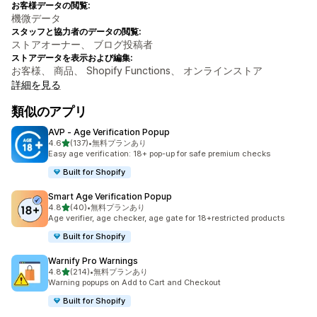
お客様データの閲覧:
機微データ
スタッフと協力者のデータの閲覧:
ストアオーナー、 ブログ投稿者
ストアデータを表示および編集:
お客様、 商品、 Shopify Functions、 オンラインストア
詳細を見る
類似のアプリ
AVP ‑ Age Verification Popup
5つ星中
4.6
(137)
•
無料プランあり
合計レビュー数：137件
Easy age verification: 18+ pop-up for safe premium checks
Built for Shopify
Smart Age Verification Popup
5つ星中
4.8
(40)
•
無料プランあり
合計レビュー数：40件
Age verifier, age checker, age gate for 18+restricted products
Built for Shopify
Warnify Pro Warnings
5つ星中
4.8
(214)
•
無料プランあり
合計レビュー数：214件
Warning popups on Add to Cart and Checkout
Built for Shopify