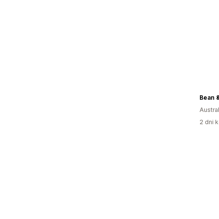
Bean &
Austral
2 dni k