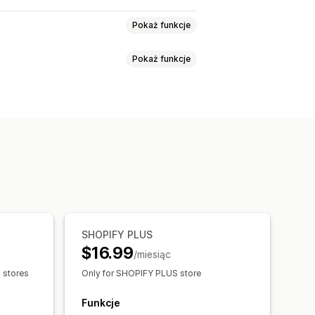
Pokaż funkcje
Pokaż funkcje
atność danych
Zarządzanie polityką
olor i czcionka
Pozycja widżetu
i
 stronie
Zapamiętaj mnie
y
Śledzenie
SHOPIFY PLUS
$16.99
/miesiąc
s stores
Only for SHOPIFY PLUS store
Funkcje