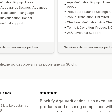
rification Popup: 1 popup
Age Verification Popup: Unlimi
popup
Appearance Settings: Advanced
Popup Appearance Settings: U
Translation: 1 language
Popup Translation: Unlimited
ut Verification: Banner
Checkout Verification: Age Che
ive Chat support
Terms & Condition: Product & 
24/7 Live Chat Support
a darmowa wersja próbna
3-dniowa darmowa wersja prób
zależne od użytkowania są pobierane co 30 dni.
Cellars
ia
Blockify Age Verification is an excell
 2 lata korzystania z
products and ensuring compliance with
ji