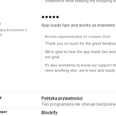
compliance while keeping the shopping e
a
App loads fast and works as intended 
ięcy korzystania z
ji
Blockify odpowiedział(a) 23 czerwiec 2026
Thank you so much for the great feedbac
We’re glad to hear the app loads fast and
our goal.
It’s also wonderful to know our support te
need anything else, we’re here and ready 
y
Polityka prywatności
Ten programista nie oferuje bezpośred
oper
Blockify