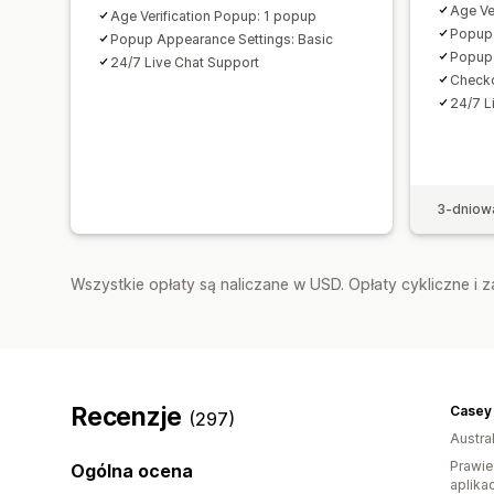
Age Ve
Age Verification Popup: 1 popup
Popup 
Popup Appearance Settings: Basic
Popup 
24/7 Live Chat Support
Checko
24/7 L
3-dniow
Wszystkie opłaty są naliczane w USD. Opłaty cykliczne i 
Recenzje
Casey 
(297)
Austral
Prawie
Ogólna ocena
aplikac