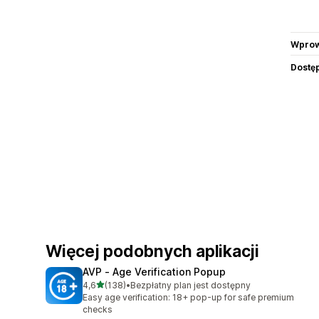
Wprow
Dostę
Więcej podobnych aplikacji
AVP ‑ Age Verification Popup
na 5 gwiazdek
4,6
(138)
•
Bezpłatny plan jest dostępny
Łączna liczba recenzji: 138
Easy age verification: 18+ pop-up for safe premium
checks