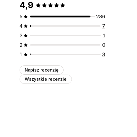
4,9
5
286
4
7
3
1
2
0
1
3
Napisz recenzję
Wszystkie recenzje