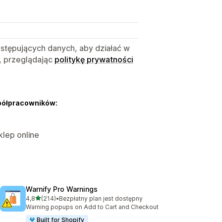
astępujących danych, aby działać w
, przeglądając
politykę prywatności
półpracowników:
klep online
Warnify Pro Warnings
na 5 gwiazdek
4,8
(214)
•
Bezpłatny plan jest dostępny
Łączna liczba recenzji: 214
Warning popups on Add to Cart and Checkout
Built for Shopify