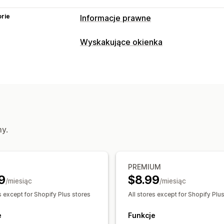
rie
Informacje prawne
Zgodność
Wyskakujące okienka
Dostępność
Weryfikacja wieku
Pryw
Rodzaje wyskakujących okienek
Dostosowanie
Weryfikacja wieku
Pola wyboru
Wyskakujące okienka
K
Zarządzanie wyskakującymi okienkam
Niestandardowy CSS
Ograniczenia na
Wzorce
Wyzwalacze i reguły
Analiz
Niestandardowy tekst
Przyciski
my.
PREMIUM
9
$8.99
/miesiąc
/miesiąc
s except for Shopify Plus stores
All stores except for Shopify Plu
e
Funkcje