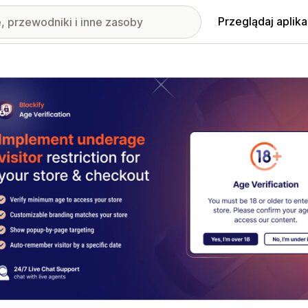
Przeglądaj aplika
nione obrazy w galerii