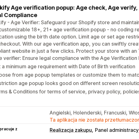
kify Age verification popup: Age check, Age verify
l Compliance
ify - Age Verifier: Safeguard your Shopify store and maintai
 customizable 18+, 21+ age verification popup - no coding re
ication using the birth date option. Limit age or set age rest
heckout. With our age verification app, you can swiftly cr
iant website in just a few clicks. Protect your store with 
 verifier: Ensure legal compliance with the Age Verificatio
 a minimum age requirement with Date of Birth verification
oose from age popup templates or customize them to match
triction age popup looks good on different screen resoluti
ms & Conditions for terms of service, privacy policy, policie
Angielski, Holenderski, Francuski, Włos
Ta aplikacja nie została przetłumaczon
pracuje z
Realizacja zakupu
Panel administracy