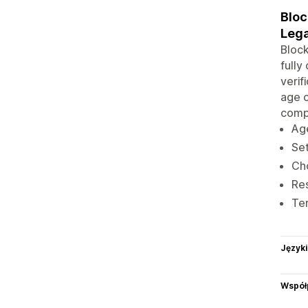
Bloc
Lega
Block
fully
verif
age c
compl
Age
Set
Ch
Res
Ter
Języki
Współ