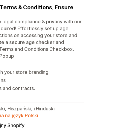
, Terms & Conditions, Ensure
n legal compliance & privacy with our
quired! Effortlessly set up age
rictions on accessing your store and
eate a secure age checker and
an Terms and Conditions Checkbox.
n Popup
 your store branding
ons
s and contracts.
ki, Hiszpański, i Hinduski
a na język Polski
jny Shopify