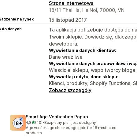
Strona internetowa
18/11 Thai Ha, Ha Noi, 70000, VN
adzenie na rynek
15 listopad 2017
p do danych
Ta aplikacja potrzebuje dostępu do n
Twoim sklepie. Dowiedz się, dlaczego
dewelopera.
Wyświetlanie danych klientów:
Dane wrażliwe
Wyświetlanie danych pracowników i ws
Właściciel sklepu, współtwórcy bloga
Wyświetlaj i edytuj dane sklepu:
Klienci, produkty, Shopify Functions, S
Zobacz szczegóły
Smart Age Verification Popup
na 5 gwiazdek
4,8
(40)
•
Bezpłatny plan jest dostępny
Łączna liczba recenzji: 40
Age verifier, age checker, age gate for 18+restricted
products