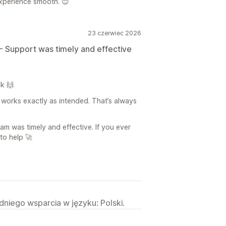
xperience smooth. 😊
23 czerwiec 2026
- Support was timely and effective
k 🙌
 works exactly as intended. That’s always
am was timely and effective. If you ever
to help 🚀
niego wsparcia w języku: Polski.