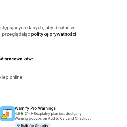
astępujących danych, aby działać w
, przeglądając
politykę prywatności
półpracowników:
klep online
Warnify Pro Warnings
na 5 gwiazdek
4,8
(214)
•
Bezpłatny plan jest dostępny
Łączna liczba recenzji: 214
Warning popups on Add to Cart and Checkout
Built for Shopify