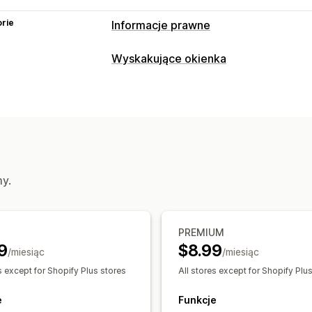
rie
Informacje prawne
Zgodność
Wyskakujące okienka
Dostępność
Weryfikacja wieku
Pryw
Rodzaje wyskakujących okienek
Dostosowanie
Weryfikacja wieku
Pola wyboru
Wyskakujące okienka
K
Zarządzanie wyskakującymi okienkam
Niestandardowy CSS
Ograniczenia na
Wzorce
Wyzwalacze i reguły
Analiz
Niestandardowy tekst
Przyciski
my.
PREMIUM
9
$8.99
/miesiąc
/miesiąc
s except for Shopify Plus stores
All stores except for Shopify Plu
e
Funkcje