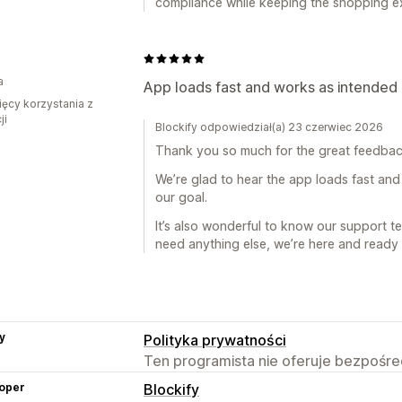
compliance while keeping the shopping e
a
App loads fast and works as intended 
ięcy korzystania z
ji
Blockify odpowiedział(a) 23 czerwiec 2026
Thank you so much for the great feedbac
We’re glad to hear the app loads fast and
our goal.
It’s also wonderful to know our support te
need anything else, we’re here and ready 
y
Polityka prywatności
Ten programista nie oferuje bezpośred
oper
Blockify