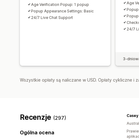
Age Ve
Age Verification Popup: 1 popup
Popup 
Popup Appearance Settings: Basic
Popup 
24/7 Live Chat Support
Checko
24/7 L
3-dniow
Wszystkie opłaty są naliczane w USD. Opłaty cykliczne i 
Recenzje
Casey 
(297)
Austral
Prawie
Ogólna ocena
aplikac