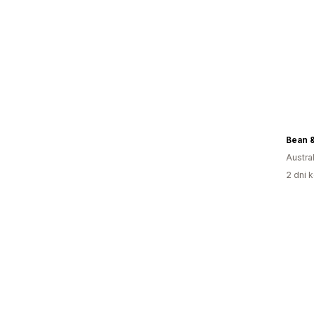
Bean &
Austral
2 dni k