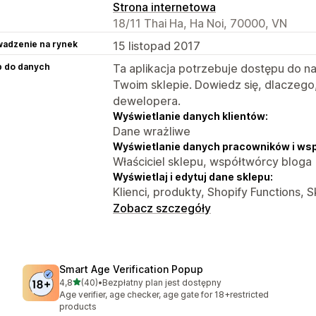
Strona internetowa
18/11 Thai Ha, Ha Noi, 70000, VN
adzenie na rynek
15 listopad 2017
p do danych
Ta aplikacja potrzebuje dostępu do n
Twoim sklepie. Dowiedz się, dlaczego
dewelopera.
Wyświetlanie danych klientów:
Dane wrażliwe
Wyświetlanie danych pracowników i ws
Właściciel sklepu, współtwórcy bloga
Wyświetlaj i edytuj dane sklepu:
Klienci, produkty, Shopify Functions, S
Zobacz szczegóły
Smart Age Verification Popup
na 5 gwiazdek
4,8
(40)
•
Bezpłatny plan jest dostępny
Łączna liczba recenzji: 40
Age verifier, age checker, age gate for 18+restricted
products