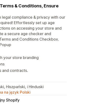
, Terms & Conditions, Ensure
n legal compliance & privacy with our
quired! Effortlessly set up age
rictions on accessing your store and
eate a secure age checker and
an Terms and Conditions Checkbox.
n Popup
 your store branding
ons
s and contracts.
ki, Hiszpański, i Hinduski
a na język Polski
jny Shopify