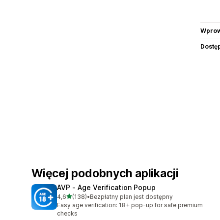
Wprow
Dostę
Więcej podobnych aplikacji
AVP ‑ Age Verification Popup
na 5 gwiazdek
4,6
(138)
•
Bezpłatny plan jest dostępny
Łączna liczba recenzji: 138
Easy age verification: 18+ pop-up for safe premium
checks