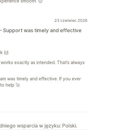
xperience smooth. 😊
23 czerwiec 2026
- Support was timely and effective
k 🙌
 works exactly as intended. That’s always
am was timely and effective. If you ever
to help 🚀
niego wsparcia w języku: Polski.