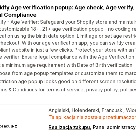
kify Age verification popup: Age check, Age verify
l Compliance
ify - Age Verifier: Safeguard your Shopify store and maintai
 customizable 18+, 21+ age verification popup - no coding re
ication using the birth date option. Limit age or set age rest
heckout. With our age verification app, you can swiftly cr
iant website in just a few clicks. Protect your store with 
 verifier: Ensure legal compliance with the Age Verificatio
 a minimum age requirement with Date of Birth verification
oose from age popup templates or customize them to match
triction age popup looks good on different screen resoluti
ms & Conditions for terms of service, privacy policy, policie
Angielski, Holenderski, Francuski, Włos
Ta aplikacja nie została przetłumaczon
pracuje z
Realizacja zakupu
Panel administracy