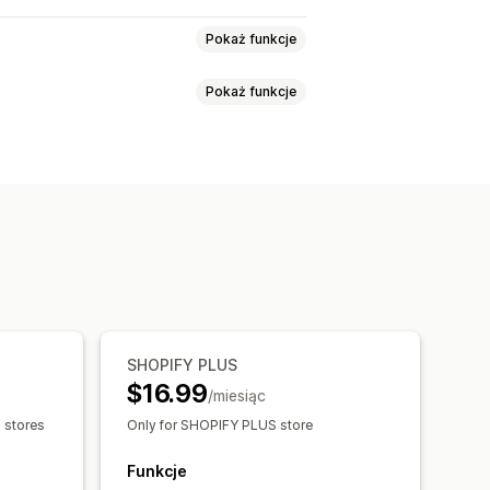
Pokaż funkcje
Pokaż funkcje
atność danych
Zarządzanie polityką
olor i czcionka
Pozycja widżetu
i
 stronie
Zapamiętaj mnie
y
Śledzenie
SHOPIFY PLUS
$16.99
/miesiąc
s stores
Only for SHOPIFY PLUS store
Funkcje