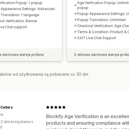
rification Popup: 1 popup
Age Verification Popup: Unlimi
popup
Appearance Settings: Advanced
Popup Appearance Settings: U
Translation: 1 language
Popup Translation: Unlimited
ut Verification: Banner
Checkout Verification: Age Che
ive Chat support
Terms & Condition: Product & 
24/7 Live Chat Support
a darmowa wersja próbna
3-dniowa darmowa wersja prób
zależne od użytkowania są pobierane co 30 dni.
Cellars
ia
Blockify Age Verification is an excell
 2 lata korzystania z
products and ensuring compliance with
ji