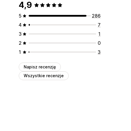
4,9
5
286
4
7
3
1
2
0
1
3
Napisz recenzję
Wszystkie recenzje