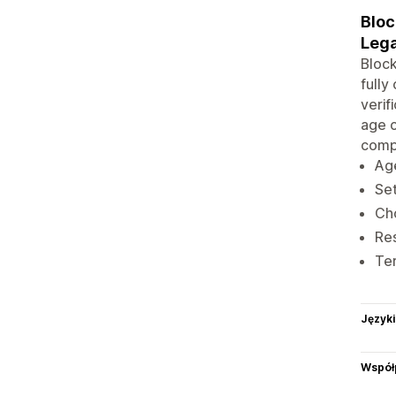
Bloc
Lega
Block
fully
verif
age c
compl
Age
Set
Ch
Res
Ter
Języki
Współ