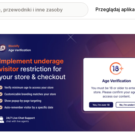
Przeglądaj aplika
nione obrazy w galerii