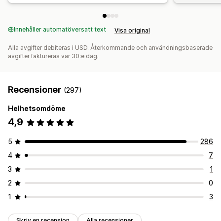
Innehåller automatöversatt text
Visa original
Alla avgifter debiteras i USD. Återkommande och användningsbaserade
avgifter faktureras var 30:e dag.
Recensioner
(297)
Helhetsomdöme
4,9
5
286
4
7
3
1
2
0
1
3
Skriv en recension
Alla recensioner