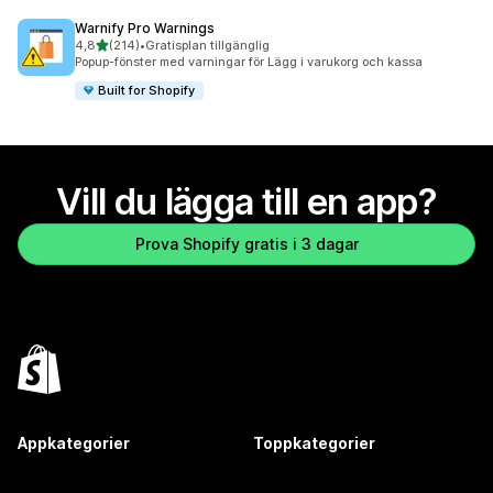
Warnify Pro Warnings
av 5 stjärnor
4,8
(214)
•
Gratisplan tillgänglig
214 recensioner totalt
Popup-fönster med varningar för Lägg i varukorg och kassa
Built for Shopify
Vill du lägga till en app?
Prova Shopify gratis i 3 dagar
Appkategorier
Toppkategorier