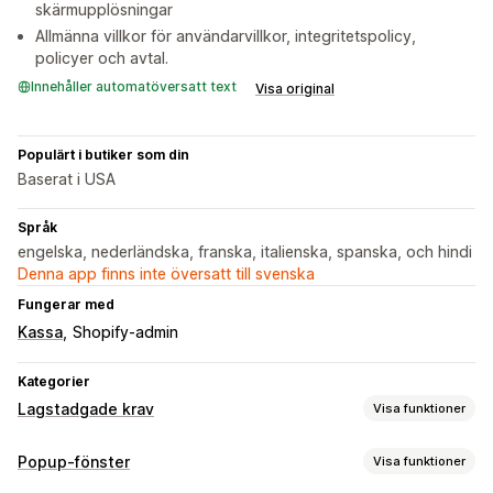
skärmupplösningar
Allmänna villkor för användarvillkor, integritetspolicy,
policyer och avtal.
Innehåller automatöversatt text
Visa original
Populärt i butiker som din
Baserat i USA
Språk
engelska, nederländska, franska, italienska, spanska, och hindi
Denna app finns inte översatt till svenska
Fungerar med
Kassa
Shopify-admin
Kategorier
Lagstadgade krav
Visa funktioner
Överensstämmelse
Popup-fönster
Visa funktioner
Tillgänglighet
Ålderskontroll
Dataintegritet