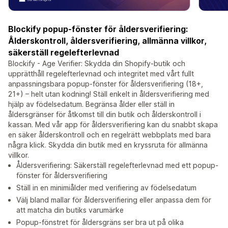
Blockify popup-fönster för åldersverifiering:
Ålderskontroll, åldersverifiering, allmänna villkor,
säkerställ regelefterlevnad
Blockify - Age Verifier: Skydda din Shopify-butik och
upprätthåll regelefterlevnad och integritet med vårt fullt
anpassningsbara popup-fönster för åldersverifiering (18+,
21+) – helt utan kodning! Ställ enkelt in åldersverifiering med
hjälp av födelsedatum. Begränsa ålder eller ställ in
åldersgränser för åtkomst till din butik och ålderskontroll i
kassan. Med vår app för åldersverifiering kan du snabbt skapa
en säker ålderskontroll och en regelrätt webbplats med bara
några klick. Skydda din butik med en kryssruta för allmänna
villkor.
Åldersverifiering: Säkerställ regelefterlevnad med ett popup-
fönster för åldersverifiering
Ställ in en minimiålder med verifiering av födelsedatum
Välj bland mallar för åldersverifiering eller anpassa dem för
att matcha din butiks varumärke
Popup-fönstret för åldersgräns ser bra ut på olika