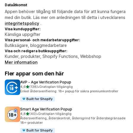
Dataåtkomst
Appen behöver tillgång till följande data för att kunna fungera
med din butik. Läs mer om anledningen till detta i utvecklarens
integritetspolicy
.
Visa kunduppgifter:
Känsliga uppgifter
Visa personal- och medarbetaruppgifter:
Butiksägare, bloggmedarbetare
Visa och redigera butiksuppgifter:
Kunder, produkter, Shopify Functions, Webbshop
Mer information
Fler appar som den här
AVP ‑ Age Verification Popup
av 5 stjärnor
4,6
(138)
•
Gratisplan tillgänglig
138 recensioner totalt
Enkel åldersverifiering: 18+ popup för säkra premiumkontroller
Built for Shopify
Smart Age Verification Popup
av 5 stjärnor
4,8
(40)
•
Gratisplan tillgänglig
40 recensioner totalt
Åldersverifiering, ålderskontroll, åldersgrind för åldersbegränsade
18+-produkter
Built for Shopify