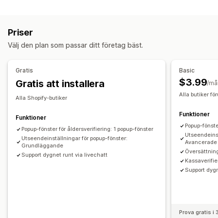
Popup-typer
Policyhantering
Ålderskontroll
Anpassning
Priser
Hantering av popup-fönster
Kryssrutor
Popup-fönster
Färg och teckensnitt
Välj den plan som passar ditt företag bäst.
Mallar
Utlösare och regler
Analysverktyg
Spårning
Widgetposition
Anpassad CSS
Sidbegränsning
Kom ihåg mig
Anpassad text
Knappar
Gratis
Basic
$3.99
Gratis att installera
/må
Alla butiker fö
Alla Shopify-butiker
Funktioner
Funktioner
Popup-fönste
Popup-fönster för åldersverifiering: 1 popup-fönster
Utseendeinst
Utseendeinställningar för popup-fönster:
Avancerade
Grundläggande
Översättning
Support dygnet runt via livechatt
Kassaverifie
Support dygn
Prova gratis i