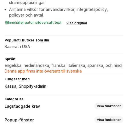
skärmupplösningar
Allmänna villkor för användarvillkor, integritetspolicy,
policyer och avtal.
Innehåller automatöversatt text
Visa original
Populärt i butiker som din
Baserat i USA
Språk
engelska, nederländska, franska, italienska, spanska, och hindi
Denna app finns inte översatt till svenska
Fungerar med
Kassa
Shopify-admin
Kategorier
Lagstadgade krav
Visa funktioner
Överensstämmelse
Popup-fönster
Visa funktioner
Tillgänglighet
Ålderskontroll
Dataintegritet