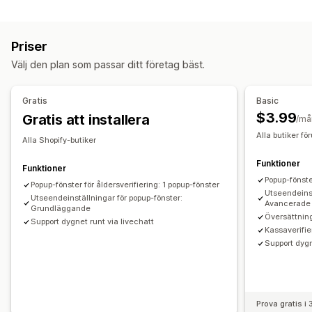
Popup-typer
Policyhantering
Ålderskontroll
Anpassning
Priser
Hantering av popup-fönster
Kryssrutor
Popup-fönster
Färg och teckensnitt
Välj den plan som passar ditt företag bäst.
Mallar
Utlösare och regler
Analysverktyg
Spårning
Widgetposition
Anpassad CSS
Sidbegränsning
Kom ihåg mig
Anpassad text
Knappar
Gratis
Basic
$3.99
Gratis att installera
/må
Alla butiker fö
Alla Shopify-butiker
Funktioner
Funktioner
Popup-fönste
Popup-fönster för åldersverifiering: 1 popup-fönster
Utseendeinst
Utseendeinställningar för popup-fönster:
Avancerade
Grundläggande
Översättning
Support dygnet runt via livechatt
Kassaverifie
Support dygn
Prova gratis i