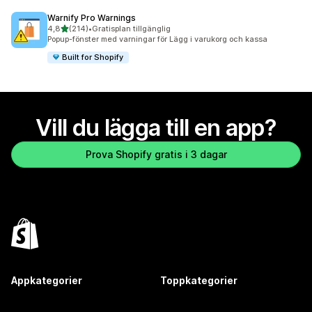
Warnify Pro Warnings
av 5 stjärnor
4,8
(214)
•
Gratisplan tillgänglig
214 recensioner totalt
Popup-fönster med varningar för Lägg i varukorg och kassa
Built for Shopify
Vill du lägga till en app?
Prova Shopify gratis i 3 dagar
Appkategorier
Toppkategorier