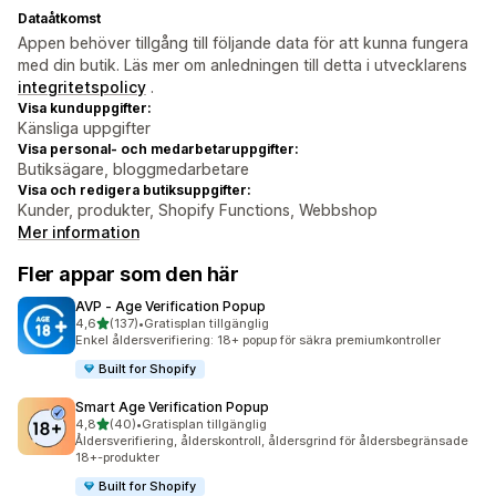
Dataåtkomst
Appen behöver tillgång till följande data för att kunna fungera
med din butik. Läs mer om anledningen till detta i utvecklarens
integritetspolicy
.
Visa kunduppgifter:
Känsliga uppgifter
Visa personal- och medarbetaruppgifter:
Butiksägare, bloggmedarbetare
Visa och redigera butiksuppgifter:
Kunder, produkter, Shopify Functions, Webbshop
Mer information
Fler appar som den här
AVP ‑ Age Verification Popup
av 5 stjärnor
4,6
(137)
•
Gratisplan tillgänglig
137 recensioner totalt
Enkel åldersverifiering: 18+ popup för säkra premiumkontroller
Built for Shopify
Smart Age Verification Popup
av 5 stjärnor
4,8
(40)
•
Gratisplan tillgänglig
40 recensioner totalt
Åldersverifiering, ålderskontroll, åldersgrind för åldersbegränsade
18+-produkter
Built for Shopify