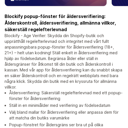
Blockify popup-fönster för åldersverifiering:
Ålderskontroll, åldersverifiering, allmänna villkor,
säkerställ regelefterlevnad
Blockify - Age Verifier: Skydda din Shopify-butik och
upprätthåll regelefterlevnad och integritet med vårt fullt
anpassningsbara popup-fönster för åldersverifiering (18+,
21+) – helt utan kodning! Ställ enkelt in åldersverifiering med
hjälp av födelsedatum. Begränsa ålder eller ställ in
åldersgränser för åtkomst till din butik och ålderskontroll i
kassan. Med vår app för åldersverifiering kan du snabbt skapa
en säker ålderskontroll och en regelrätt webbplats med bara
några klick. Skydda din butik med en kryssruta för allmänna
villkor.
Åldersverifiering: Säkerställ regelefterlevnad med ett popup-
fönster för åldersverifiering
Ställ in en minimiålder med verifiering av födelsedatum
Välj bland mallar för åldersverifiering eller anpassa dem för
att matcha din butiks varumärke
Popup-fönstret för åldersgräns ser bra ut på olika