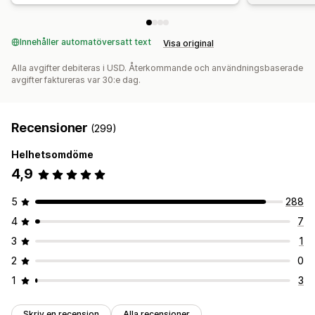
Innehåller automatöversatt text
Visa original
Alla avgifter debiteras i USD. Återkommande och användningsbaserade
avgifter faktureras var 30:e dag.
Recensioner
(299)
Helhetsomdöme
4,9
5
288
4
7
3
1
2
0
1
3
Skriv en recension
Alla recensioner