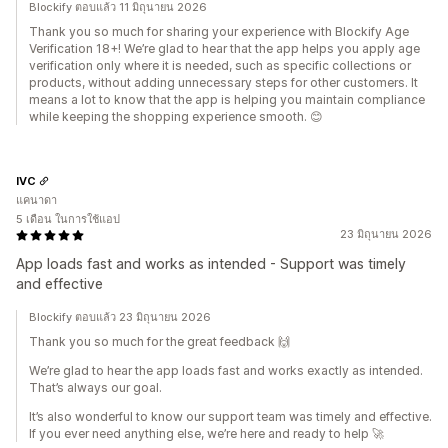
Blockify ตอบแล้ว 11 มิถุนายน 2026
Thank you so much for sharing your experience with Blockify Age
Verification 18+! We’re glad to hear that the app helps you apply age
verification only where it is needed, such as specific collections or
products, without adding unnecessary steps for other customers. It
means a lot to know that the app is helping you maintain compliance
while keeping the shopping experience smooth. 😊
IVC
แคนาดา
5 เดือน ในการใช้แอป
23 มิถุนายน 2026
App loads fast and works as intended - Support was timely
and effective
Blockify ตอบแล้ว 23 มิถุนายน 2026
Thank you so much for the great feedback 🙌
We’re glad to hear the app loads fast and works exactly as intended.
That’s always our goal.
It’s also wonderful to know our support team was timely and effective.
If you ever need anything else, we’re here and ready to help 🚀