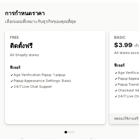
การยืนยันอายุ
การปรับแต่ง
การกำหนดราคา
การจัดการป๊อปอัพ
ช่องทำเครื่องหมาย
ป๊อปอัพ
สีและแบบอักษร
ตำแหน่งวิดเจ็ต
เลือกแผนที่เหมาะกับธุรกิจของคุณที่สุด
เทมเพลต
ทริกเกอร์และกฎ
การวิเคราะห์
การติดตาม
CSS ที่กำหนดเอง
การจำกัดหน้า
จดจำฉัน
ข้อความที่กำหนดเอง
ปุ่ม
FREE
BASIC
$3.99
ติดตั้งฟรี
/ เด
All stores exce
All Shopify stores
ฟีเจอร์
ฟีเจอร์
Age Verifica
Age Verification Popup: 1 popup
Popup Appea
Popup Appearance Settings: Basic
Popup Transl
24/7 Live Chat Support
Checkout Ver
24/7 Live Ch
ทดลองใช้งานฟรี 