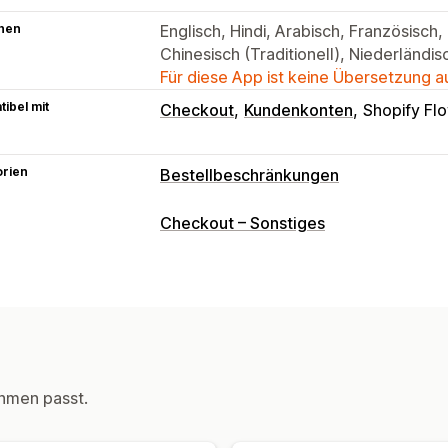
hen
Englisch, Hindi, Arabisch, Französisch,
Chinesisch (Traditionell), Niederländisc
Für diese App ist keine Übersetzung 
ibel mit
Checkout
Kundenkonten
Shopify Fl
orien
Bestellbeschränkungen
Begrenzungsregeln
Checkout – Sonstiges
Höchstmenge
Mindestmenge
Nach 
Tags für Kund:innen
Versandarten
Benachrichtigungseinstellungen
Warenkorb-Warnungen
Checkout-Wa
Benutzerdefiniertes Branding
Benutz
hmen passt.
Mehrere Sprachen
Übersetzung