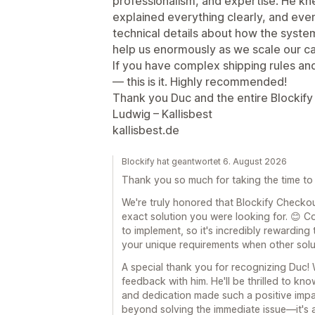
professionalism, and expertise. He k
explained everything clearly, and eve
technical details about how the system
help us enormously as we scale our ca
If you have complex shipping rules and
— this is it. Highly recommended!
Thank you Duc and the entire Blockify
Ludwig – Kallisbest
kallisbest.de
Blockify hat geantwortet 6. August 2026
Thank you so much for taking the time to
We're truly honored that Blockify Checko
exact solution you were looking for. 😊 C
to implement, so it's incredibly rewarding
your unique requirements when other solut
A special thank you for recognizing Duc! 
feedback with him. He'll be thrilled to kno
and dedication made such a positive impa
beyond solving the immediate issue—it's 