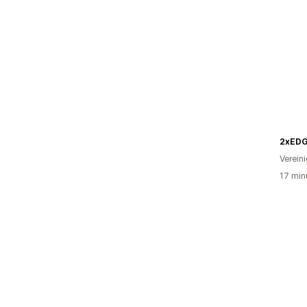
2xED
Verein
17 min