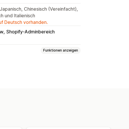
 Japanisch, Chinesisch (Vereinfacht),
h und Italienisch
auf Deutsch vorhanden.
ow
Shopify-Adminbereich
Funktionen anzeigen
Rabatt
Nach Kollektion
rnungen
Produktseiten-Warnungen
erdefinierte Nachrichten