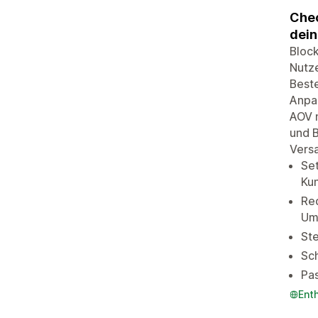
Chec
dein
Block
Nutze
Beste
Anpa
AOV 
und B
Versa
Se
Kun
Re
Um
Ste
Sc
Pas
Ent