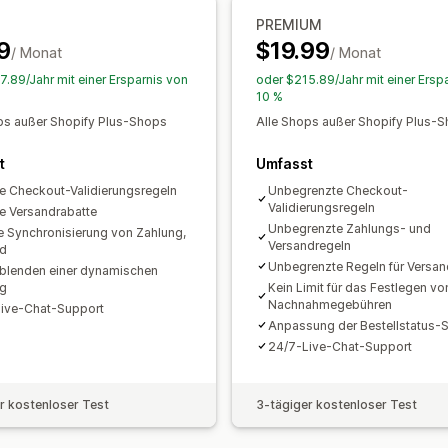
PREMIUM
9
$19.99
/ Monat
/ Monat
7.89/Jahr mit einer Ersparnis von
oder $215.89/Jahr mit einer Ersp
10 %
ps außer Shopify Plus-Shops
Alle Shops außer Shopify Plus-
t
Umfasst
ve Checkout-Validierungsregeln
Unbegrenzte Checkout-
Validierungsregeln
ve Versandrabatte
Unbegrenzte Zahlungs- und
ve Synchronisierung von Zahlung,
Versandregeln
nd
Unbegrenzte Regeln für Versan
blenden einer dynamischen
ng
Kein Limit für das Festlegen vo
Nachnahmegebühren
ive-Chat-Support
Anpassung der Bestellstatus-S
24/7-Live-Chat-Support
r kostenloser Test
3-tägiger kostenloser Test