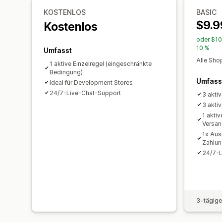
KOSTENLOS
BASIC
$9.9
Kostenlos
oder $10
10 %
Umfasst
Alle Sho
1 aktive Einzelregel (eingeschränkte
Bedingung)
Umfass
Ideal für Development Stores
24/7-Live-Chat-Support
3 akti
3 akti
1 akti
Versa
1x Aus
Zahlu
24/7-L
3-tägige