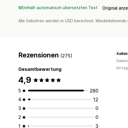
Enthält automatisch übersetzten Text
Original anz
Alle Gebühren werden in USD berechnet. Wiederkehrende 
Rezensionen
Kallis
(275)
Deutsc
Ein ta
Gesamtbewertung
4,9
5
260
4
12
3
0
2
0
1
3