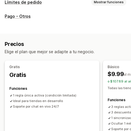
Límites de pedido
Mostrar funciones
Reglas de límites
Pago - Otros
Cantidad máxima
Cantidad mínima
Por descuento
Por colección
Etiquetas de clientes
Métodos de envío
Configuración de notificaciones
Precios
Alertas de carrito
Alertas de pago
Elige el plan que mejor se adapte a tu negocio.
Alertas de la página de producto
Promoción de marca personalizada
Gratis
Básico
Mensajes personalizados
Múltiples idiomas
Traducción
$9.99
Gratis
al 
o $107.89 al a
Todas las tien
Funciones
1 regla única activa (condición limitada)
Funciones
Ideal para tiendas en desarrollo
Soporte por chat en vivo 24/7
3 reglas act
3 descuento
1 sincroniza
Ocultar 1 m
Soporte por 