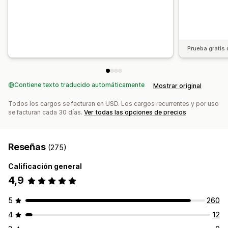
Prueba gratis 
Contiene texto traducido automáticamente
Mostrar original
Todos los cargos se facturan en USD. Los cargos recurrentes y por uso
se facturan cada 30 días.
Ver todas las opciones de precios
Reseñas
(275)
Calificación general
4,9
5
260
4
12