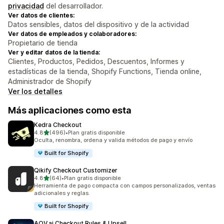
privacidad
del desarrollador.
Ver datos de clientes:
Datos sensibles, datos del dispositivo y de la actividad
Ver datos de empleados y colaboradores:
Propietario de tienda
Ver y editar datos de la tienda:
Clientes, Productos, Pedidos, Descuentos, Informes y
estadísticas de la tienda, Shopify Functions, Tienda online,
Administrador de Shopify
Ver los detalles
Más aplicaciones como esta
Kedra Checkout
de 5 estrellas
4.8
(496)
•
Plan gratis disponible
496 reseñas en total
Oculta, renombra, ordena y valida métodos de pago y envío
Built for Shopify
Qikify Checkout Customizer
de 5 estrellas
4.8
(64)
•
Plan gratis disponible
64 reseñas en total
Herramienta de pago compacta con campos personalizados, ventas
adicionales y reglas.
Built for Shopify
AOV.ai Checkout Rules & Upsell