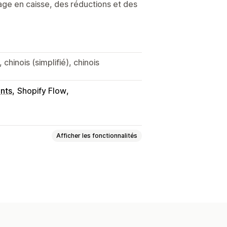
ge en caisse, des réductions et des
 chinois (simplifié), chinois
nts
Shopify Flow
Afficher les fonctionnalités
e
En fonction de la réduction
 les clients
Modes d’expédition
nt
Alertes de page de produit