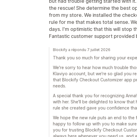
but had trouble getting started with it
the rescue! She determine the best op
from my store. We installed the chec
rule for me that makes total sense. We'
days. I'm optimistic that this will stop
Fantastic customer support provided 
Blockify a répondu 7 juillet 2026
Thank you so much for sharing your expe
We're sorry to hear how much trouble th
Klaviyo account, but we're so glad you re
that Blockify Checkout Customizer app pro
needs.
A special thank you for recognizing Anna!
with her. She'll be delighted to know tha
rule she created gave you confidence that
We hope the new rule puts an end to the f
happy to follow up with you to make sure
you for trusting Blockify Checkout Custom
always here whenever you need us, and w