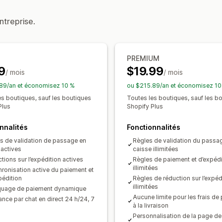
Image de marque personnalisée
Mess
ntreprise.
Traduction
PREMIUM
9
$19.99
/ mois
/ mois
89/an et économisez 10 %
ou $215.89/an et économisez 10
es boutiques, sauf les boutiques
Toutes les boutiques, sauf les b
Plus
Shopify Plus
nnalités
Fonctionnalités
es de validation de passage en
Règles de validation du passa
 actives
caisse illimitées
tions sur l’expédition actives
Règles de paiement et d’expédi
illimitées
hronisation active du paiement et
pédition
Règles de réduction sur l’expéd
illimitées
quage de paiement dynamique
Aucune limite pour les frais de
ance par chat en direct 24 h/24, 7
à la livraison
Personnalisation de la page de