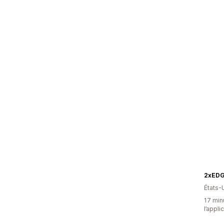
2xED
États-
17 minu
l’appli