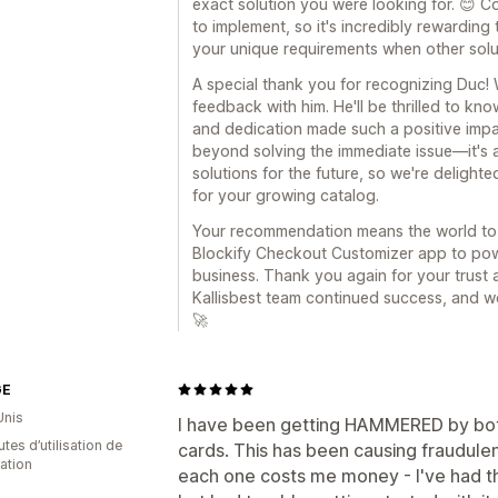
exact solution you were looking for. 😊 C
to implement, so it's incredibly rewarding
your unique requirements when other solut
A special thank you for recognizing Duc! 
feedback with him. He'll be thrilled to kno
and dedication made such a positive impa
beyond solving the immediate issue—it's 
solutions for the future, so we're delight
for your growing catalog.
Your recommendation means the world to 
Blockify Checkout Customizer app to pow
business. Thank you again for your trust 
Kallisbest team continued success, and w
🚀
GE
Unis
I have been getting HAMMERED by bots
tes d’utilisation de
cards. This has been causing fraudulen
cation
each one costs me money - I've had th