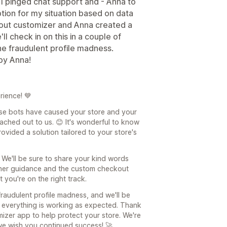
. I pinged chat support and - Anna to
tion for my situation based on data
kout customizer and Anna created a
ll check in on this in a couple of
 the fraudulent profile madness.
by Anna!
rience! 💙
ose bots have caused your store and your
ached out to us. 😊 It's wonderful to know
vided a solution tailored to your store's
 We'll be sure to share your kind words
t her guidance and the custom checkout
 you're on the right track.
raudulent profile madness, and we'll be
 everything is working as expected. Thank
izer app to help protect your store. We're
e wish you continued success! 🚀