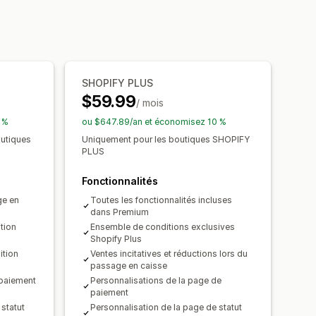
ages personnalisés
Multilingue
SHOPIFY PLUS
$59.99
/ mois
 %
ou $647.89/an et économisez 10 %
outiques
Uniquement pour les boutiques SHOPIFY
PLUS
Fonctionnalités
ge en
Toutes les fonctionnalités incluses
dans Premium
tion
Ensemble de conditions exclusives
Shopify Plus
ition
Ventes incitatives et réductions lors du
passage en caisse
 paiement
Personnalisations de la page de
paiement
 statut
Personnalisation de la page de statut