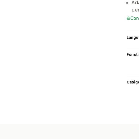
Ada
per
Con
Langu
Fonct
Catég