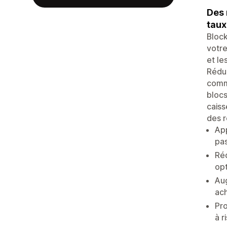
Des 
taux
Block
votre
et le
Rédui
comma
blocs
caiss
des r
App
pas
Réd
opt
Aug
ach
Pro
à r