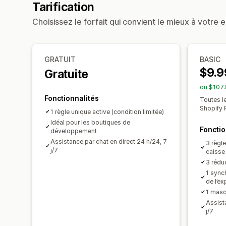
Tarification
Choisissez le forfait qui convient le mieux à votre e
GRATUIT
BASIC
$9.9
Gratuite
ou $107.
Fonctionnalités
Toutes l
Shopify 
1 règle unique active (condition limitée)
Idéal pour les boutiques de
Fonctio
développement
Assistance par chat en direct 24 h/24, 7
3 règl
j/7
caisse
3 réduc
1 sync
de l’ex
1 mas
Assist
j/7