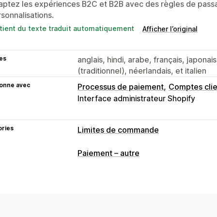
ptez les expériences B2C et B2B avec des règles de passa
sonnalisations.
tient du texte traduit automatiquement
Afficher l’original
es
anglais, hindi, arabe, français, japonais,
(traditionnel), néerlandais, et italien
ionne avec
Processus de paiement
Comptes clie
Interface administrateur Shopify
ories
Limites de commande
Règles de limitation
Paiement – autre
Quantité maximale
Quantité minimal
Spécifique à la collection
Balises pour
Paramètres de notification
Alertes du panier
Alertes de paieme