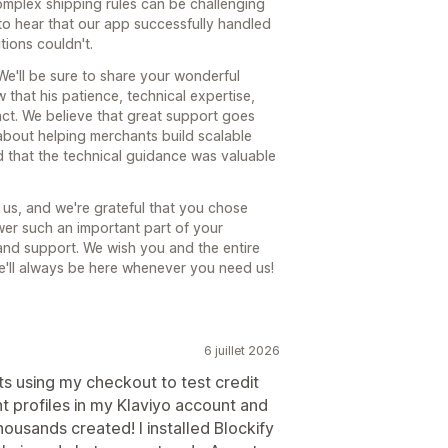
omplex shipping rules can be challenging
 to hear that our app successfully handled
ions couldn't.
We'll be sure to share your wonderful
w that his patience, technical expertise,
ct. We believe that great support goes
about helping merchants build scalable
ed that the technical guidance was valuable
us, and we're grateful that you chose
er such an important part of your
and support. We wish you and the entire
e'll always be here whenever you need us!
6 juillet 2026
 using my checkout to test credit
t profiles in my Klaviyo account and
ousands created! I installed Blockify