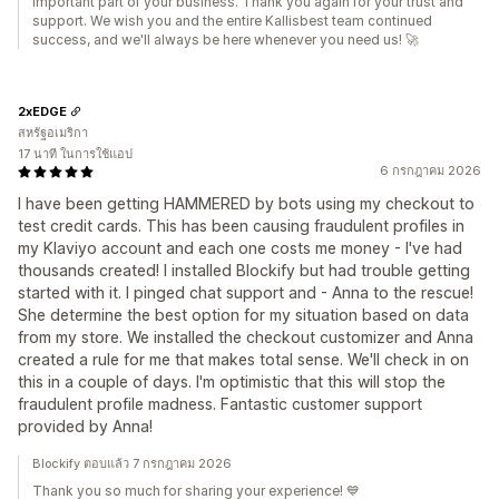
important part of your business. Thank you again for your trust and
support. We wish you and the entire Kallisbest team continued
success, and we'll always be here whenever you need us! 🚀
2xEDGE
สหรัฐอเมริกา
17 นาที ในการใช้แอป
6 กรกฎาคม 2026
I have been getting HAMMERED by bots using my checkout to
test credit cards. This has been causing fraudulent profiles in
my Klaviyo account and each one costs me money - I've had
thousands created! I installed Blockify but had trouble getting
started with it. I pinged chat support and - Anna to the rescue!
She determine the best option for my situation based on data
from my store. We installed the checkout customizer and Anna
created a rule for me that makes total sense. We'll check in on
this in a couple of days. I'm optimistic that this will stop the
fraudulent profile madness. Fantastic customer support
provided by Anna!
Blockify ตอบแล้ว 7 กรกฎาคม 2026
Thank you so much for sharing your experience! 💙