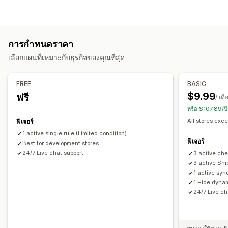
ปริมาณสูงสุด
ปริมาณขั้นต่ำ
ตามส่วนลด
เฉพาะคอลเลกชัน
แท็กลูกค้า
วิธีจัดส่ง
การตั้งค่าการแจ้งเตือน
การกำหนดราคา
การแจ้งเตือนตะกร้าสินค้า
แอปการชำระเงิน
เลือกแผนที่เหมาะกับธุรกิจของคุณที่สุด
การแจ้งเตือนหน้าสินค้า
การสร้างแบรนด์ที่กำหนดเอง
ข้อความที่กำหนดเอง
หลายภาษา
การแปล
FREE
BASIC
$9.99
ฟรี
/ เดื
หรือ $107.89/ป
All stores exce
ฟีเจอร์
1 active single rule (Limited condition)
ฟีเจอร์
Best for development stores
24/7 Live chat support
3 active che
3 active Shi
1 active syn
1 Hide dyna
24/7 Live ch