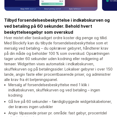
Tilbyd forsendelsesbeskyttelse i indkøbskurven og
ved betaling på 60 sekunder. Behold hvert
beskyttelsesgebyr som overskud
Hver mistet eller beskadiget ordre koster dig penge og tillid.
Med Blockify kan du tilbyde forsendelsesbeskyttelse som et
mersalg ved betaling – du opkræver gebyret, håndterer krav
på din måde og beholder 100 % som overskud. Opsætningen
tager under 60 sekunder uden kodning eller redigering af
temaer. Widgetten vises automatisk i indkøbskurven,
skuffekurven og på betalingssider. Lokaliser gebyrer i over 150
lande, angiv faste eller procentbaserede priser, og administrer
alle krav fra ét betjeningspanel.
Mersalg af forsendelsesbeskyttelse med 1 klik i
indkøbskurven, skuffekurven og ved betaling – ingen
kodning
Gå live på 60 sekunder – færdigbyggede widgetskabeloner,
der kræves ingen udvikler
Angiv tilpassede priser pr. område: fast gebyr, procentdel