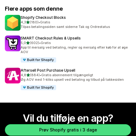
Flere apps som denne
Shopify Checkout Blocks
ud af 5 stjerner
4,3
(180)
•
Gratis
180 anmeldelser i alt
Tilpas betalingssiden samt siderne Tak og Ordrestatus
SMART Checkout Rules & Upsells
ud af 5 stjerner
5,0
(602)
•
Gratis
602 anmeldelser i alt
App til mersalg ved betaling, regler og mersalg efter køb for at øge
AOV
Built for Shopify
Aftersell Post Purchase Upsell
ud af 5 stjerner
4,8
(884)
•
Gratis abonnement tilgængeligt
884 anmeldelser i alt
Øg AOV med 1-kliks upsell ved betaling og tilbud på takkesiden
Built for Shopify
Vil du tilføje en app?
Prøv Shopify gratis i 3 dage