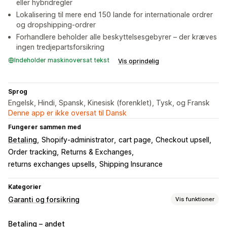
eller hybridregler
Lokalisering til mere end 150 lande for internationale ordrer
og dropshipping-ordrer
Forhandlere beholder alle beskyttelsesgebyrer – der kræves
ingen tredjepartsforsikring
Indeholder maskinoversat tekst
Vis oprindelig
Sprog
Engelsk, Hindi, Spansk, Kinesisk (forenklet), Tysk, og Fransk
Denne app er ikke oversat til Dansk
Fungerer sammen med
Betaling
Shopify-administrator
cart page
Checkout upsell
Order tracking
Returns & Exchanges
returns exchanges upsells
Shipping Insurance
Kategorier
Garanti og forsikring
Vis funktioner
Dækningstype
Betaling – andet