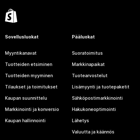
Sovellusluokat
Pääluokat
Myyntikanavat
Suoratoimitus
Tuotteiden etsiminen
Markkinapaikat
Tuotteiden myyminen
Tuotearvostelut
Tilaukset ja toimitukset
Lisämyynti ja tuotepaketit
Kaupan suunnittelu
Sähköpostimarkkinointi
Markkinointi ja konversio
Hakukoneoptimointi
Kaupan hallinnointi
Lähetys
Valuutta ja käännös