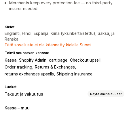
Merchants keep every protection fee — no third-party
insurer needed
Kielet
Englanti, Hindi, Espanja, Kiina (yksinkertaistettu), Saksa, ja
Ranska
Tätä sovellusta ei ole käännetty kielelle Suomi
Toimii seuraavan kanssa:
Kassa
Shopify Admin
cart page
Checkout upsell
Order tracking
Returns & Exchanges
returns exchanges upsells
Shipping Insurance
Luokat
Takuut ja vakuutus
Näytä ominaisuudet
Vakuutustyyppi
Kassa – muu
Lähetys/toimitus
Varastetut paketit
Kadonneet paketit
Vahingoittuneet paketit
Laajennettu takuu
Kiinteät hinnat