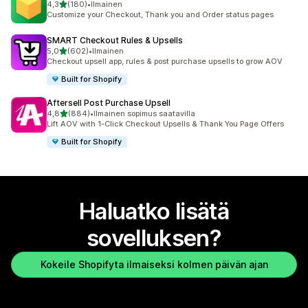
/ 5 tähteä
4,3
(180)
•
Ilmainen
180 arvostelua yhteensä
Customize your Checkout, Thank you and Order status pages
SMART Checkout Rules & Upsells
/ 5 tähteä
5,0
(602)
•
Ilmainen
602 arvostelua yhteensä
Checkout upsell app, rules & post purchase upsells to grow AOV
Built for Shopify
Aftersell Post Purchase Upsell
/ 5 tähteä
4,8
(884)
•
Ilmainen sopimus saatavilla
884 arvostelua yhteensä
Lift AOV with 1-Click Checkout Upsells & Thank You Page Offers
Built for Shopify
Haluatko lisätä
sovelluksen?
Kokeile Shopifyta ilmaiseksi kolmen päivän ajan