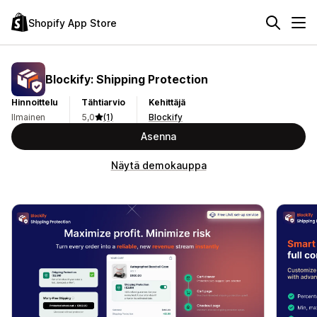
Shopify App Store
Blockify: Shipping Protection
Hinnoittelu
Tähtiarvio
Kehittäjä
Ilmainen
5,0
(1)
Blockify
Asenna
Näytä demokauppa