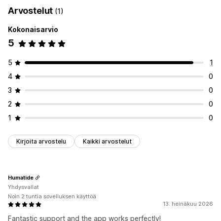
Dynaaminen hinnoittelu
Prosenttihinnoittelu
Arvostelut
(1)
Palautukset ja vaihdot
Kokonaisarvio
Opt-in-kokemus
5
Automaattinen opt-in
Ostoskorisivu
Kassa
Mukautettu pienohjelma
Vakuutusvahvistus
5
1
Mukautettu brändäys
Mukautettu lisämyynti
4
0
Reklamaatioiden hallinta
3
0
Reklamaatioportaali
Pyyntölomake
Mukautetut käytännöt
2
0
Reklamaatioiden dashboard
Seuranta
1
0
Sähköposti-ilmoitukset
Kirjoita arvostelu
Kaikki arvostelut
Humatide
Yhdysvallat
Noin 2 tuntia sovelluksen käyttöä
13. heinäkuu 2026
Fantastic support and the app works perfectly!