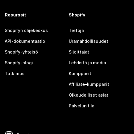
Resurssit
Shopify
Shopifyn ohjekeskus
Tietoja
API-dokumentaatio
Uramahdollisuudet
Shopify-yhteisö
Sijoittajat
Shopify-blogi
Lehdistö ja media
Tutkimus
Kumppanit
Affiliate-kumppanit
Oikeudelliset asiat
Palvelun tila