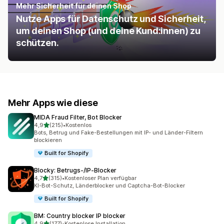
Mehr Sicherheit für deinen Shop
Nutze Apps für Datenschutz und Sicherheit,
um deinen Shop (und deine Kund:innen) zu
schützen.
Mehr Apps wie diese
MIDA Fraud Filter, Bot Blocker
von 5 Sternen
4,9
(215)
•
Kostenlos
215 Rezensionen insgesamt
Bots, Betrug und Fake-Bestellungen mit IP- und Länder-Filtern
blockieren
Built for Shopify
Blocky: Betrugs‑/IP‑Blocker
von 5 Sternen
4,7
(315)
•
Kostenloser Plan verfügbar
315 Rezensionen insgesamt
KI-Bot-Schutz, Länderblocker und Captcha-Bot-Blocker
Built for Shopify
BM: Country blocker IP blocker
von 5 Sternen
4,9
(177)
•
Kostenlose Installation