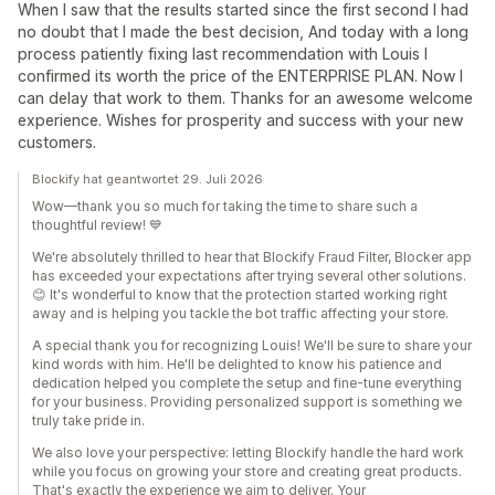
When I saw that the results started since the first second I had
no doubt that I made the best decision, And today with a long
process patiently fixing last recommendation with Louis I
confirmed its worth the price of the ENTERPRISE PLAN. Now I
can delay that work to them. Thanks for an awesome welcome
experience. Wishes for prosperity and success with your new
customers.
Blockify hat geantwortet 29. Juli 2026
Wow—thank you so much for taking the time to share such a
thoughtful review! 💙
We're absolutely thrilled to hear that Blockify Fraud Filter, Blocker app
has exceeded your expectations after trying several other solutions.
😊 It's wonderful to know that the protection started working right
away and is helping you tackle the bot traffic affecting your store.
A special thank you for recognizing Louis! We'll be sure to share your
kind words with him. He'll be delighted to know his patience and
dedication helped you complete the setup and fine-tune everything
for your business. Providing personalized support is something we
truly take pride in.
We also love your perspective: letting Blockify handle the hard work
while you focus on growing your store and creating great products.
That's exactly the experience we aim to deliver. Your