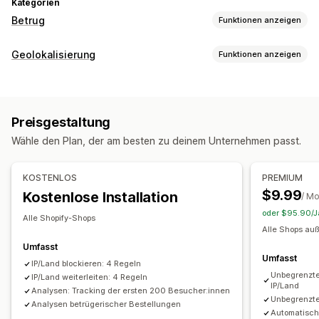
Kategorien
Betrug
Funktionen anzeigen
Betrugsarten
Geolokalisierung
Funktionen anzeigen
Bots
Rückbuchungen
Gefälschte Konten
Blockierung
Präventionstools
Länder
Staaten
Städte
Bots
IP-Adressen
VPNs
Blockierlisten
Geolocation-Weiterleitungen
Inhaltsschutz
Preisgestaltung
Vertretungen
Whitelist
Blockieren von Spam
Bot-Erkennung
Betrugsfilter
Wähle den Plan, der am besten zu deinem Unternehmen passt.
Weiterleitungen
Benachrichtigungen und Analysen
IP-Adresse
Land
Automatische Weiterleitung
KOSTENLOS
PREMIUM
Betrugsbenachrichtigungen
Besucheranalysen
Manuelle Weiterleitung
Tracking
$9.99
Kostenlose Installation
/ M
Risikoberichte
oder $95.90/Ja
Lokalisierungseinstellungen
Alle Shopify-Shops
Alle Shops auß
Länderauswahl
Umfasst
Umfasst
IP/Land blockieren: 4 Regeln
Unbegrenzte
IP/Land weiterleiten: 4 Regeln
IP/Land
Analysen: Tracking der ersten 200 Besucher:innen
Unbegrenzt
Analysen betrügerischer Bestellungen
Automatisch