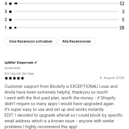
4
52
3
3
2
5
1
28
Eine Rezension schreiben
Alle Rezensionen
Lylliths' Emporium
Australien
Ein tag mit der App
6. August 2026
Customer support from Blockify is EXCEPTIONAL! Louis and
Anola have been extremely helpful, thankyou so much!
I went with the first paid plan, worth the money - if Shopify
didn't require so many apps I would have upgraded again.
It's super easy to use and set up and works instantly
EDIT: I decided to upgrade afterall so I could block by specific
email address which is a known issue - anyone with similar
problems I highly recommend this app!