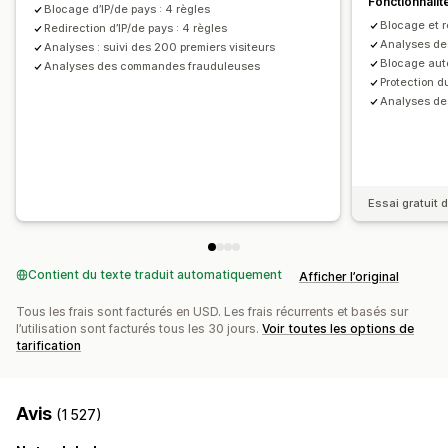
Fonctionnalit
Blocage d’IP/de pays : 4 règles
Blocage et re
Redirection d’IP/de pays : 4 règles
Analyses des
Analyses : suivi des 200 premiers visiteurs
Blocage aut
Analyses des commandes frauduleuses
Protection 
Analyses d
Essai gratuit d
Contient du texte traduit automatiquement
Afficher l’original
Tous les frais sont facturés en USD. Les frais récurrents et basés sur
l’utilisation sont facturés tous les 30 jours.
Voir toutes les options de
tarification
Avis
(1 527)