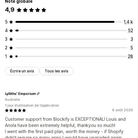
Note globale
4,9
5
1,4 k
4
52
3
3
2
5
1
28
Écrire un avis
Tous les avis
Lylliths' Emporium
Australie
1 jour d’utilisation de l’application
6 août 2026
Customer support from Blockify is EXCEPTIONAL! Louis and
Anola have been extremely helpful, thankyou so much!
I went with the first paid plan, worth the money - if Shopify
didn't require so many apps I would have upgraded again.