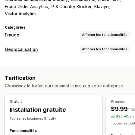
Fraud Order Analytics
IP & Country Blocker
Klaviyo
Visitor Analytics
Catégories
Fraude
Afficher les fonctionnalités
Types de fraudes
Géolocalisation
Afficher les fonctionnalités
Robots
Rétrofacturations
Faux comptes
Blocage
Outils de prévention
Pays
États
Villes
Robots
Adresses IP
VPN
Proxy
Listes noires
Redirections géolocalisées
Tarification
Liste blanche
Protection du contenu
Blocage des courriers indésirables
Choisissez le forfait qui convient le mieux à votre entreprise.
Redirections
Détection des robots
Filtres anti-fraude
Adresse IP
Pays
Redirection automatique
Gratuit
Premium
Alertes et analyses de données
Redirection manuelle
Suivi
$9.99
Installation gratuite
/ mo
Notifications de fraudes
Analyses de données visiteurs
ou $95.90/an 
Paramètres de localisation
Rapports des risques
Toutes les boutiques Shopify
Toutes les bou
Sélecteur de pays
Fonctionnalités