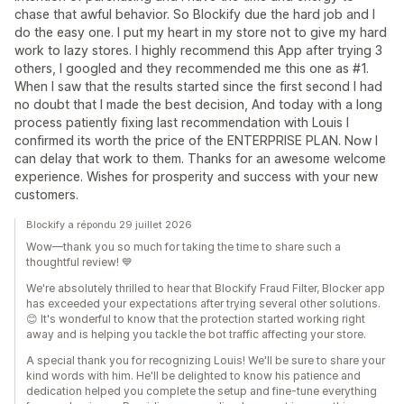
chase that awful behavior. So Blockify due the hard job and I
do the easy one. I put my heart in my store not to give my hard
work to lazy stores. I highly recommend this App after trying 3
others, I googled and they recommended me this one as #1.
When I saw that the results started since the first second I had
no doubt that I made the best decision, And today with a long
process patiently fixing last recommendation with Louis I
confirmed its worth the price of the ENTERPRISE PLAN. Now I
can delay that work to them. Thanks for an awesome welcome
experience. Wishes for prosperity and success with your new
customers.
Blockify a répondu 29 juillet 2026
Wow—thank you so much for taking the time to share such a
thoughtful review! 💙
We're absolutely thrilled to hear that Blockify Fraud Filter, Blocker app
has exceeded your expectations after trying several other solutions.
😊 It's wonderful to know that the protection started working right
away and is helping you tackle the bot traffic affecting your store.
A special thank you for recognizing Louis! We'll be sure to share your
kind words with him. He'll be delighted to know his patience and
dedication helped you complete the setup and fine-tune everything