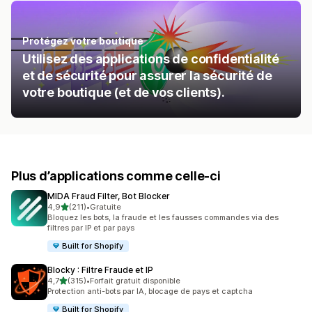
Protégez votre boutique
Utilisez des applications de confidentialité
et de sécurité pour assurer la sécurité de
votre boutique (et de vos clients).
Plus d’applications comme celle-ci
MIDA Fraud Filter, Bot Blocker
étoile(s) sur 5
4,9
(211)
•
Gratuite
211 avis au total
Bloquez les bots, la fraude et les fausses commandes via des
filtres par IP et par pays
Built for Shopify
Blocky : Filtre Fraude et IP
étoile(s) sur 5
4,7
(315)
•
Forfait gratuit disponible
315 avis au total
Protection anti-bots par IA, blocage de pays et captcha
Built for Shopify