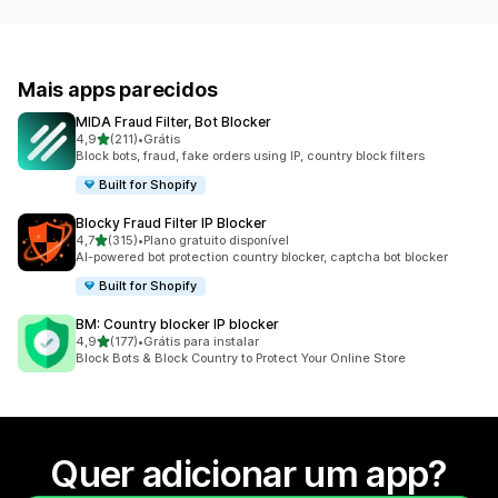
Mais apps parecidos
MIDA Fraud Filter, Bot Blocker
de 5 estrelas
4,9
(211)
•
Grátis
211 avaliações ao todo
Block bots, fraud, fake orders using IP, country block filters
Built for Shopify
Blocky Fraud Filter IP Blocker
de 5 estrelas
4,7
(315)
•
Plano gratuito disponível
315 avaliações ao todo
AI-powered bot protection country blocker, captcha bot blocker
Built for Shopify
BM: Country blocker IP blocker
de 5 estrelas
4,9
(177)
•
Grátis para instalar
177 avaliações ao todo
Block Bots & Block Country to Protect Your Online Store
Quer adicionar um app?