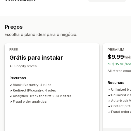
Bots
Estornos
Contas falsas
Bloqueio
Ferramentas de prevenção
Países
Estados
Cidades
Bots
Endereços IP
VPNs
Listas de bloqueio
Redirecionamentos por geolocalização
Preços
Proxies
Lista de permissões
Proteção de conteúdo
Bloqueio de spam
Escolha o plano ideal para o negócio.
Redirecionamentos
Detecção de bots
Filtros de fraude
Endereço IP
País
Redirecionamento automático
FREE
PREMIUM
Alertas e análises
Redirecionamento manual
Acompanhamento
$9.99
Grátis para instalar
/mê
Avisos de fraude
Análises de visitantes
ou $95.90/ano
Configurações de localização
Relatórios de alto risco
All Shopify stores
All stores exce
Seletor de país
Recursos
Recursos
Block IP/country: 4 rules
Unlimited bl
Redirect IP/country: 4 rules
Unlimited vis
Analytics: Track the first 200 visitors
Auto-block 
Fraud order analytics
Content prot
Fraud order 