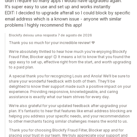
didn't require so many apps I would have upgraded again.
It's super easy to use and set up and works instantly
EDIT: I decided to upgrade afterall so I could block by specific
email address which is a known issue - anyone with similar
problems I highly recommend this app!
Blockify deixou uma resposta 7 de agosto de 2026
Thank you so much for your incredible review! 💙
We're absolutely thrilled to hear how much you're enjoying Blockify
Fraud Filter, Blocker app! 😊 It means a lot to know that you found the
app easy to set up, effective right from the start, and worth upgrading
to a paid plan.
A special thank you for recognizing Louis and Anola! We'll be sure to
share your wonderful feedback with both of them. They'll be
delighted to know their support made such a positive impact on your
experience. Providing responsive, knowledgeable, and caring
assistance is exactly what our team strives for every day.
We're also grateful for your updated feedback after upgrading your
plan. It's fantastic to hear that features like email address blocking are
helping you address your specific needs, and your recommendation
to other merchants facing similar challenges means the world to us.
Thank you for choosing Blockify Fraud Filter, Blocker app and for
placing your trust in our team. We truly appreciate your support and