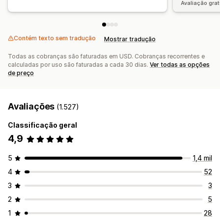
Avaliação grat
Contém texto sem tradução
Mostrar tradução
Todas as cobranças são faturadas em USD. Cobranças recorrentes e
calculadas por uso são faturadas a cada 30 dias.
Ver todas as opções
de preço
Avaliações
(1.527)
Classificação geral
4,9
5
1,4 mil
4
52
3
3
2
5
1
28