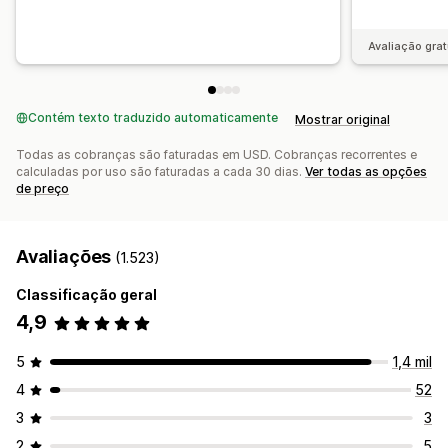
Avaliação grat
Contém texto traduzido automaticamente
Mostrar original
Todas as cobranças são faturadas em USD. Cobranças recorrentes e
calculadas por uso são faturadas a cada 30 dias.
Ver todas as opções
de preço
Avaliações
(1.523)
Classificação geral
4,9
5
1,4 mil
4
52
3
3
2
5