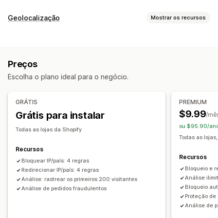
Tipos de fraude
Geolocalização
Mostrar os recursos
Bots
Estornos
Contas falsas
Bloqueio
Ferramentas de prevenção
Países
Estados
Cidades
Bots
Endereços IP
VPNs
Listas de bloqueio
Redirecionamentos por geolocalização
Preços
Proxies
Lista de permissões
Proteção de conteúdo
Bloqueio de spam
Escolha o plano ideal para o negócio.
Redirecionamentos
Detecção de bots
Filtros de fraude
Endereço IP
País
Redirecionamento automático
GRÁTIS
PREMIUM
Alertas e análises
Redirecionamento manual
Acompanhamento
$9.99
Grátis para instalar
/mê
Avisos de fraude
Análises de visitantes
ou $95.90/ano
Configurações de localização
Relatórios de alto risco
Todas as lojas da Shopify
Todas as lojas,
Seletor de país
Recursos
Recursos
Bloquear IP/país: 4 regras
Bloqueio e r
Redirecionar IP/país: 4 regras
Análise ilim
Análise: rastrear os primeiros 200 visitantes
Bloqueio au
Análise de pedidos fraudulentos
Proteção de
Análise de 