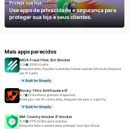
Proteja sua loja
Use apps de privacidade e segurança para
proteger sua loja e seus clientes.
Mais apps parecidos
MIDA Fraud Filter, Bot Blocker
de 5 estrelas
4,9
(209)
•
Grátis
209 avaliações ao todo
Bloqueie bots, fraudes e pedidos falsos usando filtros de bloqueio
por IP e país
Built for Shopify
Blocky: Filtro Antifraude e IP
de 5 estrelas
4,7
(314)
•
Plano gratuito disponível
314 avaliações ao todo
Proteção com IA contra bots, bloqueio de país e captcha
Built for Shopify
BM: Country blocker IP blocker
de 5 estrelas
4,9
(177)
•
Grátis para instalar
177 avaliações ao todo
Bloqueie bots e países para proteger sua loja virtual