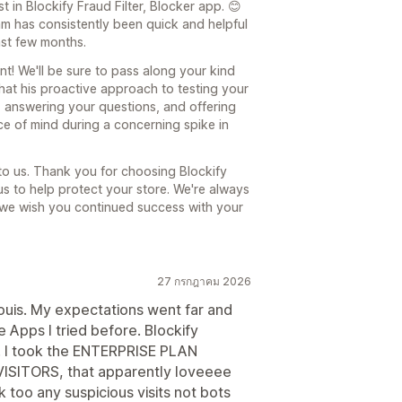
st in Blockify Fraud Filter, Blocker app. 😊
eam has consistently been quick and helpful
st few months.
nt! We'll be sure to pass along your kind
that his proactive approach to testing your
n, answering your questions, and offering
 of mind during a concerning spike in
o us. Thank you for choosing Blockify
 us to help protect your store. We're always
we wish you continued success with your
27 กรกฎาคม 2026
 Louis. My expectations went far and
Apps I tried before. Blockify
d. I took the ENTERPRISE PLAN
ISITORS, that apparently loveeee
 too any suspicious visits not bots