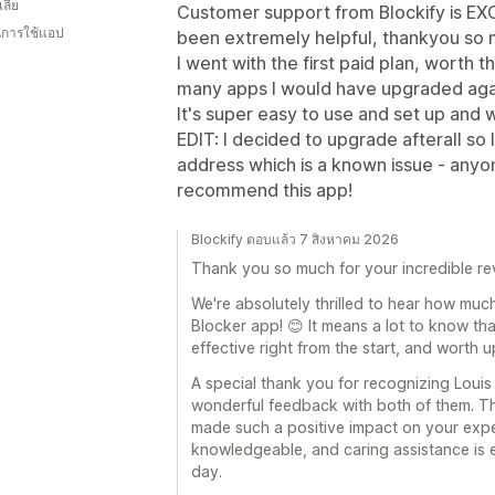
ลีย
Customer support from Blockify is E
ในการใช้แอป
been extremely helpful, thankyou so 
I went with the first paid plan, worth t
many apps I would have upgraded aga
It's super easy to use and set up and 
EDIT: I decided to upgrade afterall so 
address which is a known issue - anyon
recommend this app!
Blockify ตอบแล้ว 7 สิงหาคม 2026
Thank you so much for your incredible re
We're absolutely thrilled to hear how much
Blocker app! 😊 It means a lot to know th
effective right from the start, and worth 
A special thank you for recognizing Louis 
wonderful feedback with both of them. Th
made such a positive impact on your expe
knowledgeable, and caring assistance is e
day.