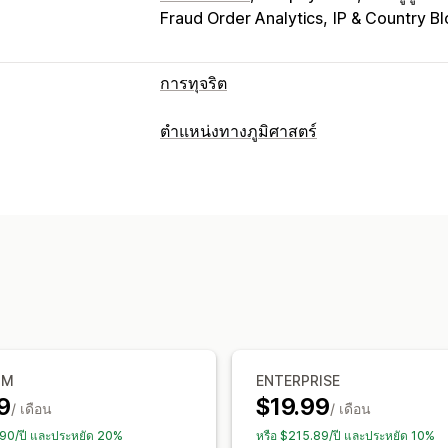
Fraud Order Analytics
IP & Country B
การทุจริต
ประเภทการทุจริต
ตำแหน่งทางภูมิศาสตร์
บอท
การเรียกคืนยอดเงิน
บัญชีปลอม
การบล็อก
เครื่องมือป้องกัน
ประเทศ
รัฐ
เมือง
บอท
ที่อยู่ IP
VPNs
รายการที่บล็อก
การเปลี่ยนเส้นทาง Geol
การเปลี่ยนเส้นทาง
การบล็อกสแปม
การตรวจจับบอท
ตัวกร
ที่อยู่ IP
ประเทศ
เปลี่ยนเส้นทางอัตโนมัติ
การแจ้งเตือนและการวิเคราะห์
การติดตาม
การแจ้งเตือนการทุจริต
การวิเคราะห์ผู้เย
การตั้งค่าการแปล
ตัวเลือกประเทศ
UM
ENTERPRISE
9
$19.99
/ เดือน
/ เดือน
.90/ปี และประหยัด 20%
หรือ $215.89/ปี และประหยัด 10%