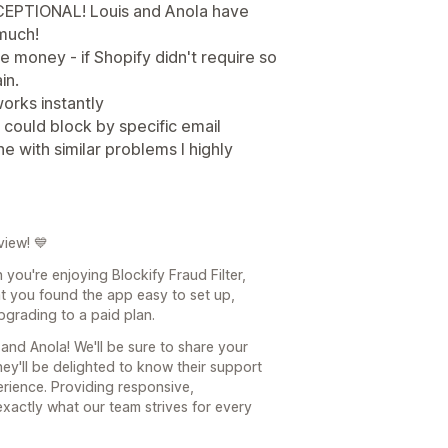
XCEPTIONAL! Louis and Anola have
much!
he money - if Shopify didn't require so
in.
works instantly
I could block by specific email
e with similar problems I highly
view! 💙
 you're enjoying Blockify Fraud Filter,
at you found the app easy to set up,
upgrading to a paid plan.
and Anola! We'll be sure to share your
ey'll be delighted to know their support
rience. Providing responsive,
xactly what our team strives for every