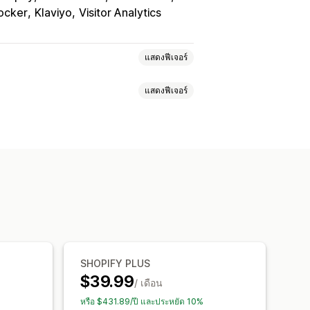
locker
Klaviyo
Visitor Analytics
แสดงฟีเจอร์
แสดงฟีเจอร์
พร็อกซี
ไวต์ลิสต์
ocation
การป้องกันเนื้อหา
องการทุจริต
การเปลี่ยนเส้นทางด้วยตนเอง
ี่ยมชม
รายงานความเสี่ยง
SHOPIFY PLUS
$39.99
/ เดือน
หรือ $431.89/ปี และประหยัด 10%