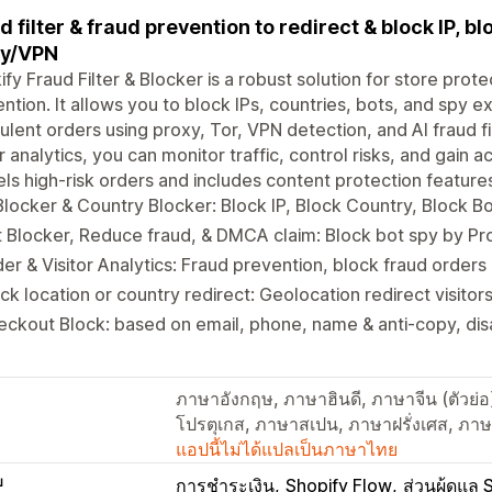
d filter & fraud prevention to redirect & block IP, b
xy/VPN
ify Fraud Filter & Blocker is a robust solution for store prote
ntion. It allows you to block IPs, countries, bots, and spy e
ulent orders using proxy, Tor, VPN detection, and AI fraud fi
or analytics, you can monitor traffic, control risks, and gain a
ls high-risk orders and includes content protection feature
Blocker & Country Blocker: Block IP, Block Country, Block B
 Blocker, Reduce fraud, & DMCA claim: Block bot spy by P
er & Visitor Analytics: Fraud prevention, block fraud orders 
ck location or country redirect: Geolocation redirect visitor
ckout Block: based on email, phone, name & anti-copy, disa
ภาษาอังกฤษ, ภาษาฮินดี, ภาษาจีน (ตัวย่
โปรตุเกส, ภาษาสเปน, ภาษาฝรั่งเศส, ภาษ
แอปนี้ไม่ได้แปลเป็นภาษาไทย
บ
การชำระเงิน
Shopify Flow
ส่วนผู้ดูแล