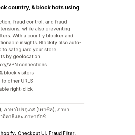
lock country, & block bots using
ction, fraud control, and fraud
xtensions, while also preventing
lters. With a country blocker and
ctionable insights. Blockify also auto-
s to safeguard your store.
ots by geolocation
roxy/VPN connections
& block visitors
s to other URLS
ble right-click
อ), ภาษาโปรตุเกส (บราซิล), ภาษา
าอิตาลีและ ภาษาดัตช์
 Shopify
Checkout UI
Fraud Filter