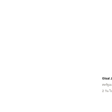
Gīsal 
สหรัฐอเ
2 วัน 