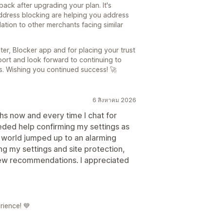
ack after upgrading your plan. It's
 address blocking are helping you address
tion to other merchants facing similar
ter, Blocker app and for placing your trust
port and look forward to continuing to
s. Wishing you continued success! 🚀
6 สิงหาคม 2026
hs now and every time I chat for
needed help confirming my settings as
e world jumped up to an alarming
ng my settings and site protection,
ew recommendations. I appreciated
rience! 💙