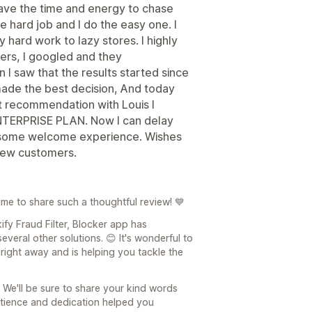
have the time and energy to chase
e hard job and I do the easy one. I
 hard work to lazy stores. I highly
ers, I googled and they
 saw that the results started since
 made the best decision, And today
ast recommendation with Louis I
ENTERPRISE PLAN. Now I can delay
esome welcome experience. Wishes
 new customers.
e to share such a thoughtful review! 💙
kify Fraud Filter, Blocker app has
veral other solutions. 😊 It's wonderful to
right away and is helping you tackle the
 We'll be sure to share your kind words
patience and dedication helped you