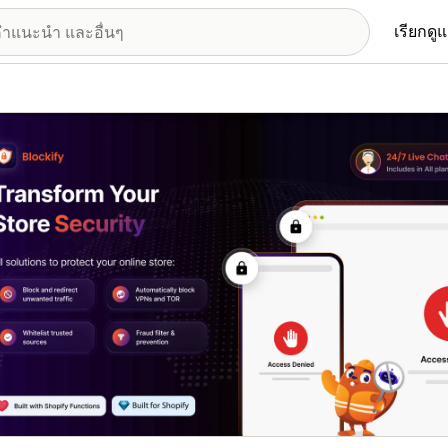
เรียกดู
อรีรูปภาพที่แสดง