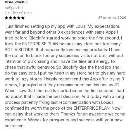
Gīsal Jewels
สหรัฐอเมริกา
2 วัน ในการใช้แอป
27 กรกฎาคม 2026
I just finished setting up my app with Louis. My expectations
went far and beyond other 3 experiences with same Apps I
tried before. Blockify started working since the first second. I
took the ENTERPRISE PLAN because my store has too many
BOT VISITORS, that apparently loveeee my products. I have
the option to block too any suspicious visits not bots without
intention of purchasing and I have the time and energy to
chase that awful behavior. So Blockify due the hard job and I
do the easy one. I put my heart in my store not to give my hard
work to lazy stores. I highly recommend this App after trying 3
others, I googled and they recommended me this one as #1.
When I saw that the results started since the first second I had
no doubt that I made the best decision, And today with a long
process patiently fixing last recommendation with Louis I
confirmed its worth the price of the ENTERPRISE PLAN. Now I
can delay that work to them. Thanks for an awesome welcome
experience. Wishes for prosperity and success with your new
customers.