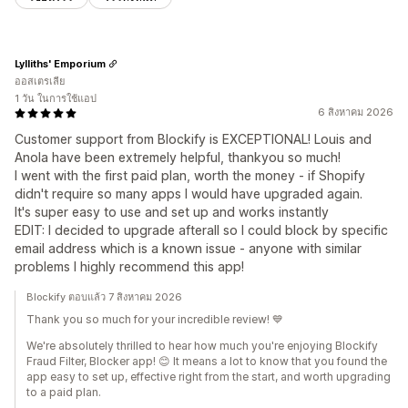
Lylliths' Emporium
ออสเตรเลีย
1 วัน ในการใช้แอป
6 สิงหาคม 2026
Customer support from Blockify is EXCEPTIONAL! Louis and
Anola have been extremely helpful, thankyou so much!
I went with the first paid plan, worth the money - if Shopify
didn't require so many apps I would have upgraded again.
It's super easy to use and set up and works instantly
EDIT: I decided to upgrade afterall so I could block by specific
email address which is a known issue - anyone with similar
problems I highly recommend this app!
Blockify ตอบแล้ว 7 สิงหาคม 2026
Thank you so much for your incredible review! 💙
We're absolutely thrilled to hear how much you're enjoying Blockify
Fraud Filter, Blocker app! 😊 It means a lot to know that you found the
app easy to set up, effective right from the start, and worth upgrading
to a paid plan.