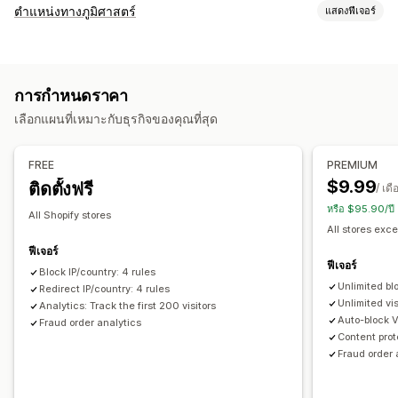
ประเภทการทุจริต
ตำแหน่งทางภูมิศาสตร์
แสดงฟีเจอร์
บอท
การเรียกคืนยอดเงิน
บัญชีปลอม
การบล็อก
เครื่องมือป้องกัน
ประเทศ
รัฐ
เมือง
บอท
ที่อยู่ IP
VPNs
พร็อกซี
ไวต์ลิสต์
รายการที่บล็อก
การเปลี่ยนเส้นทาง Geolocation
การกำหนดราคา
การเปลี่ยนเส้นทาง
การป้องกันเนื้อหา
การบล็อกสแปม
การตรวจจับบอท
เลือกแผนที่เหมาะกับธุรกิจของคุณที่สุด
ที่อยู่ IP
ประเทศ
เปลี่ยนเส้นทางอัตโนมัติ
ตัวกรองการทุจริต
การเปลี่ยนเส้นทางด้วยตนเอง
การติดตาม
FREE
PREMIUM
การแจ้งเตือนและการวิเคราะห์
$9.99
ติดตั้งฟรี
การตั้งค่าการแปล
/ เดื
การแจ้งเตือนการทุจริต
การวิเคราะห์ผู้เยี่ยมชม
รายงานความเสี่ยง
หรือ $95.90/ป
ตัวเลือกประเทศ
All Shopify stores
All stores exce
ฟีเจอร์
ฟีเจอร์
Block IP/country: 4 rules
Unlimited bl
Redirect IP/country: 4 rules
Unlimited vis
Analytics: Track the first 200 visitors
Auto-block 
Fraud order analytics
Content prot
Fraud order 