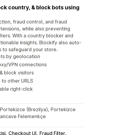
lock country, & block bots using
ction, fraud control, and fraud
xtensions, while also preventing
lters. With a country blocker and
ctionable insights. Blockify also auto-
s to safeguard your store.
ots by geolocation
roxy/VPN connections
& block visitors
s to other URLS
ble right-click
e, Portekizce (Brezilya), Portekizce
alyancave Felemenkçe
isi
Checkout UI
Fraud Filter