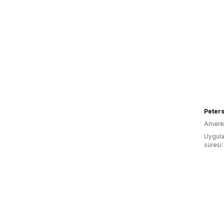
Peter
Amerika
Uygula
süresi