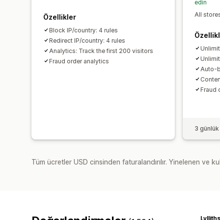
edin
All store
Özellikler
Block IP/country: 4 rules
Özellik
Redirect IP/country: 4 rules
Unlimit
Analytics: Track the first 200 visitors
Unlimit
Fraud order analytics
Auto-b
Conten
Fraud 
3 günlük
Tüm ücretler USD cinsinden faturalandırılır. Yinelenen ve kul
Lyllit