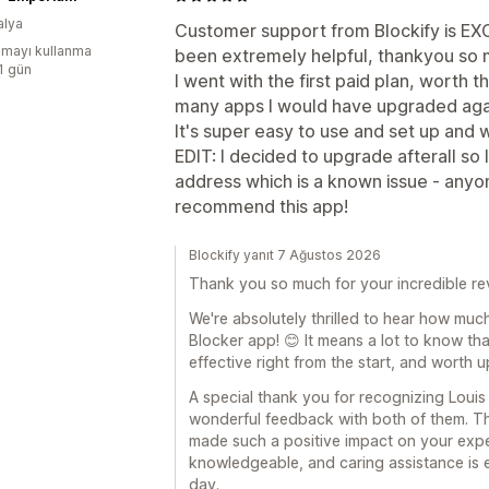
alya
Customer support from Blockify is E
mayı kullanma
been extremely helpful, thankyou so 
:1 gün
I went with the first paid plan, worth t
many apps I would have upgraded aga
It's super easy to use and set up and 
EDIT: I decided to upgrade afterall so 
address which is a known issue - anyon
recommend this app!
Blockify yanıt 7 Ağustos 2026
Thank you so much for your incredible re
We're absolutely thrilled to hear how much
Blocker app! 😊 It means a lot to know th
effective right from the start, and worth 
A special thank you for recognizing Louis 
wonderful feedback with both of them. Th
made such a positive impact on your expe
knowledgeable, and caring assistance is e
day.