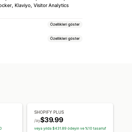
locker
Klaviyo
Visitor Analytics
Özellikleri göster
Özellikleri göster
 adresleri
VPNs
Proxy’ler
nlendirmeleri
İçerik koruma
arlık filtreleri
e
Manuel yönlendirme
İzleme
zleri
Risk raporları
SHOPIFY PLUS
$39.99
/ay
0
veya yılda $431.89 ödeyin ve %10 tasarruf