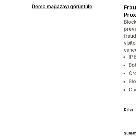
Demo mağazayı görüntüle
Frau
Pro
Block
preve
fraud
visit
cance
IP 
Bot
Ord
Blo
Che
Diller
Şunlarl