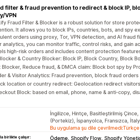
d filter & fraud prevention to redirect & block IP, b
xy/VPN
ify Fraud Filter & Blocker is a robust solution for store prote
ntion. It allows you to block IPs, countries, bots, and spy e
ulent orders using proxy, Tor, VPN detection, and AI fraud fi
or analytics, you can monitor traffic, control risks, and gain a
ls high-risk orders and includes content protection feature
Blocker & Country Blocker: Block IP, Block Country, Block B
 Blocker, Reduce fraud, & DMCA claim: Block bot spy by P
er & Visitor Analytics: Fraud prevention, block fraud orders 
ck location or country redirect: Geolocation redirect visitor
ckout Block: based on email, phone, name & anti-copy, disa
İngilizce, Hintçe, Basitleştirilmiş Çinc
(Portekiz), İspanyolca, Fransızca, İt
Bu uygulama şu dile çevrilmedi:Türkçe
a birlikte çalışır:
Ödeme
Shopify Flow
Shopify Yönetic