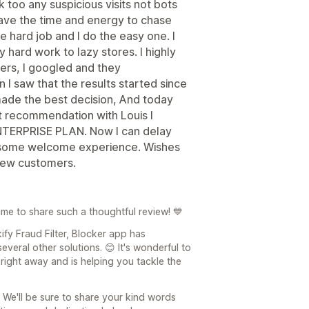
 too any suspicious visits not bots
have the time and energy to chase
e hard job and I do the easy one. I
 hard work to lazy stores. I highly
ers, I googled and they
 saw that the results started since
 made the best decision, And today
ast recommendation with Louis I
ENTERPRISE PLAN. Now I can delay
esome welcome experience. Wishes
 new customers.
e to share such a thoughtful review! 💙
kify Fraud Filter, Blocker app has
veral other solutions. 😊 It's wonderful to
right away and is helping you tackle the
 We'll be sure to share your kind words