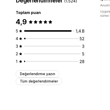
Değerlendirmeler
(1.524)
Avustr
Uygula
Toplam puan
süresi
4,9
5
1,4 B
4
52
3
3
2
5
1
28
Değerlendirme yazın
Tüm değerlendirmeler