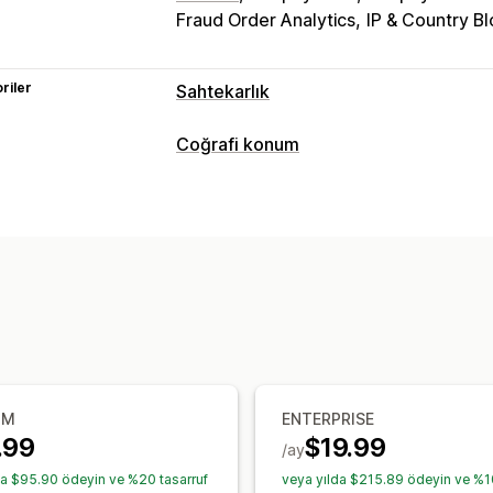
Fraud Order Analytics
IP & Country B
riler
Sahtekarlık
Sahtekarlık türleri
Coğrafi konum
Botlar
Ters ibrazlar
Sahte hesaplar
Engelleme
Önlem araçları
Ülkeler
Eyaletler
Şehirler
Botlar
IP
Engelleme listeleri
Coğrafi konum yö
Beyaz liste
Spam engelleme
Bot algılama
Sahtek
Yönlendirmeler
Uyarılar ve analizler
IP adresi
Ülke
Otomatik yönlendirm
Sahtekarlık bildirimleri
Ziyaretçi anali
Yerelleştirme ayarları
Ülke seçici
UM
ENTERPRISE
.99
$19.99
/ay
da $95.90 ödeyin ve %20 tasarruf
veya yılda $215.89 ödeyin ve %1