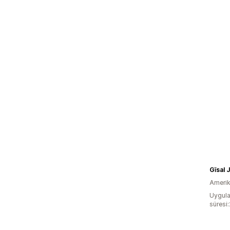
Gīsal 
Amerika
Uygula
süresi