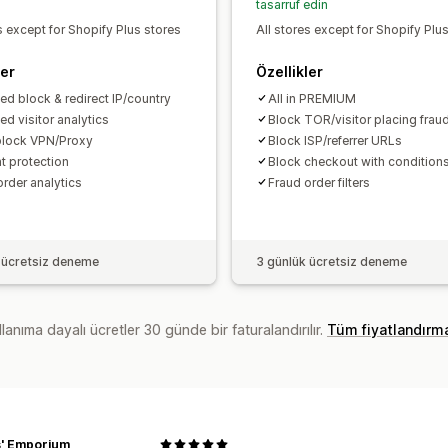
tasarruf edin
s except for Shopify Plus stores
All stores except for Shopify Plu
ler
Özellikler
ed block & redirect IP/country
All in PREMIUM
ed visitor analytics
Block TOR/visitor placing frau
lock VPN/Proxy
Block ISP/referrer URLs
t protection
Block checkout with condition
order analytics
Fraud order filters
 ücretsiz deneme
3 günlük ücretsiz deneme
lanıma dayalı ücretler 30 günde bir faturalandırılır.
Tüm fiyatlandırm
hs' Emporium