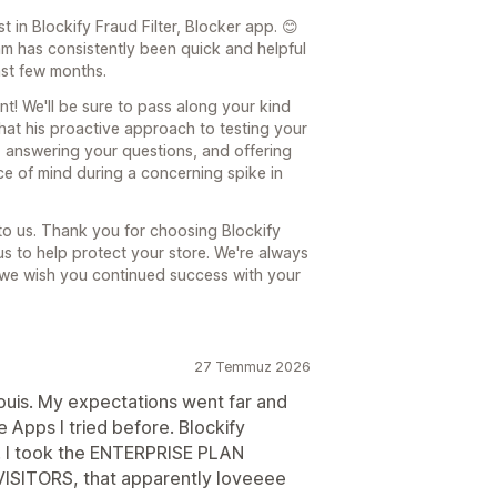
st in Blockify Fraud Filter, Blocker app. 😊
eam has consistently been quick and helpful
st few months.
nt! We'll be sure to pass along your kind
that his proactive approach to testing your
n, answering your questions, and offering
 of mind during a concerning spike in
o us. Thank you for choosing Blockify
 us to help protect your store. We're always
we wish you continued success with your
27 Temmuz 2026
 Louis. My expectations went far and
Apps I tried before. Blockify
d. I took the ENTERPRISE PLAN
ISITORS, that apparently loveeee