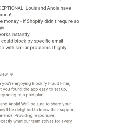
XCEPTIONAL! Louis and Anola have
much!
he money - if Shopify didn't require so
in.
works instantly
I could block by specific email
e with similar problems I highly
view! 💙
 you're enjoying Blockify Fraud Filter,
at you found the app easy to set up,
upgrading to a paid plan.
and Anola! We'll be sure to share your
ey'll be delighted to know their support
rience. Providing responsive,
xactly what our team strives for every