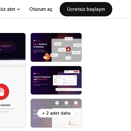
öz atın
Oturum aç
Ücretsiz başlayın
+ 2 adet daha