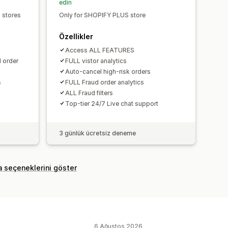
edin
s stores
Only for SHOPIFY PLUS store
Özellikler
Access ALL FEATURES
d order
FULL vistor analytics
Auto-cancel high-risk orders
s
FULL Fraud order analytics
ALL Fraud filters
Top-tier 24/7 Live chat support
3 günlük ücretsiz deneme
a seçeneklerini göster
6 Ağustos 2026