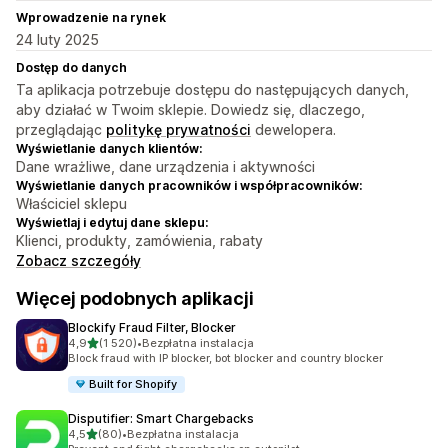
Wprowadzenie na rynek
24 luty 2025
Dostęp do danych
Ta aplikacja potrzebuje dostępu do następujących danych,
aby działać w Twoim sklepie. Dowiedz się, dlaczego,
przeglądając
politykę prywatności
dewelopera.
Wyświetlanie danych klientów:
Dane wrażliwe, dane urządzenia i aktywności
Wyświetlanie danych pracowników i współpracowników:
Właściciel sklepu
Wyświetlaj i edytuj dane sklepu:
Klienci, produkty, zamówienia, rabaty
Zobacz szczegóły
Więcej podobnych aplikacji
Blockify Fraud Filter, Blocker
na 5 gwiazdek
4,9
(1 520)
•
Bezpłatna instalacja
Łączna liczba recenzji: 1520
Block fraud with IP blocker, bot blocker and country blocker
Built for Shopify
Disputifier: Smart Chargebacks
na 5 gwiazdek
4,5
(80)
•
Bezpłatna instalacja
Łączna liczba recenzji: 80