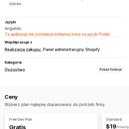
stores.
Języki
Angielski
Ta aplikacja nie została przetłumaczona na język Polski
Współpracuje z
Realizacja zakupu
Panel administracyjny Shopify
Kategorie
Oszustwo
Pokaż funkcje
Typy oszustw
Boty
Obciążenia zwrotne
Fałszywe konta
Płatności
Ceny
Nadużycia związane z kartami prezentowymi
Dostawa
Wybierz plan najlepiej dopasowany do potrzeb firmy.
Narzędzia do zapobiegania
Sprawdzanie zamówień
Wstrzymanie zamówień
Free Dev Plan
Standard
Automatyczne anulowanie
Listy zablokowanych
$19
Gratis
/miesią