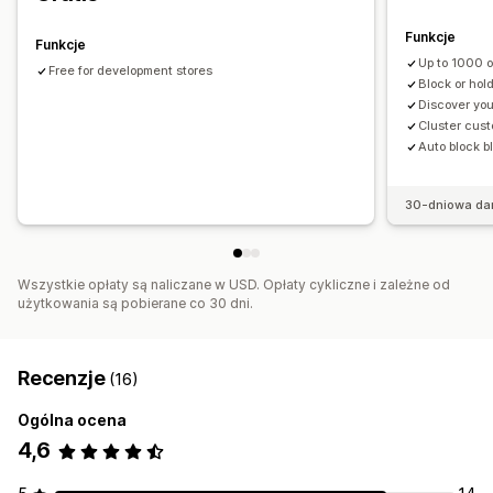
Blokowanie spamu
Wykrywanie botów
Filtry oszustw
Funkcje
Funkcje
Alerty i analizy
Up to 1000 
Free for development stores
Alerty o wysokim ryzyku
Alerty o obciążeniu zwrotnym
Block or hol
Podejrzana aktywność
Powiadomienia dotyczące oszustw
Discover yo
Cluster cust
Analizy dotyczące obciążenia zwrotnego
Auto block b
Analizy dotyczące wizyt
Raporty na temat ryzyka
30-dniowa da
Wszystkie opłaty są naliczane w USD. Opłaty cykliczne i zależne od
użytkowania są pobierane co 30 dni.
Recenzje
(16)
Ogólna ocena
4,6