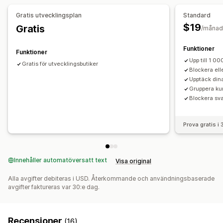
Ordervalidering
Order i vänteläge
Automatisk annullering
Gratis utvecklingsplan
Standard
Blockeringslista
Skräppostblockering
Botidentifiering
$19
Gratis
/månad
Bedrägerifilter
Funktioner
Funktioner
Aviseringar och analyser
Upp till 1 0
Gratis för utvecklingsbutiker
Högriskaviseringar
Chargeback-aviseringar
Blockera ell
Misstänkt aktivitet
Bedrägeriaviseringar
Upptäck din
Gruppera ku
Chargeback-analyser
Analys av besökare
Riskrapporter
Blockera sva
Prova gratis i
Innehåller automatöversatt text
Visa original
Alla avgifter debiteras i USD. Återkommande och användningsbaserade
avgifter faktureras var 30:e dag.
Recensioner
(16)