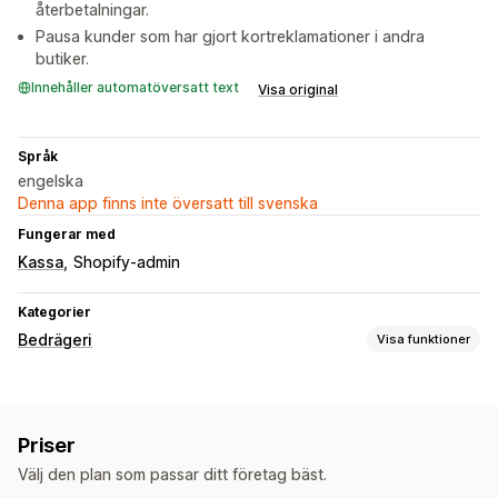
återbetalningar.
Pausa kunder som har gjort kortreklamationer i andra
butiker.
Innehåller automatöversatt text
Visa original
Språk
engelska
Denna app finns inte översatt till svenska
Fungerar med
Kassa
Shopify-admin
Kategorier
Bedrägeri
Visa funktioner
Bedrägerityper
botar
Chargebacks
Falska konton
Betalningar
Priser
Presentkortsmissbruk
Leverans
Välj den plan som passar ditt företag bäst.
Förebyggande verktyg