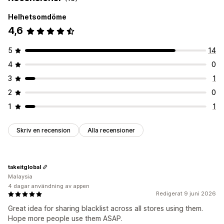
Helhetsomdöme
4,6
5
14
4
0
3
1
2
0
1
1
Skriv en recension
Alla recensioner
takeitglobal
Malaysia
4 dagar användning av appen
Redigerat 9 juni 2026
Great idea for sharing blacklist across all stores using them.
Hope more people use them ASAP.