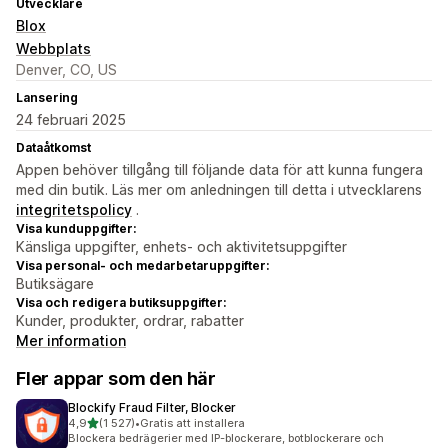
Utvecklare
Blox
Webbplats
Denver, CO, US
Lansering
24 februari 2025
Dataåtkomst
Appen behöver tillgång till följande data för att kunna fungera
med din butik. Läs mer om anledningen till detta i utvecklarens
integritetspolicy
.
Visa kunduppgifter:
Känsliga uppgifter, enhets- och aktivitetsuppgifter
Visa personal- och medarbetaruppgifter:
Butiksägare
Visa och redigera butiksuppgifter:
Kunder, produkter, ordrar, rabatter
Mer information
Fler appar som den här
Blockify Fraud Filter, Blocker
av 5 stjärnor
4,9
(1 527)
•
Gratis att installera
1527 recensioner totalt
Blockera bedrägerier med IP-blockerare, botblockerare och