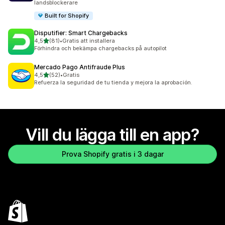
landsblockerare
Built for Shopify
Disputifier: Smart Chargebacks
av 5 stjärnor
4,5
(81)
•
Gratis att installera
81 recensioner totalt
Förhindra och bekämpa chargebacks på autopilot
Mercado Pago Antifraude Plus
av 5 stjärnor
4,5
(52)
•
Gratis
52 recensioner totalt
Refuerza la seguridad de tu tienda y mejora la aprobación.
Vill du lägga till en app?
Prova Shopify gratis i 3 dagar