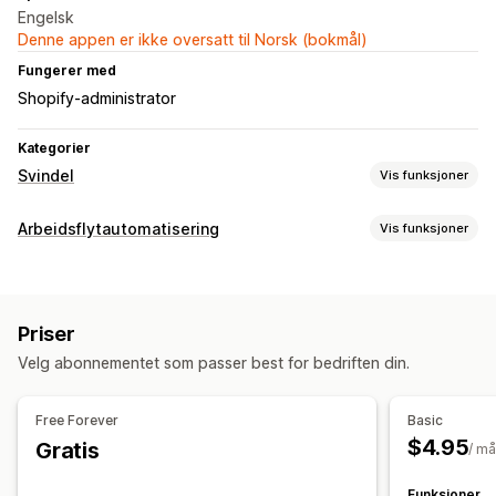
Engelsk
Denne appen er ikke oversatt til Norsk (bokmål)
Fungerer med
Shopify-administrator
Kategorier
Svindel
Vis funksjoner
Svindeltyper
Arbeidsflytautomatisering
Vis funksjoner
Tilbakebetalinger
Betalinger
Automasjonsoppgaver
Verktøy for forhindring
Svindelregistrering
Automatisk kansellering
Tilpassede regler
Priser
Tilpasning
Blokkeringslister
Svindelfiltre
Automatiserte arbeidsflyter
Velg abonnementet som passer best for bedriften din.
Tilpassede arbeidsflyter
Varslinger og analyse
Free Forever
Basic
Høyrisikovarsler
Svindelvarsler
$4.95
Gratis
/ m
Funksjoner