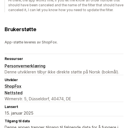
Hi there, the app works fine, if you let me know an order number that
should have been canceled and the name of the filter that should have
canceled it, I can let you know how you need to update the filter.
Brukerstøtte
App-støtte leveres av ShopFox.
Ressurser
Personvernerklæring
Denne utvikleren tilbyr ikke direkte støtte på Norsk (bokmål).
Utvikler
ShopFox
Nettsted
Wirmerstr. 5, Düsseldorf, 40474, DE
Lansert
15. januar 2025
Tilgang til data
Denne appen trenger tilgang til følgende data for å fungere i