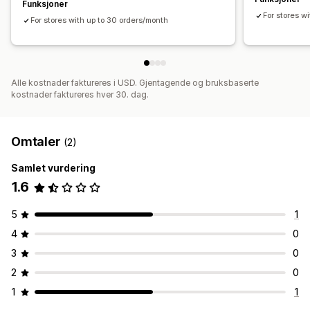
Funksjoner
For stores w
For stores with up to 30 orders/month
Alle kostnader faktureres i USD. Gjentagende og bruksbaserte
kostnader faktureres hver 30. dag.
Omtaler
(2)
Samlet vurdering
1.6
5
1
4
0
3
0
2
0
1
1