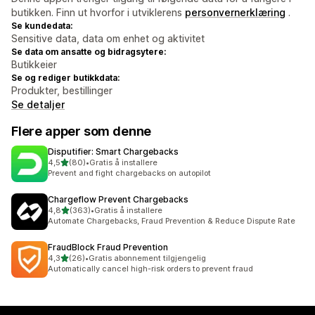
butikken. Finn ut hvorfor i utviklerens
personvernerklæring
.
Se kundedata:
Sensitive data, data om enhet og aktivitet
Se data om ansatte og bidragsytere:
Butikkeier
Se og rediger butikkdata:
Produkter, bestillinger
Se detaljer
Flere apper som denne
Disputifier: Smart Chargebacks
av 5 stjerner
4,5
(80)
•
Gratis å installere
Totalt 80 omtaler
Prevent and fight chargebacks on autopilot
Chargeflow Prevent Chargebacks
av 5 stjerner
4,8
(363)
•
Gratis å installere
Totalt 363 omtaler
Automate Chargebacks, Fraud Prevention & Reduce Dispute Rate
FraudBlock Fraud Prevention
av 5 stjerner
4,3
(26)
•
Gratis abonnement tilgjengelig
Totalt 26 omtaler
Automatically cancel high-risk orders to prevent fraud