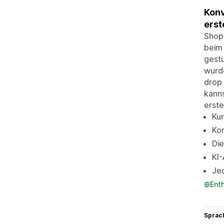
Konv
erst
Shopi
beim 
gest
wurd
drop 
kanns
erste
Ku
Kom
Die
KI-
Jed
Ent
Sprac