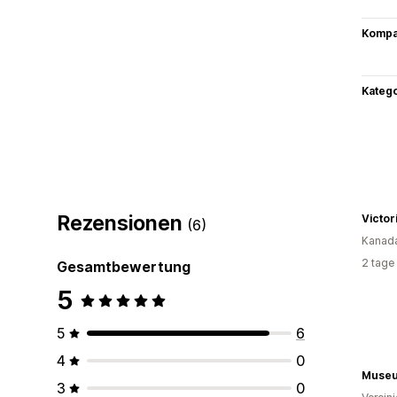
Kompat
Kateg
Rezensionen
Victor
(6)
Kanad
2 tage
Gesamtbewertung
5
5
6
4
0
Museu
3
0