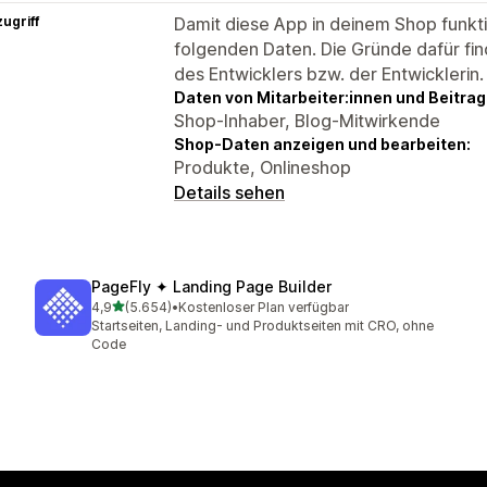
ugriff
Damit diese App in deinem Shop funktio
folgenden Daten. Die Gründe dafür fin
des Entwicklers bzw. der Entwicklerin.
Daten von Mitarbeiter:innen und Beitra
Shop-Inhaber, Blog-Mitwirkende
Shop-Daten anzeigen und bearbeiten:
Produkte, Onlineshop
Details sehen
PageFly ✦ Landing Page Builder
von 5 Sternen
4,9
(5.654)
•
Kostenloser Plan verfügbar
5654 Rezensionen insgesamt
Startseiten, Landing- und Produktseiten mit CRO, ohne
Code