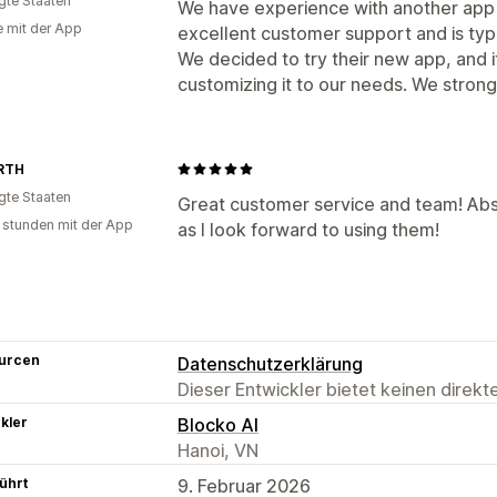
igte Staaten
We have experience with another app 
e mit der App
excellent customer support and is typic
We decided to try their new app, and i
customizing it to our needs. We stro
RTH
igte Staaten
Great customer service and team! Abso
 stunden mit der App
as I look forward to using them!
urcen
Datenschutzerklärung
Dieser Entwickler bietet keinen direk
kler
Blocko AI
Hanoi, VN
ührt
9. Februar 2026