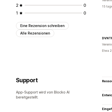
Verein
2
0
15 tag
1
0
Eine Rezension schreiben
Alle Rezensionen
DVNT
Verein
Etwa 2
Support
Resso
App-Support wird von Blocko AI
Entwic
bereitgestellt.
Eingef