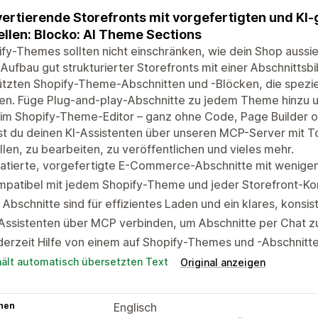
ertierende Storefronts mit vorgefertigten und KI
ellen: Blocko: AI Theme Sections
fy-Themes sollten nicht einschränken, wie dein Shop aussieht
Aufbau gut strukturierter Storefronts mit einer Abschnittsbi
ützten Shopify-Theme-Abschnitten und -Blöcken, die spezi
en. Füge Plug-and-play-Abschnitte zu jedem Theme hinzu u
im Shopify-Theme-Editor – ganz ohne Code, Page Builder o
t du deinen KI-Assistenten über unseren MCP-Server mit T
llen, zu bearbeiten, zu veröffentlichen und vieles mehr.
ratierte, vorgefertigte E-Commerce-Abschnitte mit wenige
patibel mit jedem Shopify-Theme und jeder Storefront-Kon
 Abschnitte sind für effizientes Laden und ein klares, konsi
Assistenten über MCP verbinden, um Abschnitte per Chat zu
erzeit Hilfe von einem auf Shopify-Themes und -Abschnitte
hält automatisch übersetzten Text
Original anzeigen
hen
Englisch