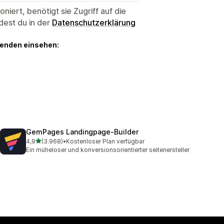
niert, benötigt sie Zugriff auf die
dest du in der
Datenschutzerklärung
genden einsehen:
GemPages Landingpage‑Builder
von 5 Sternen
4,9
(3.968)
•
Kostenloser Plan verfügbar
3968 Rezensionen insgesamt
Ein müheloser und konversionsorientierter seitenersteller