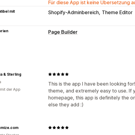
Für diese App ist keine Übersetzung 
ibel mit
Shopify-Adminbereich
Theme Editor
orien
Page Builder
Seitentypen
Landing Pages
Startseiten
Produkts
Kontaktseiten
Fußzeilen
Theme-Absc
Seiten verwalten
ia & Sterling
a
Editor-Tool
Elemente
Vorlagen
Ent
This is the app I have been looking for
 mit der App
theme, and extremely easy to use. If y
Globale Abschnitte
Übersetzung
KI
homepage, this app is definitely the o
Responsivität für Mobilgeräte
Langs
else they add :)
mize.com