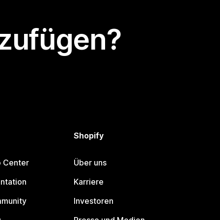
nzufügen?
Shopify
p Center
Über uns
ntation
Karriere
mmunity
Investoren