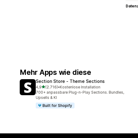
Datenz
Mehr Apps wie diese
Section Store ‑ Theme Sections
von 5 Sternen
4,9
(2.716)
•
Kostenlose Installation
2716 Rezensionen insgesamt
700+ anpassbare Plug-n-Play Sections. Bundles,
Upsells & KI
Built for Shopify