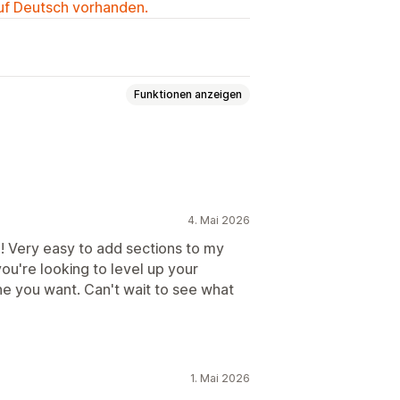
auf Deutsch vorhanden.
Funktionen anzeigen
eiten
Kollektionen
Blogs
FAQs
hnitte
Individuelle Seiten
4. Mai 2026
wurfsseiten
Seitenversionen
!! Very easy to add sections to my
ou're looking to level up your
-Generierung
SEO
ne you want. Can't wait to see what
ames Laden
1. Mai 2026