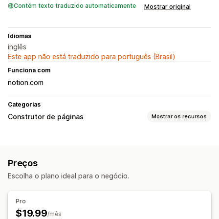
Contém texto traduzido automaticamente
Mostrar original
Idiomas
inglês
Este app não está traduzido para português (Brasil)
Funciona com
notion.com
Categorias
Construtor de páginas
Mostrar os recursos
Tipos de páginas
Páginas de destino
Páginas de futuros lançamentos
Preços
Blogs
Páginas de centrais de ajuda
Páginas de contato
Escolha o plano ideal para o negócio.
Páginas "Quem somos"
Páginas de informações jurídicas
Páginas personalizadas
Pro
Gerenciamento de páginas
$19.99
/mês