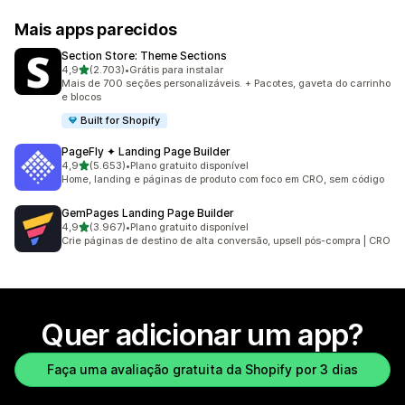
Mais apps parecidos
Section Store: Theme Sections
de 5 estrelas
4,9
(2.703)
•
Grátis para instalar
2703 avaliações ao todo
Mais de 700 seções personalizáveis. + Pacotes, gaveta do carrinho
e blocos
Built for Shopify
PageFly ✦ Landing Page Builder
de 5 estrelas
4,9
(5.653)
•
Plano gratuito disponível
5653 avaliações ao todo
Home, landing e páginas de produto com foco em CRO, sem código
GemPages Landing Page Builder
de 5 estrelas
4,9
(3.967)
•
Plano gratuito disponível
3967 avaliações ao todo
Crie páginas de destino de alta conversão, upsell pós-compra | CRO
Quer adicionar um app?
Faça uma avaliação gratuita da Shopify por 3 dias