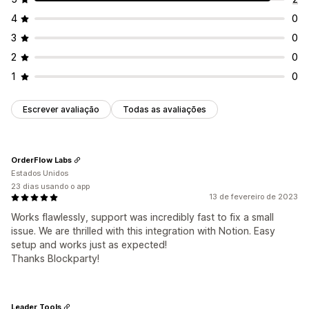
4
0
3
0
2
0
1
0
Escrever avaliação
Todas as avaliações
OrderFlow Labs
Estados Unidos
23 dias usando o app
13 de fevereiro de 2023
Works flawlessly, support was incredibly fast to fix a small
issue. We are thrilled with this integration with Notion. Easy
setup and works just as expected!
Thanks Blockparty!
Leader Tools