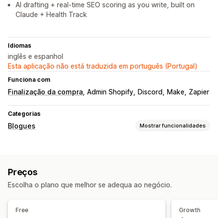
AI drafting + real-time SEO scoring as you write, built on
Claude + Health Track
Idiomas
inglês e espanhol
Esta aplicação não está traduzida em português (Portugal)
Funciona com
Finalização da compra
Admin Shopify
Discord
Make
Zapier
Categorias
Blogues
Mostrar funcionalidades
Criação de conteúdos
Editor de arrastar e largar
Modelos
Geração por IA
Preços
Tópicos recomendados
Biografia de autor
Escolha o plano que melhor se adequa ao negócio.
Importar e exportar
Criação em lote
Produtos incorporados
Ligações com opção de compra
Free
Growth
Imagens
Vídeos incorporados
Comentários
Índice