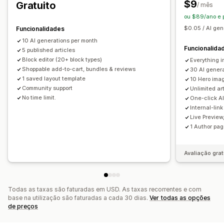
$9
Gratuito
/ mês
Agendamento automático
ou $89/ano e 
SEO
$0.05 / AI ge
Funcionalidades
Otimização de palavras-chave
Meta tags
10 AI generations per month
Funcionalida
Fragmentos ricos
5 published articles
Todas as etiquetas
Análise de SEO
Block editor (20+ block types)
Everything in
Etiquetas de artigos
Permalinks
Ligações internas
Shoppable add-to-cart, bundles & reviews
30 AI gener
Otimização de URL
Ferramenta de classificação
1 saved layout template
10 Hero ima
Community support
Unlimited ar
Análise de dados
No time limit.
One-click AI
Internal-link
Opções de apresentação
Live Preview
Esquemas
Barra de pesquisa
Publicações em destaque
1 Author pa
Publicações relacionadas
Publicações marcadas com pin
Filtros
Imagem corporativa personalizada
Avaliação grat
Código personalizado
Todas as taxas são faturadas em USD. As taxas recorrentes e com
base na utilização são faturadas a cada 30 dias.
Ver todas as opções
de preços