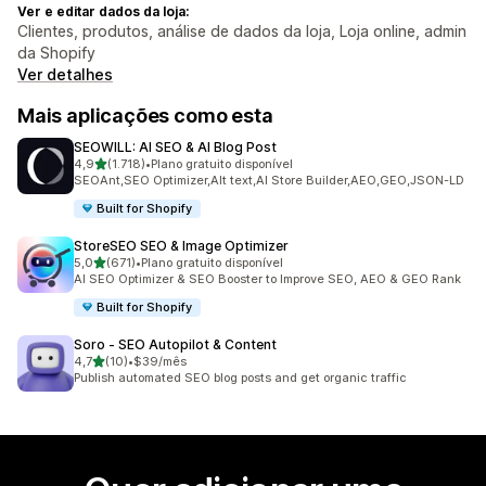
Ver e editar dados da loja:
Clientes, produtos, análise de dados da loja, Loja online, admin
da Shopify
Ver detalhes
Mais aplicações como esta
SEOWILL: AI SEO & AI Blog Post
de 5 estrelas
4,9
(1.718)
•
Plano gratuito disponível
1718 total de avaliações
SEOAnt,SEO Optimizer,Alt text,AI Store Builder,AEO,GEO,JSON-LD
Built for Shopify
StoreSEO SEO & Image Optimizer
de 5 estrelas
5,0
(671)
•
Plano gratuito disponível
671 total de avaliações
AI SEO Optimizer & SEO Booster to Improve SEO, AEO & GEO Rank
Built for Shopify
Soro ‑ SEO Autopilot & Content
de 5 estrelas
4,7
(10)
•
$39/mês
10 total de avaliações
Publish automated SEO blog posts and get organic traffic