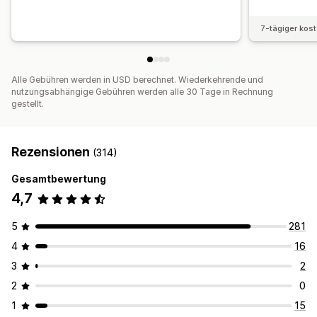
7-tägiger kos
Alle Gebühren werden in USD berechnet. Wiederkehrende und
nutzungsabhängige Gebühren werden alle 30 Tage in Rechnung
gestellt.
Rezensionen
(314)
Gesamtbewertung
4,7
5
281
4
16
3
2
2
0
1
15