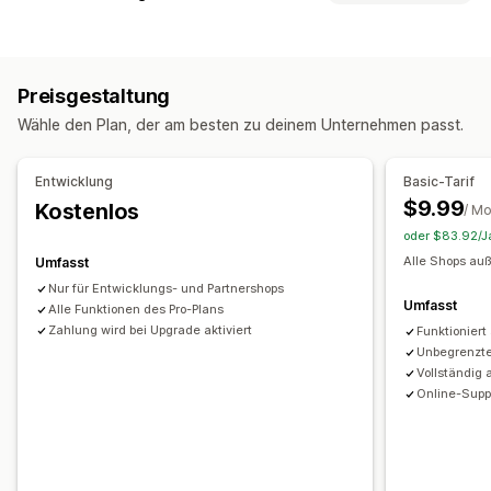
Bots
Rückbuchungen
Gefälschte Konten
Zahlungen
Blockierung
Phishing
Zustellung
Länder
Bots
IP-Adressen
VPNs
Vertretungen
Whitelist
Präventionstools
Preisgestaltung
Weiterleitungen
Benutzerdefinierte Regeln
Blockierlisten
Wähle den Plan, der am besten zu deinem Unternehmen passt.
Land
Automatische Weiterleitung
Manuelle Weiterleitung
Geolocation-Weiterleitungen
Inhaltsschutz
Tracking
Analysen
Blockieren von Spam
Bot-Erkennung
Entwicklung
Basic-Tarif
KI-gestützte Erkennung
Betrugsfilter
$9.99
Kostenlos
Lokalisierungseinstellungen
/ M
oder $83.92/Ja
Länderauswahl
Benachrichtigungen und Analysen
Alle Shops auß
Umfasst
Hochrisikobenachrichtigungen
Verdächtige Aktivitäten
Nur für Entwicklungs- und Partnershops
Besucheranalysen
App-Benachrichtigungen
Umfasst
Alle Funktionen des Pro-Plans
Zahlung wird bei Upgrade aktiviert
Funktioniert
Unbegrenzte
Vollständig
Online-Supp