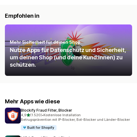
Empfohlen in
Mehr Sicherheit für deinen Shop
Nutze Apps für Datenschutz und Sicherheit,
um deinen Shop (und deine Kund:innen) zu
schützen.
Mehr Apps wie diese
Blockify Fraud Filter, Blocker
von 5 Sternen
4,9
(1.520)
•
Kostenlose Installation
1520 Rezensionen insgesamt
Betrugsprävention mit IP-Blocker, Bot-Blocker und Länder-Blocker
Built for Shopify