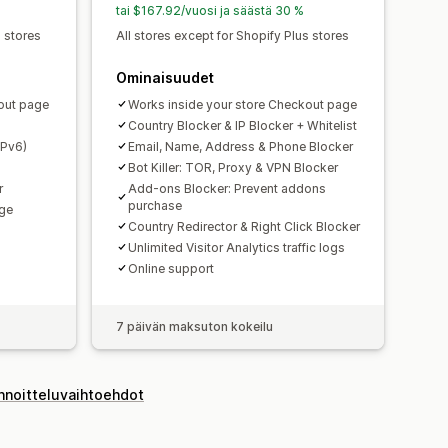
tai $167.92/vuosi ja säästä 30 %
s stores
All stores except for Shopify Plus stores
Ominaisuudet
out page
Works inside your store Checkout page
Country Blocker & IP Blocker + Whitelist
IPv6)
Email, Name, Address & Phone Blocker
Bot Killer: TOR, Proxy & VPN Blocker
r
Add-ons Blocker: Prevent addons
purchase
age
Country Redirector & Right Click Blocker
Unlimited Visitor Analytics traffic logs
Online support
7 päivän maksuton kokeilu
innoitteluvaihtoehdot