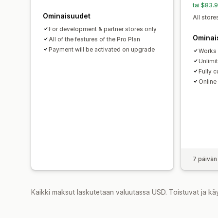
tai $83.
Ominaisuudet
All store
For development & partner stores only
Ominai
All of the features of the Pro Plan
Payment will be activated on upgrade
Works 
Unlimi
Fully 
Online
7 päivän
Kaikki maksut laskutetaan valuutassa USD. Toistuvat ja kä