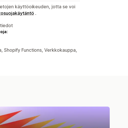
etojen käyttöoikeuden, jotta se voi
tosuojakäytäntö
.
atiedot
oja:
ka, Shopify Functions, Verkkokauppa,