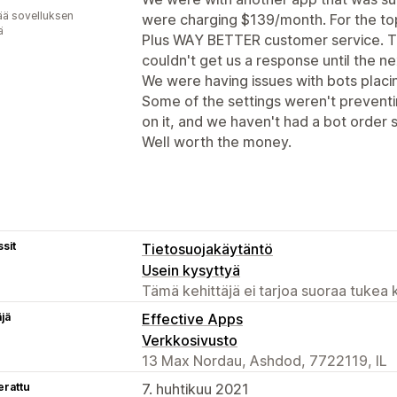
ää sovelluksen
were charging $139/month. For the top l
ä
Plus WAY BETTER customer service. T
couldn't get us a response until the ne
We were having issues with bots placi
Some of the settings weren't preventing
on it, and we haven't had a bot order s
Well worth the money.
sit
Tietosuojakäytäntö
Usein kysyttyä
Tämä kehittäjä ei tarjoa suoraa tukea k
äjä
Effective Apps
Verkkosivusto
13 Max Nordau, Ashdod, 7722119, IL
erattu
7. huhtikuu 2021