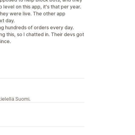
evel on this app, it's that per year.
hey were live. The other app
xt day.
ng hundreds of orders every day.
 this, so I chatted in. Their devs got
ince.
ielellä Suomi.