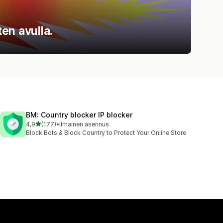
en avulla.
BM: Country blocker IP blocker
/ 5 tähteä
4,9
(177)
•
Ilmainen asennus
177 arvostelua yhteensä
Block Bots & Block Country to Protect Your Online Store