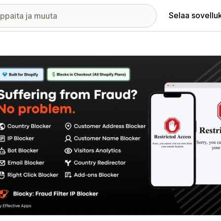
Selaa sovellu
elykuvagalleria