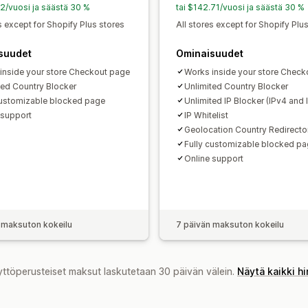
92/vuosi ja säästä 30 %
tai $142.71/vuosi ja säästä 30 %
s except for Shopify Plus stores
All stores except for Shopify Plu
suudet
Ominaisuudet
inside your store Checkout page
Works inside your store Check
ted Country Blocker
Unlimited Country Blocker
customizable blocked page
Unlimited IP Blocker (IPv4 and 
 support
IP Whitelist
Geolocation Country Redirecto
Fully customizable blocked p
Online support
 maksuton kokeilu
7 päivän maksuton kokeilu
yttöperusteiset maksut laskutetaan 30 päivän välein.
Näytä kaikki h