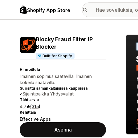
Shopify App Store
Esitt
Blocky Fraud Filter IP
Blocker
Built for Shopify
Hinnoittelu
Ilmainen sopimus saatavilla. Ilmainen
kokeilu saatavilla.
Suosittu samankaltaisissa kaupoissa
Sijaintipaikka Yhdysvallat
Tähtiarvio
4,7
(315)
Kehittäjä
Effective Apps
Asenna