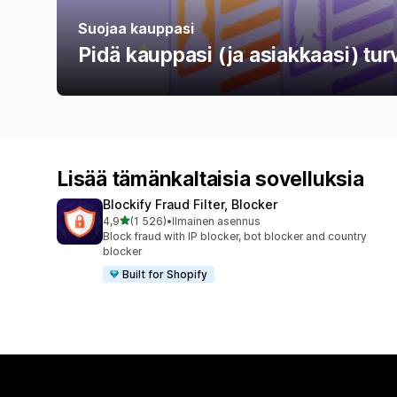
Suojaa kauppasi
Pidä kauppasi (ja asiakkaasi) tur
Lisää tämänkaltaisia sovelluksia
Blockify Fraud Filter, Blocker
/ 5 tähteä
4,9
(1 526)
•
Ilmainen asennus
1526 arvostelua yhteensä
Block fraud with IP blocker, bot blocker and country
blocker
Built for Shopify