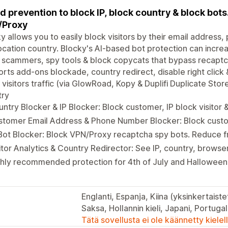
d prevention to block IP, block country & block bot
/Proxy
y allows you to easily block visitors by their email address
cation country. Blocky's AI-based bot protection can increas
 scammers, spy tools & block copycats that bypass recapt
rts add-ons blockade, country redirect, disable right click
 visitors traffic (via GlowRoad, Kopy & Duplifi Duplicate Stor
try
ntry Blocker & IP Blocker: Block customer, IP block visitor 
stomer Email Address & Phone Number Blocker: Block cust
Bot Blocker: Block VPN/Proxy recaptcha spy bots. Reduce 
itor Analytics & Country Redirector: See IP, country, browse
hly recommended protection for 4th of July and Halloween 
Englanti, Espanja, Kiina (yksinkertaiste
Saksa, Hollannin kieli, Japani, Portugali (
Tätä sovellusta ei ole käännetty kiele