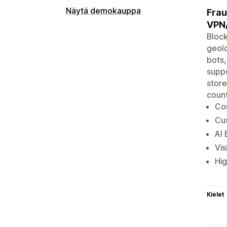
Näytä demokauppa
Frau
VPN
Block
geolo
bots,
suppo
store
coun
Cou
Cu
AI 
Vis
Hig
Kielet