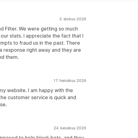
3. elokuu 2026
ud Filter. We were getting so much
 our stats. I appreciate the fact that I
mpts to fraud us in the past. There
 a response right away and they are
nd them.
17. heinäkuu 2026
my website. I am happy with the
the customer service is quick and
se.
24. kesäkuu 2026
pposed to help block bots, and they