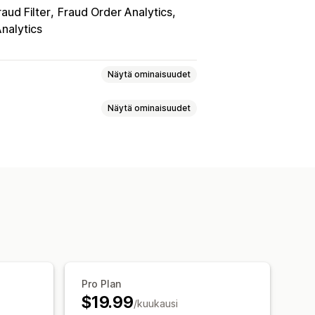
raud Filter
Fraud Order Analytics
Analytics
Näytä ominaisuudet
Näytä ominaisuudet
Maksut
Tietojen kalastelu
Toimitus
yspalvelimet
Valkoinen lista
opaikannus-uudelleenohjaukset
nen
Bottien tunnistus
Manuaalinen uudelleenohjaus
 toiminta
Vierailija-analytiikka
Pro Plan
$19.99
/kuukausi