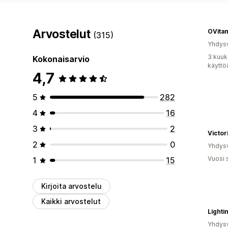
Arvostelut
OVita
(315)
Yhdysv
3 kuuk
Kokonaisarvio
käyttö
4,7
5
282
4
16
3
2
Victor
2
0
Yhdysv
Vuosi 
1
15
Kirjoita arvostelu
Kaikki arvostelut
Lighti
Yhdysv