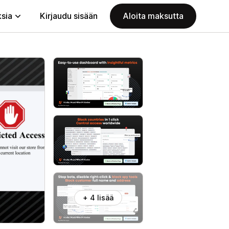
ksia
Kirjaudu sisään
Aloita maksutta
+ 4 lisää