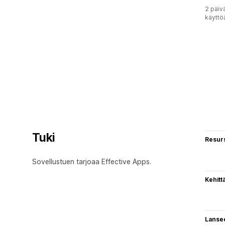
2 päiv
käyttö
Tuki
Resurs
Sovellustuen tarjoaa Effective Apps.
Kehitt
Lanse