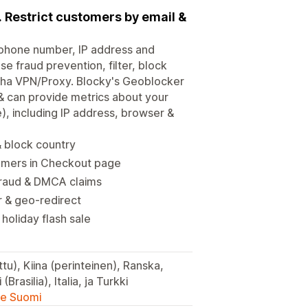
s. Restrict customers by email &
, phone number, IP address and
e fraud prevention, filter, block
cha VPN/Proxy. Blocky's Geoblocker
 & can provide metrics about your
e), including IP address, browser &
& block country
omers in Checkout page
fraud & DMCA claims
r & geo-redirect
holiday flash sale
ttu), Kiina (perinteinen), Ranska,
Brasilia), Italia, ja Turkki
lle Suomi