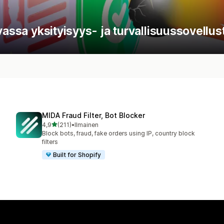
vassa yksityisyys- ja turvallisuussovellust
MIDA Fraud Filter, Bot Blocker
/ 5 tähteä
4,9
(211)
•
Ilmainen
211 arvostelua yhteensä
Block bots, fraud, fake orders using IP, country block
filters
Built for Shopify