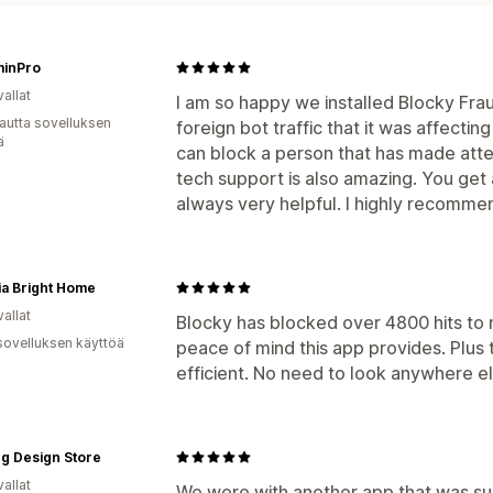
minPro
allat
I am so happy we installed Blocky Fra
autta sovelluksen
foreign bot traffic that it was affecting
ä
can block a person that has made atte
tech support is also amazing. You get
always very helpful. I highly recomme
ia Bright Home
allat
Blocky has blocked over 4800 hits to 
sovelluksen käyttöä
peace of mind this app provides. Plus 
efficient. No need to look anywhere el
ng Design Store
allat
We were with another app that was su