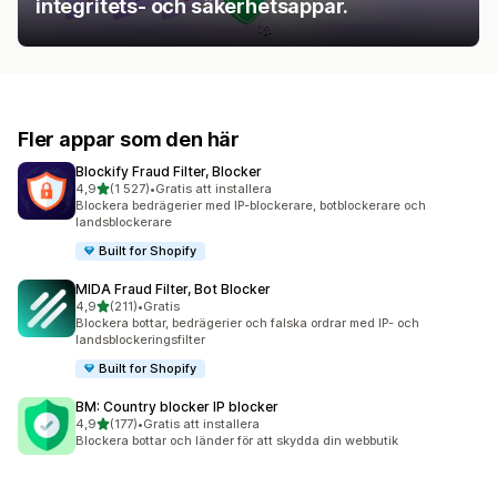
integritets- och säkerhetsappar.
Fler appar som den här
Blockify Fraud Filter, Blocker
av 5 stjärnor
4,9
(1 527)
•
Gratis att installera
1527 recensioner totalt
Blockera bedrägerier med IP-blockerare, botblockerare och
landsblockerare
Built for Shopify
MIDA Fraud Filter, Bot Blocker
av 5 stjärnor
4,9
(211)
•
Gratis
211 recensioner totalt
Blockera bottar, bedrägerier och falska ordrar med IP- och
landsblockeringsfilter
Built for Shopify
BM: Country blocker IP blocker
av 5 stjärnor
4,9
(177)
•
Gratis att installera
177 recensioner totalt
Blockera bottar och länder för att skydda din webbutik