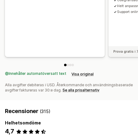
Obegränsad 
Helt anpass
Support onli
Prova gratis i
Innehåller automatöversatt text
Visa original
Alla avgifter debiteras i USD. Återkommande och användningsbaserade
avgifter faktureras var 30:e dag.
Se alla prisalternativ
Recensioner
(315)
Helhetsomdöme
4,7