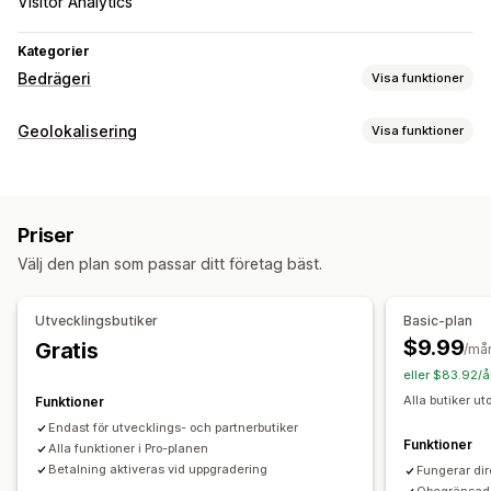
Visitor Analytics
Kategorier
Bedrägeri
Visa funktioner
Bedrägerityper
Geolokalisering
Visa funktioner
botar
Chargebacks
Falska konton
Betalningar
Nätfiske
Blockering
Leverans
Länder
botar
IP-adresser
VPN:er
Proxyservrar
Vitlistor
Förebyggande verktyg
Priser
Omdirigeringar
Anpassade regler
Blockeringslista
Välj den plan som passar ditt företag bäst.
Land
Automatisk omdirigering
Manuell omdirigering
Omdirigerad geolokalisering
Innehållsskydd
Spårning
Analysverktyg
Skräppostblockering
Botidentifiering
Utvecklingsbutiker
Basic-plan
AI-baserad identifiering
Bedrägerifilter
$9.99
Gratis
Lokaliseringsinställningar
/må
eller $83.92/å
Landval
Aviseringar och analyser
Alla butiker ut
Funktioner
Högriskaviseringar
Misstänkt aktivitet
Endast för utvecklings- och partnerbutiker
Analys av besökare
Appaviseringar
Funktioner
Alla funktioner i Pro-planen
Betalning aktiveras vid uppgradering
Fungerar dir