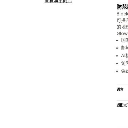
查看演示商店
防范
Blo
可提
的地
Glo
国
邮
A
访
强
语言
适配以