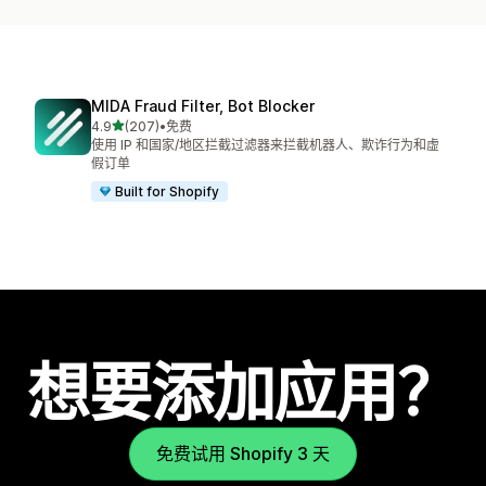
MIDA Fraud Filter, Bot Blocker
星（满分 5 星）
4.9
(207)
•
免费
总共 207 条评论
使用 IP 和国家/地区拦截过滤器来拦截机器人、欺诈行为和虚
假订单
Built for Shopify
想要添加应用？
免费试用 Shopify 3 天