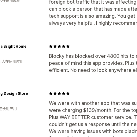
 人在使用应用
foreign bot traffic that it was affecting
can block a person that has made atte
tech support is also amazing. You get
always very helpful. I highly recomme
ia Bright Home
Blocky has blocked over 4800 hits to 
年 人在使用应用
peace of mind this app provides. Plus 
efficient. No need to look anywhere el
ng Design Store
We were with another app that was su
人在使用应用
were charging $139/month. For the top l
Plus WAY BETTER customer service. T
couldn't get us a response until the ne
We were having issues with bots placi