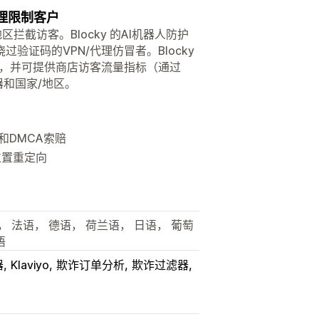
代理限制客户
区拦截访客。Blocky 的AI机器人防护
证码的VPN/代理仿冒者。Blocky
击，并可提供商店访客流量指标（通过
、浏览器和国家/地区。
和DMCA索赔
位置重定向
 法语， 德语， 荷兰语， 日语， 葡萄
语
器
Klaviyo
欺诈订单分析
欺诈过滤器