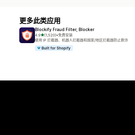
更多此类应用
Blockify Fraud Filter, Blocker
星（满分 5 星）
4.9
(1,520)
•
免费安装
总共 1520 条评论
使用 IP 拦截器、机器人拦截器和国家/地区拦截器防止欺诈
Built for Shopify