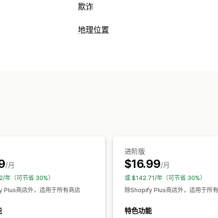
欺诈
欺诈类型
地理位置
机器人
拒付
假账户
支付
网络钓鱼
阻止
预防工具
国家/地区
机器人
IP 地址
VPN
代理服
自定义规则
黑名单
地理位置重定向
内
重定向
AI 驱动的检测
欺诈筛选条件
国家/地区
自动重定向
手动重定向
跟
提醒和分析
本地化设置
高风险提醒
可疑活动
访客分析
应用通
国家/地区选择器
进阶版
9
$16.99
/月
/月
92/年（可节省 30%）
或 $142.71/年（可节省 30%）
ify Plus商店外，适用于所有商店
除Shopify Plus商店外，适用于所
能
特色功能