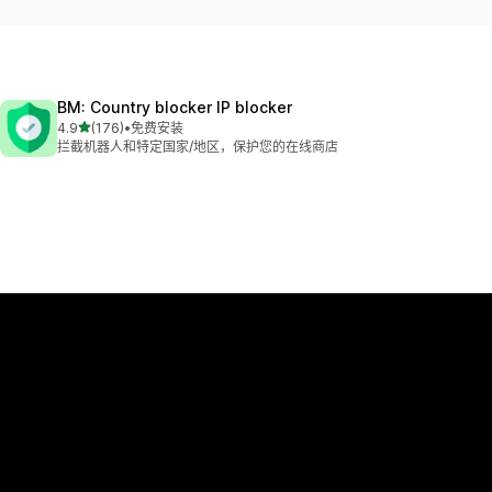
BM: Country blocker IP blocker
星（满分 5 星）
4.9
(176)
•
免费安装
总共 176 条评论
拦截机器人和特定国家/地区，保护您的在线商店