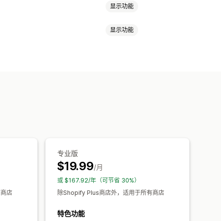
显示功能
显示功能
配送
务器
白名单
容保护
垃圾邮件阻止
机器人检测
踪
分析
知
专业版
$19.99
/月
或 $167.92/年（可节省 30%）
有商店
除Shopify Plus商店外，适用于所有商店
特色功能