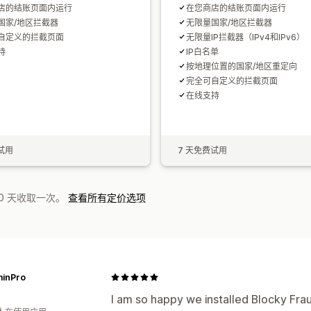
店的结账页面内运行
在您商店的结账页面内运行
国家/地区拦截器
无限量国家/地区拦截器
自定义的拦截页面
无限量IP拦截器（IPv4和IPv6）
持
IP白名单
按地理位置的国家/地区重定向
完全可自定义的拦截页面
在线支持
试用
7 天免费试用
0 天收取一次。
查看所有定价选项
minPro
I am so happy we installed Blocky Fra