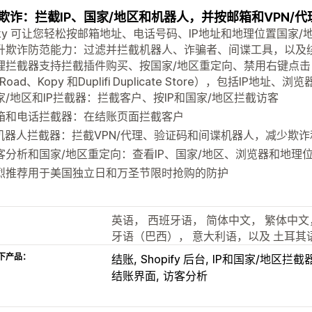
欺诈：拦截IP、国家/地区和机器人，并按邮箱和VPN/
cky 可让您轻松按邮箱地址、电话号码、IP地址和地理位置国家/地
升欺诈防范能力：过滤并拦截机器人、诈骗者、间谍工具，以及绕过验
理拦截器支持拦截插件购买、按国家/地区重定向、禁用右键点
wRoad、Kopy 和Duplifi Duplicate Store），包括IP地址
家/地区和IP拦截器：拦截客户、按IP和国家/地区拦截访客
箱和电话拦截器：在结账页面拦截客户
I机器人拦截器：拦截VPN/代理、验证码和间谍机器人，减少欺诈
客分析和国家/地区重定向：查看IP、国家/地区、浏览器和地理
烈推荐用于美国独立日和万圣节限时抢购的防护
英语， 西班牙语， 简体中文， 繁体中文，
牙语（巴西）， 意大利语，以及 土耳其
下产品：
结账
Shopify 后台
IP和国家/地区拦截
结账界面
访客分析