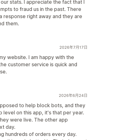
 our stats. I appreciate the fact that I
mpts to fraud us in the past. There
 a response right away and they are
nd them.
2026年7月17日
my website. I am happy with the
the customer service is quick and
se.
2026年6月24日
pposed to help block bots, and they
evel on this app, it's that per year.
hey were live. The other app
xt day.
ng hundreds of orders every day.