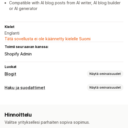
Compatible with AI blog posts from AI writer, AI blog builder
or AI generator
Kielet
Englanti
Tätä sovellusta ei ole käännetty kielelle Suomi
Toimii seuraavan kanssa:
Shopify Admin
Luokat
Blogit
Näytä ominaisuudet
Sisällöntuotanto
Haku ja suodattimet
Näytä ominaisuudet
Suositellut aiheet
Hakuominaisuudet
Hakukoneoptimointi
Pikahaku
Lyöntivirheiden salliminen
Useita suodattimia
Artikkelin tunnisteet
Hinnoittelu
Yksilöity haku
Hakupalkki
Tulosten poissulkeminen
Valitse yrityksellesi parhaiten sopiva sopimus.
Näyttövaihtoehdot
Näkymän mukauttaminen