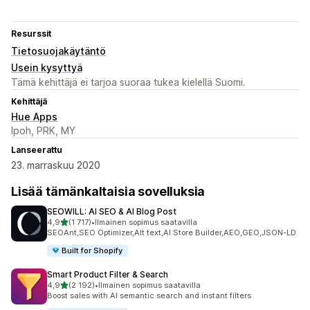
Resurssit
Tietosuojakäytäntö
Usein kysyttyä
Tämä kehittäjä ei tarjoa suoraa tukea kielellä Suomi.
Kehittäjä
Hue Apps
Ipoh, PRK, MY
Lanseerattu
23. marraskuu 2020
Lisää tämänkaltaisia sovelluksia
SEOWILL: AI SEO & AI Blog Post
/ 5 tähteä
4,9
(1 717)
•
Ilmainen sopimus saatavilla
1717 arvostelua yhteensä
SEOAnt,SEO Optimizer,Alt text,AI Store Builder,AEO,GEO,JSON-LD
Built for Shopify
Smart Product Filter & Search
/ 5 tähteä
4,9
(2 192)
•
Ilmainen sopimus saatavilla
2192 arvostelua yhteensä
Boost sales with AI semantic search and instant filters