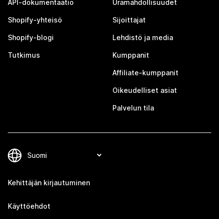
API-dokumentaatio
Uramahdollisuudet
Shopify-yhteisö
Sijoittajat
Shopify-blogi
Lehdistö ja media
Tutkimus
Kumppanit
Affiliate-kumppanit
Oikeudelliset asiat
Palvelun tila
Kehittäjän kirjautuminen
Käyttöehdot