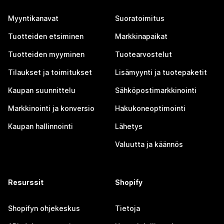
Myyntikanavat
Suoratoimitus
Tuotteiden etsiminen
Markkinapaikat
Tuotteiden myyminen
Tuotearvostelut
Tilaukset ja toimitukset
Lisämyynti ja tuotepaketit
Kaupan suunnittelu
Sähköpostimarkkinointi
Markkinointi ja konversio
Hakukoneoptimointi
Kaupan hallinnointi
Lähetys
Valuutta ja käännös
Resurssit
Shopify
Shopifyn ohjekeskus
Tietoja