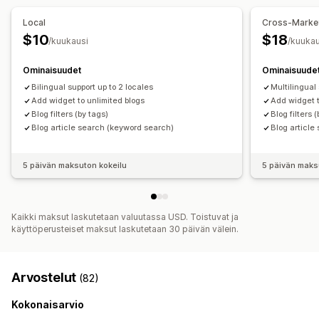
Hakupalkki
Esittelypostit
Suodatus
Mobiiliresponsiivisuus
Suodattimen näkymä
Local
Cross-Marke
Mukautetut suodattimet
Hakutulossivu
$10
$18
/kuukausi
/kuukau
Analytiikka
Ominaisuudet
Ominaisuude
Suodattimen käyttö
Hakukyselyt
Bilingual support up to 2 locales
Multilingual
Add widget to unlimited blogs
Add widget t
Blog filters (by tags)
Blog filters 
Blog article search (keyword search)
Blog article
5 päivän maksuton kokeilu
5 päivän maks
Kaikki maksut laskutetaan valuutassa USD. Toistuvat ja
käyttöperusteiset maksut laskutetaan 30 päivän välein.
Arvostelut
(82)
Kokonaisarvio