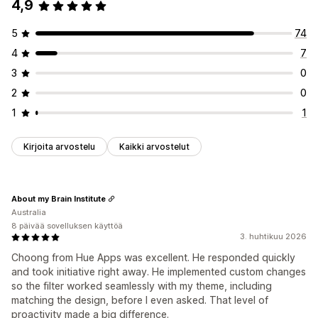
4,9
5
74
4
7
3
0
2
0
1
1
Kirjoita arvostelu
Kaikki arvostelut
About my Brain Institute
Australia
8 päivää sovelluksen käyttöä
3. huhtikuu 2026
Choong from Hue Apps was excellent. He responded quickly
and took initiative right away. He implemented custom changes
so the filter worked seamlessly with my theme, including
matching the design, before I even asked. That level of
proactivity made a big difference.