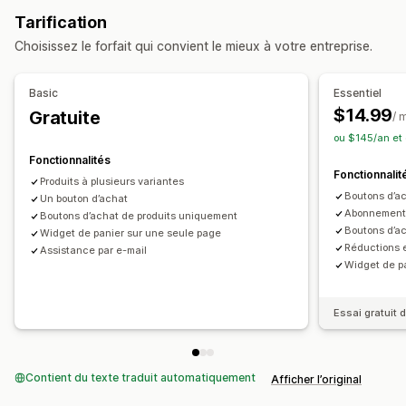
Styles personnalisés
CSS personnalisées
Tarification
Champs de code de réduction
Promotions
Choisissez le forfait qui convient le mieux à votre entreprise.
Optimisation pour le format mobile
Panier coulissant
Basic
Essentiel
$14.99
Gratuite
/ 
ou $145/an et
Fonctionnalités
Fonctionnalit
Produits à plusieurs variantes
Boutons d’ac
Un bouton d’achat
Abonnements
Boutons d’achat de produits uniquement
Boutons d’ac
Widget de panier sur une seule page
Réductions e
Assistance par e-mail
Widget de pa
Essai gratuit d
Contient du texte traduit automatiquement
Afficher l’original