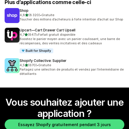
Plus d’applications comme celle-ci
Shop
étoile(s) sur 5
4,8
(8 320)
•
Gratuite
8320 avis au total
Toucher des millions d’acheteurs à forte intention d’achat sur Shop
Upcart—Cart Drawer Cart Upsell
étoile(s) sur 5
4,7
(847)
•
Forfait gratuit disponible
847 avis au total
Boostez le panier moyen avec un panier coulissant, une barre de
récompenses, des ventes incitatives et des cadeaux
Built for Shopify
Shopify Collective: Supplier
étoile(s) sur 5
4,5
(670)
•
Gratuite
670 avis au total
Partagez une sélection de produits et vendez par l’intermédiaire de
détaillants
Vous souhaitez ajouter une
application ?
Essayez Shopify gratuitement pendant 3 jours