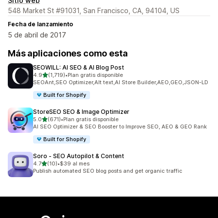
Sitio web
548 Market St #91031, San Francisco, CA, 94104, US
Fecha de lanzamiento
5 de abril de 2017
Más aplicaciones como esta
SEOWILL: AI SEO & AI Blog Post
de 5 estrellas
4.9
(1,719)
•
Plan gratis disponible
1719 reseñas en total
SEOAnt,SEO Optimizer,Alt text,AI Store Builder,AEO,GEO,JSON-LD
Built for Shopify
StoreSEO SEO & Image Optimizer
de 5 estrellas
5.0
(671)
•
Plan gratis disponible
671 reseñas en total
AI SEO Optimizer & SEO Booster to Improve SEO, AEO & GEO Rank
Built for Shopify
Soro ‑ SEO Autopilot & Content
de 5 estrellas
4.7
(10)
•
$39 al mes
10 reseñas en total
Publish automated SEO blog posts and get organic traffic