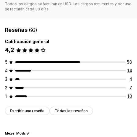
Todos los cargos se facturan en USD. Los cargos recurrentes y por uso
se facturan cada 30 días.
Reseñas
(93)
Calificación general
4,2
5
58
4
14
3
4
2
7
1
10
Escribir una reseña
Todas las reseñas
Mezel Mods