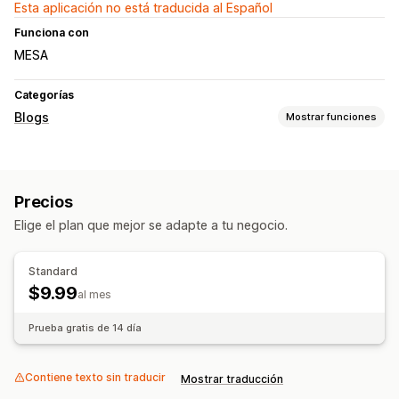
Esta aplicación no está traducida al Español
Funciona con
MESA
Categorías
Blogs
Mostrar funciones
Creación de contenido
Editor de arrastrar y soltar
Productos integrados
Precios
Imágenes
Videos incrustados
Comentarios
Elige el plan que mejor se adapte a tu negocio.
Cronogramas automáticos
SEO
Standard
Metaetiqueta
Etiquetas alternativas
$9.99
al mes
Etiquetas de artículo
Enlaces internos
Prueba gratis de 14 día
Opciones de muestra
Diseños
Publicaciones destacadas
Contiene texto sin traducir
Mostrar traducción
Promoción de marca personalizada
Código personalizado