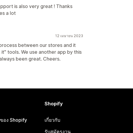
upport is also very great ! Thanks
es a lot
12 เมษายน 2023
process between our stores and it
t it" tools. We use another app by this
always been great. Cheers.
Shopify
ือของ Shopify
เกี่ยวกับ
รับสมัครงาน