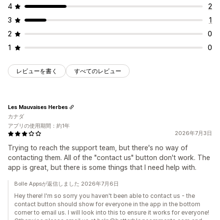
4
2
3
1
2
0
1
0
レビューを書く
すべてのレビュー
Les Mauvaises Herbes
カナダ
アプリの使用期間：約1年
2026年7月3日
Trying to reach the support team, but there's no way of
contacting them. All of the "contact us" button don't work. The
app is great, but there is some things that I need help with.
Bolle Appsが返信しました 2026年7月6日
Hey there! I'm so sorry you haven't been able to contact us - the
contact button should show for everyone in the app in the bottom
corner to email us. I will look into this to ensure it works for everyone!