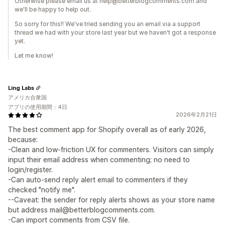
Otherwise please email us at help@betterblogcomments.com and
we'll be happy to help out.
So sorry for this!! We've tried sending you an email via a support
thread we had with your store last year but we haven't got a response
yet.
Let me know!
Ling Labs
アメリカ合衆国
アプリの使用期間：4日
2026年2月21日
The best comment app for Shopify overall as of early 2026,
because:
-Clean and low-friction UX for commenters. Visitors can simply
input their email address when commenting; no need to
login/register.
-Can auto-send reply alert email to commenters if they
checked "notify me".
--Caveat: the sender for reply alerts shows as your store name
but address mail@betterblogcomments.com.
-Can import comments from CSV file.