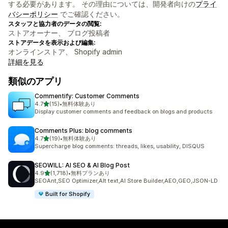
する必要があります。 その理由については、開発者向けの
プライ
バシーポリシー
でご確認ください。
スタッフと協力者のデータの閲覧:
ストアオーナー、 ブログ投稿者
ストアデータを表示および編集:
オンラインストア、 Shopify admin
詳細を見る
類似のアプリ
Commentify: Customer Comments
5つ星中
4.7
(15)
•
無料体験あり
合計レビュー数：15件
Display customer comments and feedback on blogs and products
Comments Plus: blog comments
5つ星中
4.7
(19)
•
無料体験あり
合計レビュー数：19件
Supercharge blog comments: threads, likes, usability, DISQUS
SEOWILL: AI SEO & AI Blog Post
5つ星中
4.9
(1,718)
•
無料プランあり
合計レビュー数：1718件
SEOAnt,SEO Optimizer,Alt text,AI Store Builder,AEO,GEO,JSON-LD
Built for Shopify