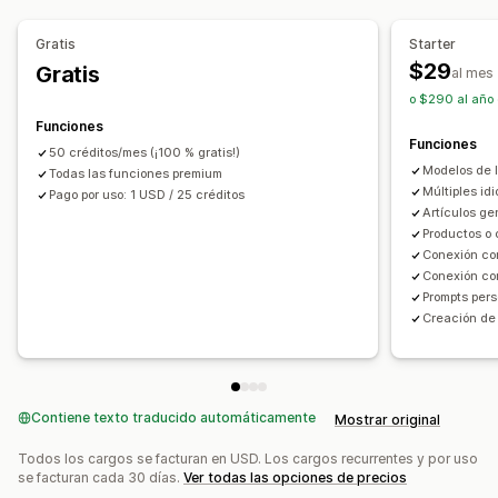
Monitorear el rendimiento
SEO
Puntuación SEO
Informes y estadísticas
Optimización de palabras clave
Etiquetas alternativas
Gratis
Starter
Análisis de palabra clave
Análisis de enlaces
Análisis SEO
Etiquetas de artículo
Enlaces internos
$29
Gratis
al mes
Optimización de la URL
Herramienta de puntuación
o $290 al año 
Informes y estadísticas
Funciones
Funciones
50 créditos/mes (¡100 % gratis!)
Opciones de muestra
Modelos de 
Todas las funciones premium
Publicaciones destacadas
Múltiples id
Pago por uso: 1 USD / 25 créditos
Artículos ge
Promoción de marca personalizada
Productos o
Conexión co
Conexión co
Prompts pers
Creación de
Contiene texto traducido automáticamente
Mostrar original
Todos los cargos se facturan en USD. Los cargos recurrentes y por uso
se facturan cada 30 días.
Ver todas las opciones de precios