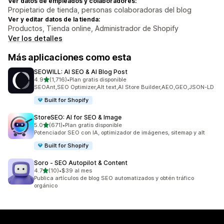
Ver datos de empleados y colaboradores:
Propietario de tienda, personas colaboradoras del blog
Ver y editar datos de la tienda:
Productos, Tienda online, Administrador de Shopify
Ver los detalles
Más aplicaciones como esta
SEOWILL: AI SEO & AI Blog Post
de 5 estrellas
4.9
(1,716)
•
Plan gratis disponible
1716 reseñas en total
SEOAnt,SEO Optimizer,Alt text,AI Store Builder,AEO,GEO,JSON-LD
Built for Shopify
StoreSEO: AI for SEO & Image
de 5 estrellas
5.0
(671)
•
Plan gratis disponible
671 reseñas en total
Potenciador SEO con IA, optimizador de imágenes, sitemap y alt
Built for Shopify
Soro ‑ SEO Autopilot & Content
de 5 estrellas
4.7
(10)
•
$39 al mes
10 reseñas en total
Publica artículos de blog SEO automatizados y obtén tráfico
orgánico