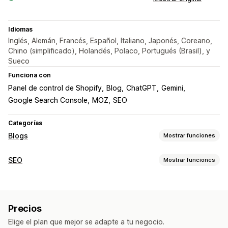
Idiomas
Inglés, Alemán, Francés, Español, Italiano, Japonés, Coreano,
Chino (simplificado), Holandés, Polaco, Portugués (Brasil), y
Sueco
Funciona con
Panel de control de Shopify
Blog
ChatGPT
Gemini
Google Search Console
MOZ
SEO
Categorías
Blogs
Mostrar funciones
Creación de contenido
SEO
Mostrar funciones
Generación de IA
Temas recomendados
Creación masiva
Herramientas de SEO
Múltiples idiomas
Productos integrados
Enlaces de retroceso
Optimización del contenido
Enlaces comprables
Imágenes
Índice
Precios
Automatizaciones
Cronogramas automáticos
Elige el plan que mejor se adapte a tu negocio.