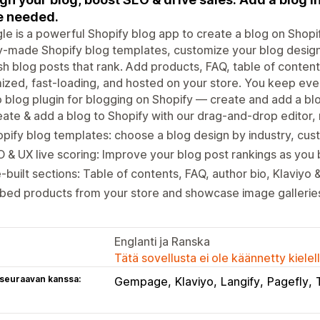
e needed.
le is a powerful Shopify blog app to create a blog on Shop
-made Shopify blog templates, customize your blog design
sh blog posts that rank. Add products, FAQ, table of conten
ized, fast-loading, and hosted on your store. You keep every
 blog plugin for blogging on Shopify — create and add a blo
ate & add a blog to Shopify with our drag-and-drop editor,
pify blog templates: choose a blog design by industry, cust
 & UX live scoring: Improve your blog post rankings as you b
-built sections: Table of contents, FAQ, author bio, Klaviyo 
bed products from your store and showcase image gallerie
Englanti ja Ranska
Tätä sovellusta ei ole käännetty kiele
 seuraavan kanssa:
Gempage
Klaviyo
Langify
Pagefly