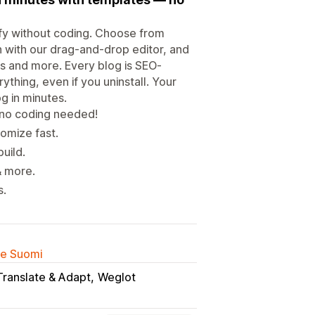
ify without coding. Choose from
 with our drag-and-drop editor, and
ts and more. Every blog is SEO-
thing, even if you uninstall. Your
g in minutes.
 no coding needed!
omize fast.
uild.
& more.
s.
lle Suomi
Translate & Adapt
Weglot