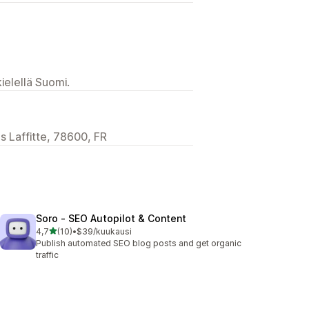
ielellä Suomi.
 Laffitte, 78600, FR
Soro ‑ SEO Autopilot & Content
/ 5 tähteä
4,7
(10)
•
$39/kuukausi
10 arvostelua yhteensä
Publish automated SEO blog posts and get organic
traffic