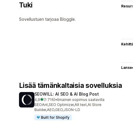
Tuki
Resurs
Sovellustuen tarjoaa Bloggle.
Kehitt
Lanse
Lisää tämänkaltaisia sovelluksia
SEOWILL: AI SEO & AI Blog Post
/ 5 tähteä
4,9
(1 716)
•
Ilmainen sopimus saatavilla
1716 arvostelua yhteensä
SEOAnt,SEO Optimizer,Alt text,AI Store
Builder,AEO,GEO,JSON-LD
Built for Shopify