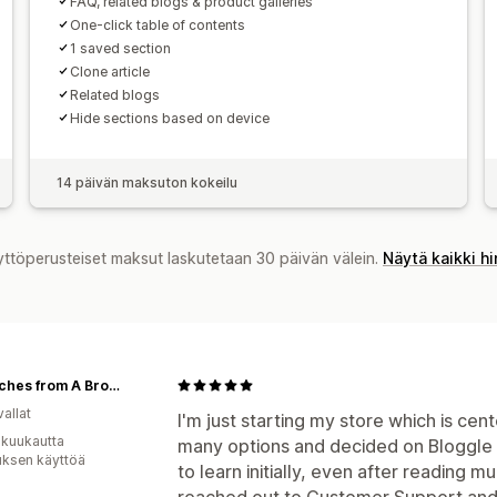
FAQ, related blogs & product galleries
One-click table of contents
1 saved section
Clone article
Related blogs
Hide sections based on device
14 päivän maksuton kokeilu
yttöperusteiset maksut laskutetaan 30 päivän välein.
Näytä kaikki h
Dispatches from A Broad
allat
I'm just starting my store which is ce
 kuukautta
many options and decided on Bloggle for
uksen käyttöä
to learn initially, even after reading 
reached out to Customer Support and 