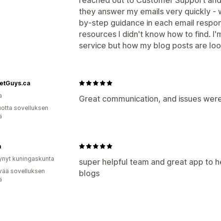
they answer my emails very quickly - w
by-step guidance in each email respon
resources I didn't know how to find. I'
service but how my blog posts are loo
etGuys.ca
a
Great communication, and issues were
vuotta sovelluksen
ä
a
ynyt kuningaskunta
super helpful team and great app to h
vää sovelluksen
blogs
ä