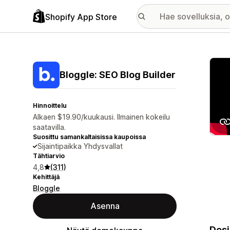
Shopify App Store
Esitt
Bloggle: SEO Blog Builder
Hinnoittelu
Alkaen $19.90/kuukausi. Ilmainen kokeilu
saatavilla.
Suosittu samankaltaisissa kaupoissa
Sijaintipaikka Yhdysvallat
Tähtiarvio
4,8
(311)
Kehittäjä
Bloggle
Asenna
Desi