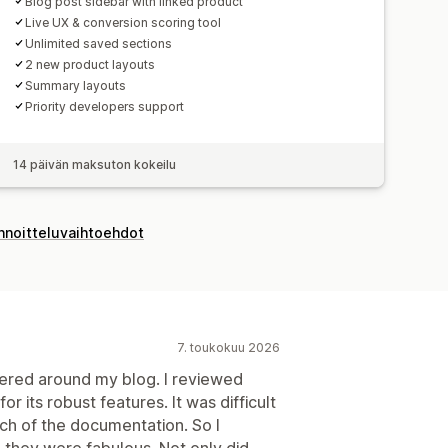
Blog post sidebar with linked product
Live UX & conversion scoring tool
Unlimited saved sections
2 new product layouts
Summary layouts
Priority developers support
14 päivän maksuton kokeilu
innoitteluvaihtoehdot
7. toukokuu 2026
ntered around my blog. I reviewed
 its robust features. It was difficult
much of the documentation. So I
they were fabulous. Not only did