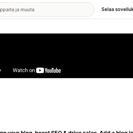
Selaa sovellu
elykuvagalleria
gn your blog, boost SEO & drive sales. Add a blog 