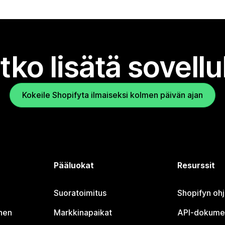
tko lisätä sovell
Kokeile Shopifyta ilmaiseksi kolmen päivän ajan
Pääluokat
Resurssit
Suoratoimitus
Shopifyn oh
nen
Markkinapaikat
API-dokume