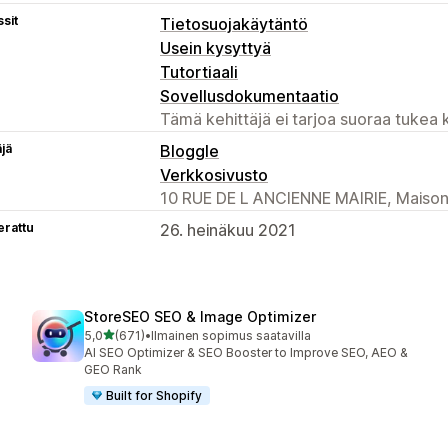
sit
Tietosuojakäytäntö
Usein kysyttyä
Tutortiaali
Sovellusdokumentaatio
Tämä kehittäjä ei tarjoa suoraa tukea k
äjä
Bloggle
Verkkosivusto
10 RUE DE L ANCIENNE MAIRIE, Maisons
erattu
26. heinäkuu 2021
StoreSEO SEO & Image Optimizer
/ 5 tähteä
5,0
(671)
•
Ilmainen sopimus saatavilla
671 arvostelua yhteensä
AI SEO Optimizer & SEO Booster to Improve SEO, AEO &
GEO Rank
Built for Shopify