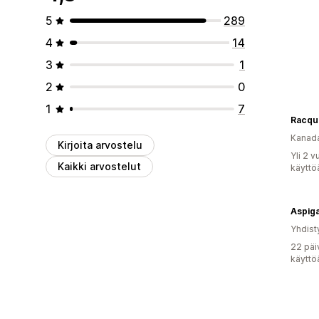
5
289
4
14
3
1
2
0
1
7
Racqu
Kanad
Kirjoita arvostelu
Yli 2 
Kaikki arvostelut
käyttö
Aspig
Yhdist
22 päi
käyttö