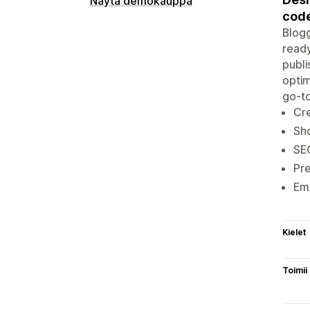
Näytä demokauppa
cod
Blogg
ready
publi
optim
go-to
Cre
Sho
SEO
Pre
Em
Kielet
Toimii