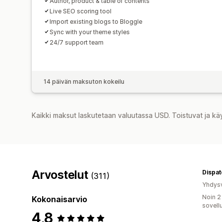
Author, product & table of contents
Live SEO scoring tool
Import existing blogs to Bloggle
Sync with your theme styles
24/7 support team
14 päivän maksuton kokeilu
Kaikki maksut laskutetaan valuutassa USD. Toistuvat ja kä
Arvostelut
(311)
Yhdysv
Noin 2
Kokonaisarvio
sovell
4,8