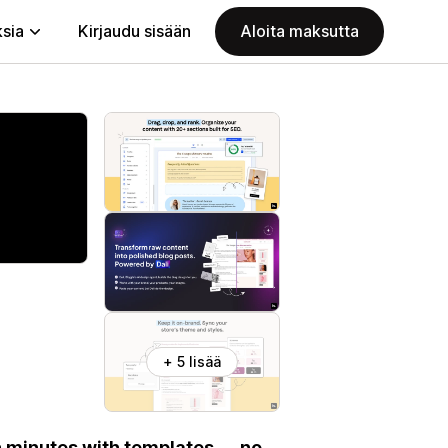
ksia
Kirjaudu sisään
Aloita maksutta
+ 5 lisää
in minutes with templates — no