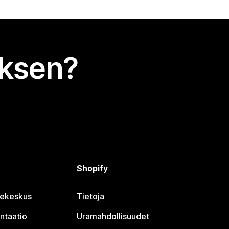
uksen?
Shopify
jekeskus
Tietoja
ntaatio
Uramahdollisuudet