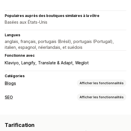
Populaires auprès des boutiques similaires à la vôtre
Basées aux États-Unis
Langues
anglais, français, portugais (Brésil), portugais (Portugal),
italien, espagnol, néerlandais, et suédois
Fonctionne avec
Klaviyo
Langify
Translate & Adapt
Weglot
Catégories
Blogs
Afficher les fonctionnalités
Création de contenu
SEO
Afficher les fonctionnalités
Éditeur avec fonction de glisser-déposer
Modèles
Outils SEO
Génération basée sur l’IA
Bio de l’auteur
Redimensionnement d’images
Texte alternatif
Importation et exportation
Multilingue
Traduction
Tarification
Préchargement
Chargement paresseux
Balises méta
Produits intégrés
Images
Vidéos intégrées