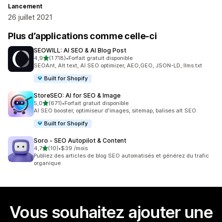
Lancement
26 juillet 2021
Plus d’applications comme celle-ci
SEOWILL: AI SEO & AI Blog Post
étoile(s) sur 5
4,9
(1 718)
•
Forfait gratuit disponible
1718 avis au total
SEOAnt, Alt text, AI SEO optimizer, AEO,GEO, JSON-LD, llms.txt
Built for Shopify
StoreSEO: AI for SEO & Image
étoile(s) sur 5
5,0
(671)
•
Forfait gratuit disponible
671 avis au total
AI SEO booster, optimiseur d'images, sitemap, balises alt SEO.
Built for Shopify
Soro ‑ SEO Autopilot & Content
étoile(s) sur 5
4,7
(10)
•
$39 /mois
10 avis au total
Publiez des articles de blog SEO automatisés et générez du trafic
organique
Vous souhaitez ajouter une