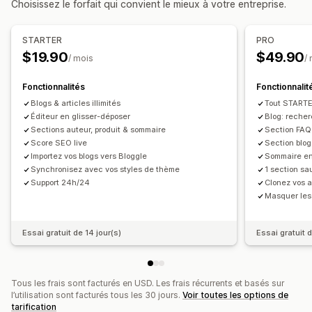
Choisissez le forfait qui convient le mieux à votre entreprise.
Extraits enrichis
JSON-LD
Schémas
Génération IA
Commentaires
Sommaire
Planification automatique
Optimisation d’URL
Optimisation d’images
SEO
STARTER
PRO
Optimisation de vitesse
Optimisation de contenu
Optimisation des mots-clés
Extraits enrichis
Balises alt
$19.90
$49.90
/ mois
/
Optimisation de métadonnées
Analyse SEO
Balises des articles
Liens internes
Suivi des performances
Fonctionnalités
Fonctionnalit
Optimisation d’URL
Outil de notation
Note SEO
Blogs & articles illimités
Audits
Informations et conseils
Tout START
Options d’affichage
Éditeur en glisser-déposer
Blog: reche
Analyses de mots-clés
Analyses de la vitesse
Sections auteur, produit & sommaire
Section FAQ 
Publications en vedette
Publications associées
Analyses de contenu
Score SEO live
Section blog
Image de marque personnalisée
Code personnalisé
Importez vos blogs vers Bloggle
Sommaire en 
Synchronisez avec vos styles de thème
1 section s
Support 24h/24
Clonez vos a
Masquer les 
Essai gratuit de 14 jour(s)
Essai gratuit d
Tous les frais sont facturés en USD. Les frais récurrents et basés sur
l’utilisation sont facturés tous les 30 jours.
Voir toutes les options de
tarification