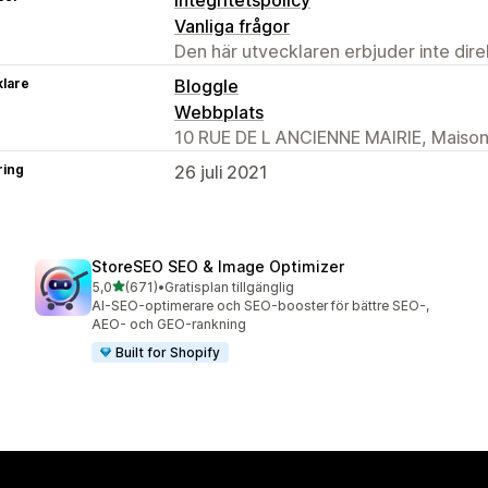
Vanliga frågor
Den här utvecklaren erbjuder inte dir
klare
Bloggle
Webbplats
10 RUE DE L ANCIENNE MAIRIE, Maisons
ring
26 juli 2021
StoreSEO SEO & Image Optimizer
av 5 stjärnor
5,0
(671)
•
Gratisplan tillgänglig
671 recensioner totalt
AI-SEO-optimerare och SEO-booster för bättre SEO-,
AEO- och GEO-rankning
Built for Shopify