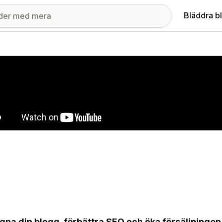
Bläddra b
ri med utvalda bilder
gna din blogg, förbättra SEO och öka försäljningen