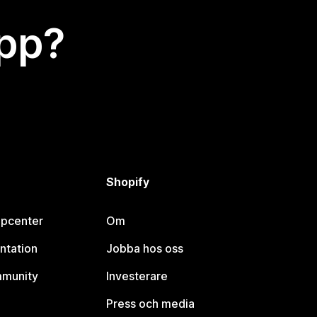
app?
Shopify
lpcenter
Om
ntation
Jobba hos oss
mmunity
Investerare
Press och media