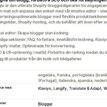
le är den ultimata Shopify-bloggredigeraren för engagera
en mall och anpassa den enkelt med vår intuitiva editor – ut
rteringsoptimerade bloggar med flexibla produktsektioner
ingstider, Shopify-hosting, och du behåller allt även efter av
el editor: Skapa bloggar utan kodning.
diga sektioner: FAQ, författare, innehållsförteckning, Klaviy
pify-mallar: Optimerade för konvertering.
 & UX-optimering i realtid: Förbättra din ranking medan du sk
g till produkter från din butik och bildgallerier.
engelska, franska, portugisiska (brasil
(Portugal), italienska, spanska, nede
rar med
Klaviyo
Langify
Translate & Adapt
W
rier
Bloggar