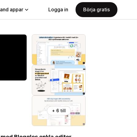
land appar
Logga in
Börja gratis
+ 6 till
 med Bloggles enkla editor.