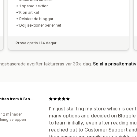
1 sparad sektion
Klon artikel
Relaterade bloggar
Dölj sektioner per enhet
Prova gratis i 14 dagar
ngsbaserade avgifter faktureras var 30:e dag.
Se alla prisalternativ
Dispatches from A Broad
I'm just starting my store which is ce
r 2 månader
many options and decided on Bloggle for
ning av appen
to learn initially, even after reading 
reached out to Customer Support and 
they answer my emails very quickly - w