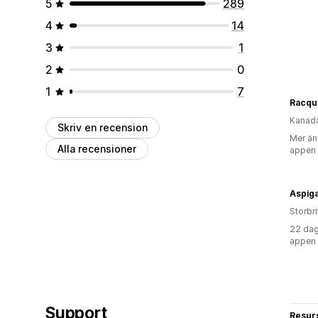
5
289
4
14
3
1
2
0
1
7
Racqu
Kanad
Skriv en recension
Mer än
Alla recensioner
appen
Aspig
Storbr
22 dag
appen
Support
Resur