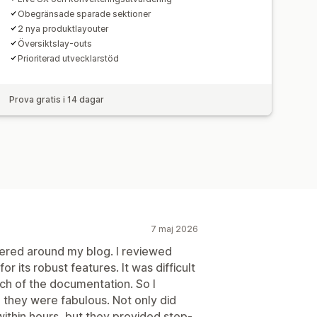
Obegränsade sparade sektioner
2 nya produktlayouter
Översiktslay-outs
Prioriterad utvecklarstöd
Prova gratis i 14 dagar
7 maj 2026
ntered around my blog. I reviewed
 its robust features. It was difficult
much of the documentation. So I
they were fabulous. Not only did
ithin hours, but they provided step-