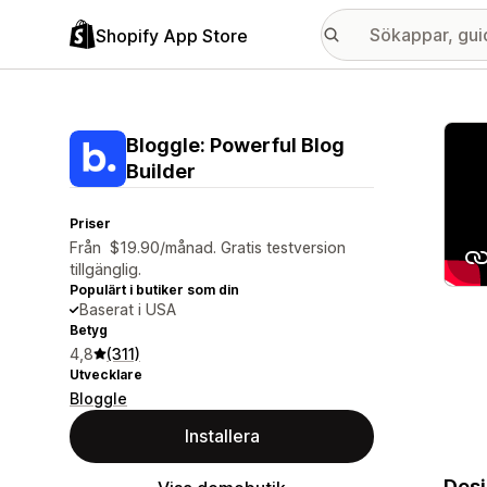
Shopify App Store
Galle
Bloggle: Powerful Blog
Builder
Priser
Från $19.90/månad. Gratis testversion
tillgänglig.
Populärt i butiker som din
Baserat i USA
Betyg
4,8
(311)
Utvecklare
Bloggle
Installera
Desi