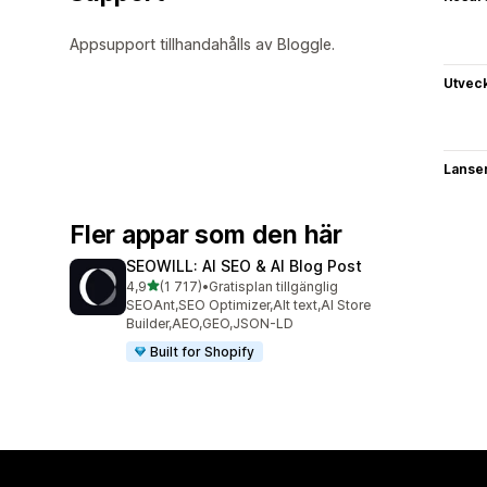
Appsupport tillhandahålls av Bloggle.
Utvec
Lanse
Fler appar som den här
SEOWILL: AI SEO & AI Blog Post
av 5 stjärnor
4,9
(1 717)
•
Gratisplan tillgänglig
1717 recensioner totalt
SEOAnt,SEO Optimizer,Alt text,AI Store
Builder,AEO,GEO,JSON-LD
Built for Shopify