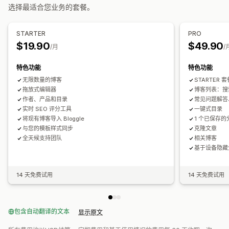
关键字优化
丰富代码片段
替代标签
SEO 分析
文章标签
选择最适合您业务的套餐。
内容优化
元数据优化
内部链接
URL 优化
评分工具
监控绩效
STARTER
PRO
展示选项
SEO 评分
审核
洞察和技巧
关键字分析
速度分析
内容分析
$19.90
$49.90
/月
/
精选博客文章
相关博客文章
自定义品牌营销
自定义代码
特色功能
特色功能
无限数量的博客
STARTER
拖放式编辑器
博客列表：搜
作者、产品和目录
常见问题解答
实时 SEO 评分工具
一键式目录
将现有博客导入 Bloggle
1 个已保存的
与您的模板样式同步
克隆文章
全天候支持团队
相关博客
基于设备隐藏
14 天免费试用
14 天免费试用
包含自动翻译的文本
显示原文