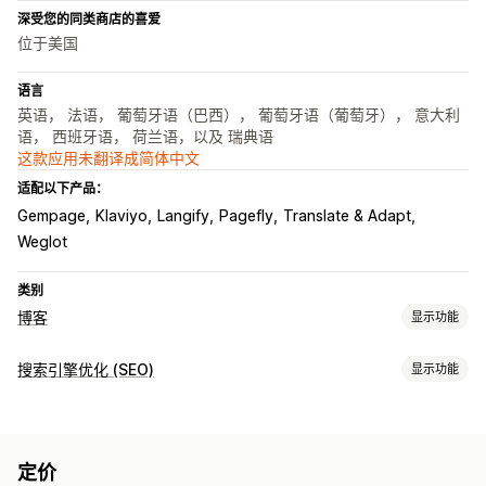
深受您的同类商店的喜爱
位于美国
语言
英语， 法语， 葡萄牙语（巴西）， 葡萄牙语（葡萄牙）， 意大利
语， 西班牙语， 荷兰语，以及 瑞典语
这款应用未翻译成简体中文
适配以下产品：
Gempage
Klaviyo
Langify
Pagefly
Translate & Adapt
Weglot
类别
博客
显示功能
内容创作
搜索引擎优化 (SEO)
显示功能
拖放式编辑器
模板
AI 生成
作者个人简介
导入和导出
多语言
SEO 工具
翻译
嵌入式产品
图片
嵌入式视频
评论
目录
自动安排日程
图片尺寸调整
替代文本
预加载
延迟加载
元标记
丰富代码片段
搜索引擎优化 (SEO)
定价
JSON-LD
架构
AI 生成
URL 优化
图片优化
速度优化