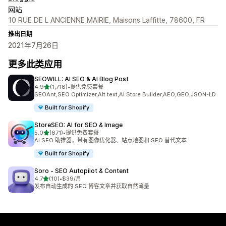
网站
10 RUE DE L ANCIENNE MAIRIE, Maisons Laffitte, 78600, FR
推出日期
2021年7月26日
更多此类应用
SEOWILL: AI SEO & AI Blog Post
星（满分 5 星）
4.9
(1,718)
•
提供免费套餐
总共 1718 条评论
SEOAnt,SEO Optimizer,Alt text,AI Store Builder,AEO,GEO,JSON-LD
Built for Shopify
StoreSEO: AI for SEO & Image
星（满分 5 星）
5.0
(671)
•
提供免费套餐
总共 671 条评论
AI SEO 助推器，带有图像优化器、站点地图和 SEO 替代文本
Built for Shopify
Soro ‑ SEO Autopilot & Content
星（满分 5 星）
4.7
(10)
•
$39/月
总共 10 条评论
发布自动生成的 SEO 博客文章并获取自然流量