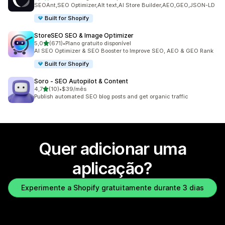
1718 total de avaliações
SEOAnt,SEO Optimizer,Alt text,AI Store Builder,AEO,GEO,JSON-LD
Built for Shopify
StoreSEO SEO & Image Optimizer
de 5 estrelas
5,0
(671)
•
Plano gratuito disponível
671 total de avaliações
AI SEO Optimizer & SEO Booster to Improve SEO, AEO & GEO Rank
Built for Shopify
Soro ‑ SEO Autopilot & Content
de 5 estrelas
4,7
(10)
•
$39/mês
10 total de avaliações
Publish automated SEO blog posts and get organic traffic
Quer adicionar uma
aplicação?
Experimente a Shopify gratuitamente durante 3 dias