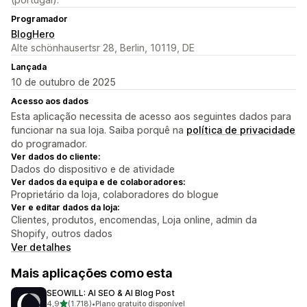
Programador
BlogHero
Alte schönhausertsr 28, Berlin, 10119, DE
Lançada
10 de outubro de 2025
Acesso aos dados
Esta aplicação necessita de acesso aos seguintes dados para
funcionar na sua loja. Saiba porquê na
política de privacidade
do programador.
Ver dados do cliente:
Dados do dispositivo e de atividade
Ver dados da equipa e de colaboradores:
Proprietário da loja, colaboradores do blogue
Ver e editar dados da loja:
Clientes, produtos, encomendas, Loja online, admin da
Shopify, outros dados
Ver detalhes
Mais aplicações como esta
SEOWILL: AI SEO & AI Blog Post
de 5 estrelas
4,9
(1.718)
•
Plano gratuito disponível