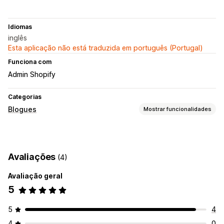
Idiomas
inglês
Esta aplicação não está traduzida em português (Portugal)
Funciona com
Admin Shopify
Categorias
Blogues
Mostrar funcionalidades
Criação de conteúdos
Editor de arrastar e largar
Geração por IA
Avaliações
(4)
Tópicos recomendados
Multilingue
Produtos incorporados
Imagens
Avaliação geral
Agendamento automático
5
5
4
4
0