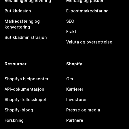
Bestillinger og levering
Mersalg og pakker
Butikkdesign
E-postmarkedsføring
Markedsføring og
SEO
konvertering
Frakt
Butikkadministrasjon
Valuta og oversettelse
Ressurser
Shopify
Shopifys hjelpesenter
Om
API-dokumentasjon
Karrierer
Shopify-fellesskapet
Investorer
Shopify-blogg
Presse og media
Forskning
Partnere