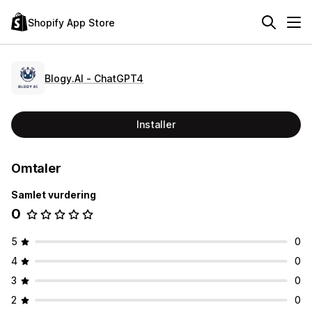
Shopify App Store
Blogy.AI ‑ ChatGPT4
Installer
Omtaler
Samlet vurdering
0
5
0
4
0
3
0
2
0