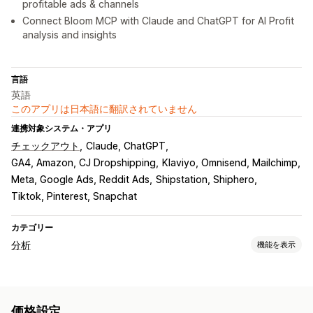
profitable ads & channels
Connect Bloom MCP with Claude and ChatGPT for AI Profit
analysis and insights
言語
英語
このアプリは日本語に翻訳されていません
連携対象システム・アプリ
チェックアウト
Claude, ChatGPT
GA4, Amazon, CJ Dropshipping
Klaviyo, Omnisend, Mailchimp
Meta, Google Ads, Reddit Ads
Shipstation, Shiphero
Tiktok, Pinterest, Snapchat
カテゴリー
分析
機能を表示
お客様の操作動向
イベント追跡
セグメンテーション
ページ閲覧回数
価格設定
顧客生涯価値 (LTV)
コホート分析