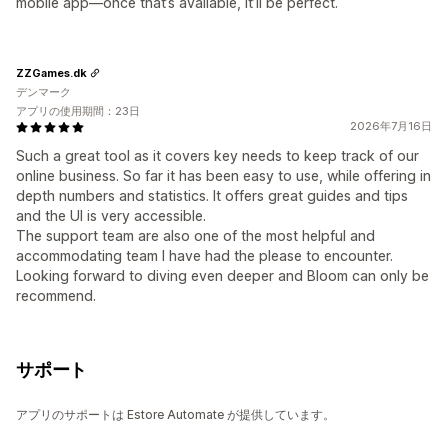
mobile app—once that’s available, it’ll be perfect.
ZZGames.dk
デンマーク
アプリの使用期間：23日
2026年7月16日
Such a great tool as it covers key needs to keep track of our
online business. So far it has been easy to use, while offering in
depth numbers and statistics. It offers great guides and tips
and the UI is very accessible.
The support team are also one of the most helpful and
accommodating team I have had the please to encounter.
Looking forward to diving even deeper and Bloom can only be
recommend.
サポート
アプリのサポートは Estore Automate が提供しています。