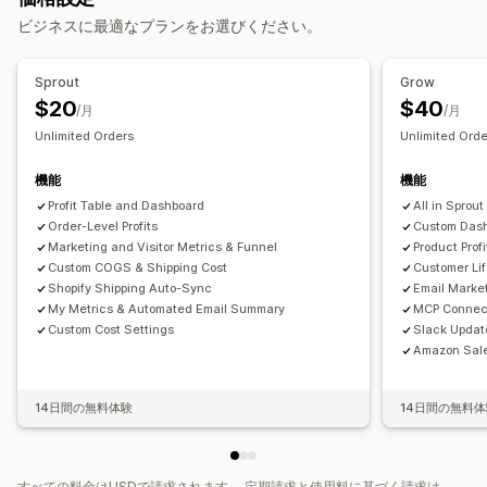
ビジネスに最適なプランをお選びください。
マーケティングと販売
AIによるインサイト
マーケティングアトリビューション
Sprout
Grow
チェックアウト分析
ROAS
利益に関するインサイト
$20
$40
/月
/月
購入の追跡
ファネル分析
UTM追跡
カゴ落ち
ピクセル追跡
Unlimited Orders
Unlimited Ord
ビジュアルとレポート
機能
機能
分析ダッシュボード
カスタムダッシュボード
Profit Table and Dashboard
All in Sprout
複数ストアレポート
データのエクスポート
履歴分析
Order-Level Profits
Custom Dash
Marketing and Visitor Metrics & Funnel
Product Profi
Custom COGS & Shipping Cost
Customer Li
Shopify Shipping Auto-Sync
Email Market
My Metrics & Automated Email Summary
MCP Connec
Custom Cost Settings
Slack Updat
Amazon Sale
14日間の無料体験
14日間の無料
すべての料金はUSDで請求されます。 定期請求と使用料に基づく請求は、