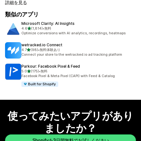
詳細を見る
類似のアプリ
Microsoft Clarity: AI Insights
5つ星中
4.6
(1,814)
•
無料
合計レビュー数：1814件
Optimize conversions with AI analytics, recordings, heatmaps
wetracked.io Connect
5つ星中
4.7
(98)
•
無料体験あり
合計レビュー数：98件
Connect your store to the wetracked.io ad tracking platform
Parkour: Facebook Pixel & Feed
5つ星中
5.0
(175)
•
無料
合計レビュー数：175件
Facebook Pixel & Meta Pixel (CAPI) with Feed & Catalog
Built for Shopify
使ってみたいアプリがあり
ましたか？
Shopifyを3日間無料でお試しください