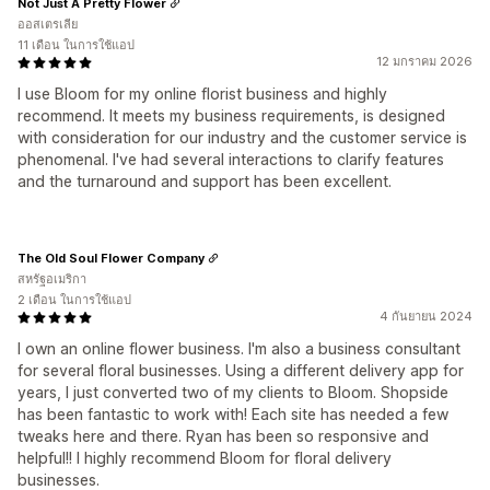
Not Just A Pretty Flower
ออสเตรเลีย
11 เดือน ในการใช้แอป
12 มกราคม 2026
I use Bloom for my online florist business and highly
recommend. It meets my business requirements, is designed
with consideration for our industry and the customer service is
phenomenal. I've had several interactions to clarify features
and the turnaround and support has been excellent.
The Old Soul Flower Company
สหรัฐอเมริกา
2 เดือน ในการใช้แอป
4 กันยายน 2024
I own an online flower business. I'm also a business consultant
for several floral businesses. Using a different delivery app for
years, I just converted two of my clients to Bloom. Shopside
has been fantastic to work with! Each site has needed a few
tweaks here and there. Ryan has been so responsive and
helpful!! I highly recommend Bloom for floral delivery
businesses.