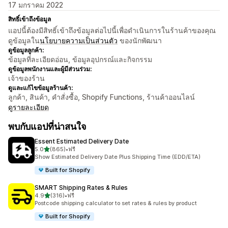
17 มกราคม 2022
สิทธิ์เข้าถึงข้อมูล
แอปนี้ต้องมีสิทธิ์เข้าถึงข้อมูลต่อไปนี้เพื่อดำเนินการในร้านค้าของคุณ
ดูข้อมูลใน
นโยบายความเป็นส่วนตัว
ของนักพัฒนา
ดูข้อมูลลูกค้า:
ข้อมูลที่ละเอียดอ่อน, ข้อมูลอุปกรณ์และกิจกรรม
ดูข้อมูลพนักงานและผู้มีส่วนร่วม:
เจ้าของร้าน
ดูและแก้ไขข้อมูลร้านค้า:
ลูกค้า, สินค้า, คำสั่งซื้อ, Shopify Functions, ร้านค้าออนไลน์
ดูรายละเอียด
พบกับแอปที่น่าสนใจ
Essent Estimated Delivery Date
เต็ม 5 ดาว
5.0
(865)
•
ฟรี
ทั้งหมด 865 รีวิว
Show Estimated Delivery Date Plus Shipping Time (EDD/ETA)
Built for Shopify
SMART Shipping Rates & Rules
เต็ม 5 ดาว
4.9
(316)
•
ฟรี
ทั้งหมด 316 รีวิว
Postcode shipping calculator to set rates & rules by product
Built for Shopify