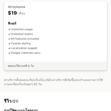
เวลาเตรียมตัว
ตัวเลือกวันที่
ข้อจำกัดคำสั่งซื้อ
การกำหนดเวลา
All Inclusive
ช่วงเวลา
$19
/ เดือน
การติดตามแบบเรียลไทม์
ฟีเจอร์
การติดตามคำสั่งซื้อ
Unlimited usage
Unlimited orders
All features included
Custom styling
Localization support
Google Calendar sync
ทดลองใช้งานฟรี 5 วัน
ค่าบริการทั้งหมดจะเรียกเก็บเป็น USD ค่าบริการที่เกิดขึ้นประจำและตามการใช้
งานจะเรียกเก็บเงินทุกๆ 30 วัน
รีวิว
(21)
การให้คะแนนโดยรวม