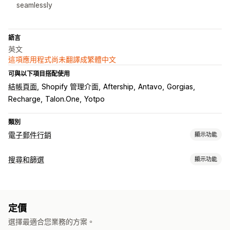
seamlessly
語言
英文
這項應用程式尚未翻譯成繁體中文
可與以下項目搭配使用
結帳頁面
Shopify 管理介面
Aftership
Antavo
Gorgias
Recharge
Talon.One
Yotpo
類別
電子郵件行銷
顯示功能
行銷活動類型
搜尋和篩選
顯示功能
電子郵件行銷活動
簡訊行銷活動
推播通知
社群媒體
電子報
搜尋功能
彈出式視窗
表單
折扣
促銷
追加銷售電子郵件
自動完成
立即搜尋
多國語言
AI 搜尋
錯字容許範圍
同義詞群組
交叉銷售電子郵件
購物車電子郵件
結帳電子郵件
離開挽留行銷
定價
停用詞
搜尋建議
商品推薦
加強宣傳商品
多種篩選條件
放棄的購物車
瀏覽放棄內容
歡迎電子郵件
後續電子郵件
選擇最適合您業務的方案。
個人化搜尋
自訂排名
搜尋列
排除結果
降價電子郵件
補貨電子郵件
挽回電子郵件
商品推薦