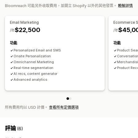
連續電子郵件行銷活動
問卷調查
自訂行銷活動
Bloomreach 可能另外收取費用，並開立 Shopify 以外的其他發票。
瞭解詳情
顯示畫面自訂內容
行動裝置回應式設計
自訂 CSS
自訂樣式
篩選條件顯示方式
管理行銷活動
Email Marketing
Ecommerce S
自訂篩選條件
搜尋結果頁面
排序
編輯工具
範本
AI 生成內容
本地化
自訂代碼
自訂字型
$22,500
$45,0
/年
/年
大量編輯
匯入和匯出
電子郵件網域
收集同意書
分析
電子郵件收集清單
簡訊收集清單
觸發條件與規則
自動化
AI 深入分析
轉換追蹤
自訂控制面板
篩選條件使用情形
功能
功能
目標設定
地理位置
分群
標記
追蹤
報告
深入分析與秘訣
Personalized Email and SMS
Product Sea
即時分析
行為深入分析
多組搜尋查詢
分析
Onsite Personalization
A/B 測試
API 與 Webhook
Conversatio
Omnichannel Marketing
Merchandisi
Real-time segmentation
Product Re
AI recs, content generator
Advanced analytics
所有費用均以 USD 計價。
查看所有定價選項
評論
(6)