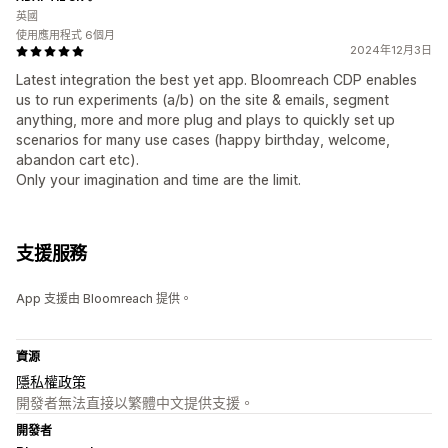
英國
使用應用程式 6個月
2024年12月3日
Latest integration the best yet app. Bloomreach CDP enables
us to run experiments (a/b) on the site & emails, segment
anything, more and more plug and plays to quickly set up
scenarios for many use cases (happy birthday, welcome,
abandon cart etc).
Only your imagination and time are the limit.
支援服務
App 支援由 Bloomreach 提供。
資源
隱私權政策
開發者無法直接以繁體中文提供支援。
開發者