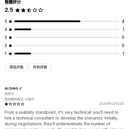
整體評分
2.5
5
4
4
1
3
0
2
0
1
1
撰寫評價
所有評價
ALOHAS
西班牙
使用應用程式 12個月
2025年12月23日
From a usability standpoint, it's very technical; you'll need to
hire a technical consultant to develop the scenarios. Initially,
during negotiations, they'll underestimate the number of