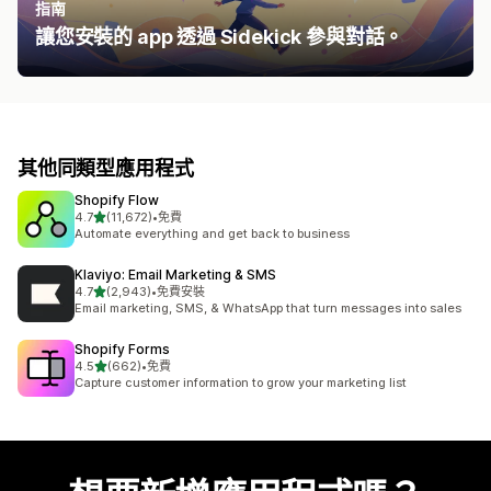
指南
讓您安裝的 app 透過 Sidekick 參與對話。
其他同類型應用程式
Shopify Flow
滿分 5 顆星
4.7
(11,672)
•
免費
共有 11672 則評價
Automate everything and get back to business
Klaviyo: Email Marketing & SMS
滿分 5 顆星
4.7
(2,943)
•
免費安裝
共有 2943 則評價
Email marketing, SMS, & WhatsApp that turn messages into sales
Shopify Forms
滿分 5 顆星
4.5
(662)
•
免費
共有 662 則評價
Capture customer information to grow your marketing list