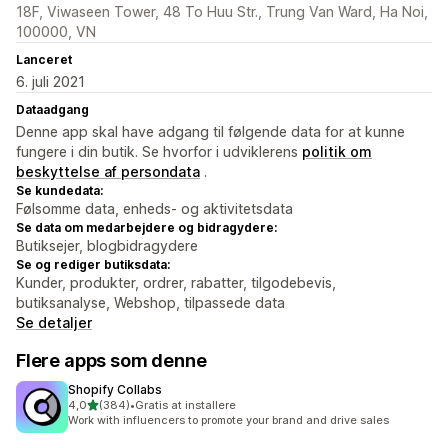
18F, Viwaseen Tower, 48 To Huu Str., Trung Van Ward, Ha Noi,
100000, VN
Lanceret
6. juli 2021
Dataadgang
Denne app skal have adgang til følgende data for at kunne
fungere i din butik. Se hvorfor i udviklerens
politik om
beskyttelse af persondata
.
Se kundedata:
Følsomme data, enheds- og aktivitetsdata
Se data om medarbejdere og bidragydere:
Butiksejer, blogbidragydere
Se og rediger butiksdata:
Kunder, produkter, ordrer, rabatter, tilgodebevis,
butiksanalyse, Webshop, tilpassede data
Se detaljer
Flere apps som denne
Shopify Collabs
ud af 5 stjerner
4,0
(384)
•
Gratis at installere
384 anmeldelser i alt
Work with influencers to promote your brand and drive sales