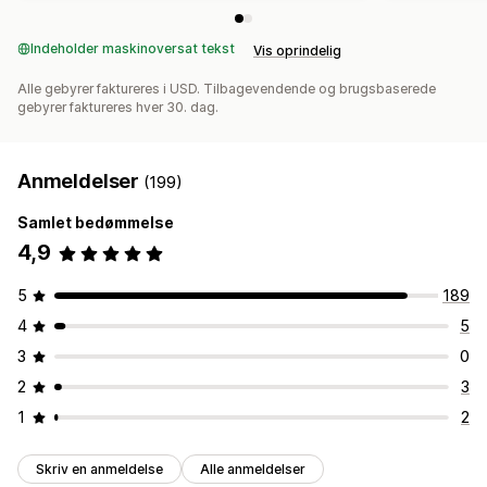
Gavekortudbetalinger
Multivaluta
Indeholder maskinoversat tekst
Vis oprindelig
Alle gebyrer faktureres i USD. Tilbagevendende og brugsbaserede
gebyrer faktureres hver 30. dag.
Anmeldelser
(199)
Samlet bedømmelse
4,9
5
189
4
5
3
0
2
3
1
2
Skriv en anmeldelse
Alle anmeldelser