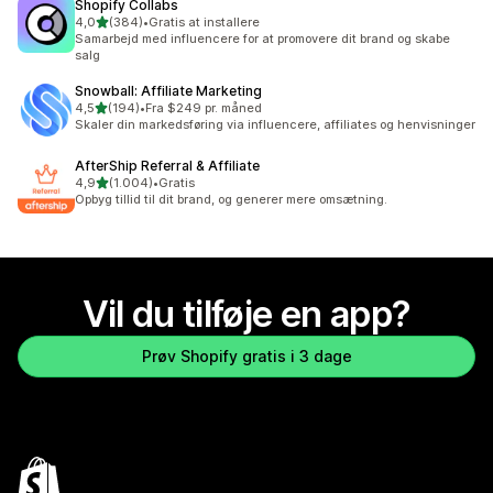
Shopify Collabs
ud af 5 stjerner
4,0
(384)
•
Gratis at installere
384 anmeldelser i alt
Samarbejd med influencere for at promovere dit brand og skabe
salg
Snowball: Affiliate Marketing
ud af 5 stjerner
4,5
(194)
•
Fra $249 pr. måned
194 anmeldelser i alt
Skaler din markedsføring via influencere, affiliates og henvisninger
AfterShip Referral & Affiliate
ud af 5 stjerner
4,9
(1.004)
•
Gratis
1004 anmeldelser i alt
Opbyg tillid til dit brand, og generer mere omsætning.
Vil du tilføje en app?
Prøv Shopify gratis i 3 dage