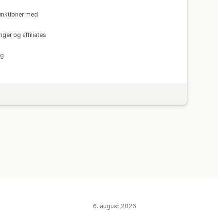
batter
Tilpasset domæne
ding
funktioner med
ger og affiliates
ng
6. august 2026