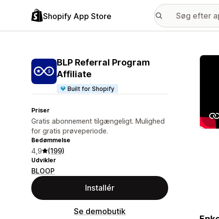
Shopify App Store
Galle
BLP Referral Program
Affiliate
Built for Shopify
Priser
Gratis abonnement tilgængeligt. Mulighed
for gratis prøveperiode.
Bedømmelse
4,9
(199)
Udvikler
BLOOP
Installér
Se demobutik
Enke