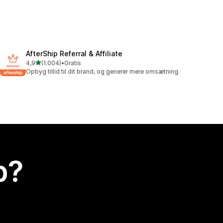
AfterShip Referral & Affiliate
ud af 5 stjerner
4,9
(1.004)
•
Gratis
1004 anmeldelser i alt
Opbyg tillid til dit brand, og generer mere omsætning.
p?