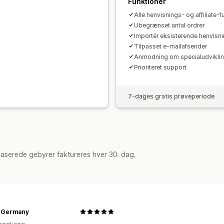
Brandet portal
Tilpassede links og ra
Funktioner
Tilpassede formularer
Tilpasset bran
Alle henvisnings- og affiliate-
Ubegrænset antal ordrer
Betalinger
Importér eksisterende henvisnin
Tilpasset e-mailafsender
Gavekortudbetalinger
Multivaluta
Anmodning om specialudvikli
Prioriteret support
7-dages gratis prøveperiode
aserede gebyrer faktureres hver 30. dag.
 Germany