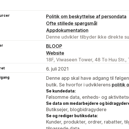
urcer
Politik om beskyttelse af persondata
Ofte stillede spørgsmål
Appdokumentation
Denne udvikler tilbyder ikke direkte s
er
BLOOP
Website
18F, Viwaseen Tower, 48 To Huu Str.,
ret
6. juli 2021
dgang
Denne app skal have adgang til følgend
butik. Se hvorfor i udviklerens
politik
Se kundedata:
Følsomme data, enheds- og aktivitets
Se data om medarbejdere og bidragyder
Butiksejer, blogbidragydere
Se og rediger butiksdata:
Kunder, produkter, ordrer, rabatter, 
tilpassede data