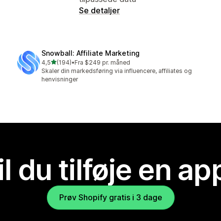
Se detaljer
Snowball: Affiliate Marketing
ud af 5 stjerner
4,5
(194)
•
Fra $249 pr. måned
194 anmeldelser i alt
Skaler din markedsføring via influencere, affiliates og
henvisninger
il du tilføje en ap
Prøv Shopify gratis i 3 dage