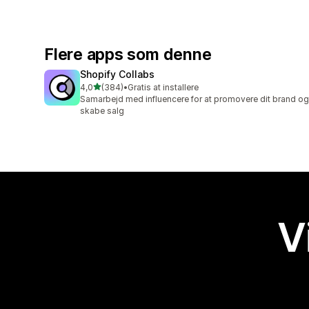
Flere apps som denne
Shopify Collabs
ud af 5 stjerner
4,0
(384)
•
Gratis at installere
384 anmeldelser i alt
Samarbejd med influencere for at promovere dit brand og
skabe salg
V