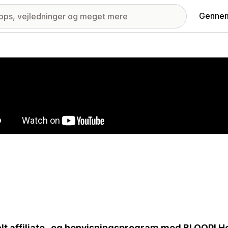
Gennem
ri med udvalgte billeder
lt affiliate- og henvisningsprogram med BLOOP! He