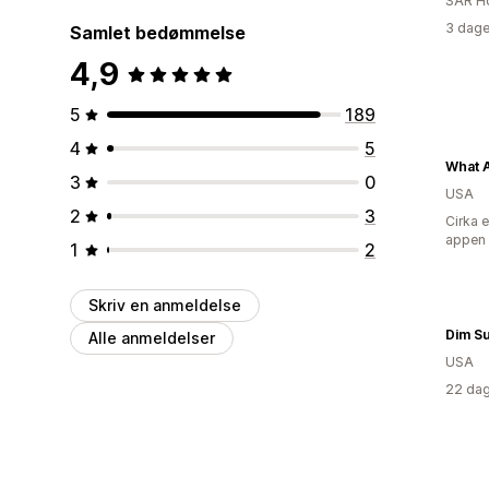
SAR H
3 dage
Samlet bedømmelse
4,9
5
189
4
5
What 
3
0
USA
2
3
Cirka 
appen
1
2
Skriv en anmeldelse
Dim Su
Alle anmeldelser
USA
22 dag