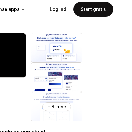
se apps
Log ind
Start gratis
+ 8 mere
nvis en ven via et