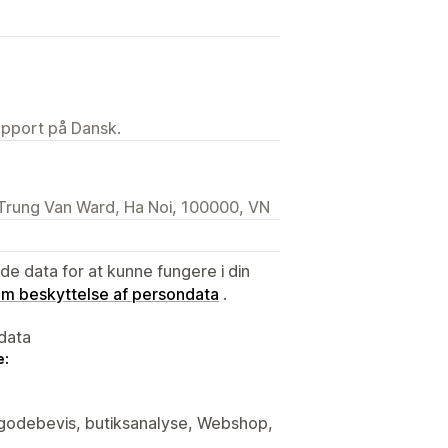
upport på Dansk.
 Trung Van Ward, Ha Noi, 100000, VN
e data for at kunne fungere i din
 om beskyttelse af persondata
.
data
e:
tilgodebevis, butiksanalyse, Webshop,