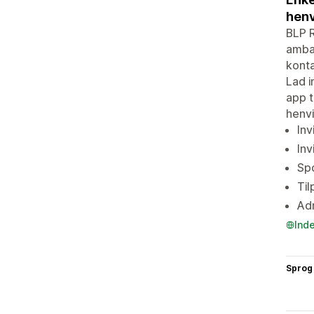
henv
BLP R
ambas
konta
Lad i
app t
henvi
Inv
Inv
Spo
Til
Adm
Ind
Sprog