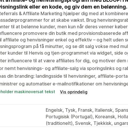
isningslink eller en kode, og giv dem en belønning.
eferrals & Affiliate Marketing hjælper dig med at kombinere 
sadørprogrammer for at skabe vækst. Brug henvisningsrabat
nter til at belønne kunder, men kun når deres venner køber 
nfluencere promovere din butik med provisionsbaserede affi
il affiliate og henvisninger enkel og effektiv – og helt uden 
sningsprogram på få minutter, og se dit salg vokse med mult
iter kunder til Henvis og tjen-programmet via widget, side o
iter influencere til at være affiliates for dig, og motiver dem
r nemt henvisnings- og affiliate-salg via sporingslinks og r
pas din branding: landingsside til henvisninger, affiliate-por
inistrer og automatiser e-mailnotifikationer om henvisning
eholder maskinoversat tekst
Vis oprindelig
Engelsk, Tysk, Fransk, Italiensk, Span
Portugisisk (Portugal), Koreansk, Holla
(traditionelt), Svensk, Tjekkisk, unga