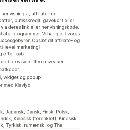
henvisnings-, affiliate- og
ter, butikskredit, gavekort eller
via deres link eller henvisningskode.
liate-programmer. Vi har gjort vores
succesgebyrer. Opsæt dit affiliate- og
i-level marketing!
g efter køb
 med provision i flere niveauer
abatkoder
tal, widget og popup
er med Klaviyo
sk, Japansk, Dansk, Finsk, Polsk,
ndsk, Kinesisk (forenklet), Kinesisk
rsk, Tyrkisk, rumænsk, og Thai