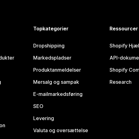
Topkategorier
Ressourcer
Dropshipping
Shopify Hjæ
dukter
Markedspladser
API-dokume
Produktanmeldelser
Shopify Co
g
Mersalg og sampak
Research
E-mailmarkedsføring
SEO
Levering
ion
Valuta og oversættelse