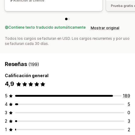
Atención al cliente
Paneles de control personalizados
Creación de páginas
Prueba gratis 
Registro personalizado
Portal de marca
Enlaces y descuentos personalizados
Dominio personalizado
Formularios personalizados
Contiene texto traducido automáticamente
Mostrar original
Promoción de marca personalizada
Todos los cargos se facturan en USD. Los cargos recurrentes y por uso
se facturan cada 30 días.
Pagos
Pagos con tarjeta de regalo
Múltiples monedas
Reseñas
(199)
Calificación general
4,9
5
189
4
5
3
0
2
3
1
2