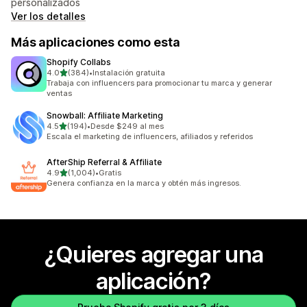
personalizados
Ver los detalles
Más aplicaciones como esta
Shopify Collabs
de 5 estrellas
4.0
(384)
•
Instalación gratuita
384 reseñas en total
Trabaja con influencers para promocionar tu marca y generar
ventas
Snowball: Affiliate Marketing
de 5 estrellas
4.5
(194)
•
Desde $249 al mes
194 reseñas en total
Escala el marketing de influencers, afiliados y referidos
AfterShip Referral & Affiliate
de 5 estrellas
4.9
(1,004)
•
Gratis
1004 reseñas en total
Genera confianza en la marca y obtén más ingresos.
¿Quieres agregar una
aplicación?