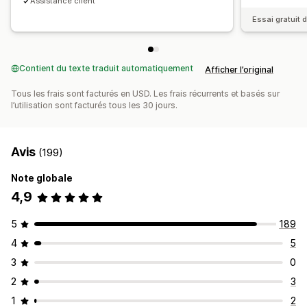
Assistance client
Nom de domaine personnalisé
Formulaires personnalisés
Essai gratuit d
Image de marque personnalisée
Paiements
Contient du texte traduit automatiquement
Paiements par carte-cadeau
Devises multiples
Afficher l’original
Tous les frais sont facturés en USD. Les frais récurrents et basés sur
l’utilisation sont facturés tous les 30 jours.
Avis
(199)
Note globale
4,9
5
189
4
5
3
0
2
3
1
2