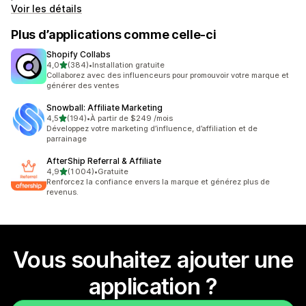
Voir les détails
Plus d’applications comme celle-ci
Shopify Collabs
étoile(s) sur 5
4,0
(384)
•
Installation gratuite
384 avis au total
Collaborez avec des influenceurs pour promouvoir votre marque et
générer des ventes
Snowball: Affiliate Marketing
étoile(s) sur 5
4,5
(194)
•
À partir de $249 /mois
194 avis au total
Développez votre marketing d’influence, d’affiliation et de
parrainage
AfterShip Referral & Affiliate
étoile(s) sur 5
4,9
(1 004)
•
Gratuite
1004 avis au total
Renforcez la confiance envers la marque et générez plus de
revenus.
Vous souhaitez ajouter une
application ?